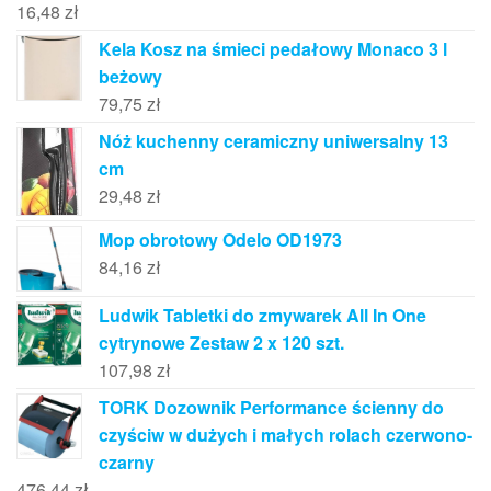
16,48
zł
Kela Kosz na śmieci pedałowy Monaco 3 l
beżowy
79,75
zł
Nóż kuchenny ceramiczny uniwersalny 13
cm
29,48
zł
Mop obrotowy Odelo OD1973
84,16
zł
Ludwik Tabletki do zmywarek All In One
cytrynowe Zestaw 2 x 120 szt.
107,98
zł
TORK Dozownik Performance ścienny do
czyściw w dużych i małych rolach czerwono-
czarny
476,44
zł