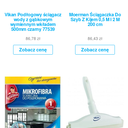
Vikan Podłogowy ściągacz
Moerman Ściągaczka Do
wody z gąbkowym
Szyb Z Kijem 0,5 M I 2 M
wymiennym wkładem
200 cm
500mm czarny 77539
86,78
zł
86,43
zł
Zobacz cenę
Zobacz cenę