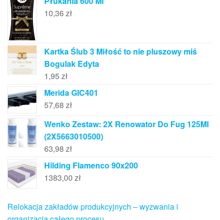
Płukania 600 Ml
10,36
zł
Kartka Ślub 3 Miłość to nie pluszowy miś
Bogulak Edyta
1,95
zł
Merida GIC401
57,68
zł
Wenko Zestaw: 2X Renowator Do Fug 125Ml
(2X5663010500)
63,98
zł
Hilding Flamenco 90x200
1383,00
zł
Relokacja zakładów produkcyjnych – wyzwania i
organizacja całego procesu