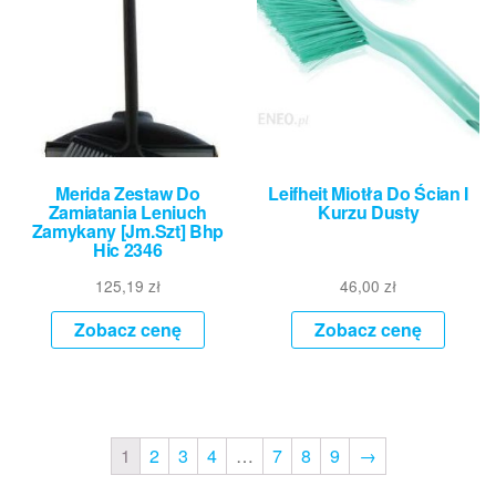
Merida Zestaw Do
Leifheit Miotła Do Ścian I
Zamiatania Leniuch
Kurzu Dusty
Zamykany [Jm.Szt] Bhp
Hic 2346
125,19
zł
46,00
zł
Zobacz cenę
Zobacz cenę
1
2
3
4
…
7
8
9
→