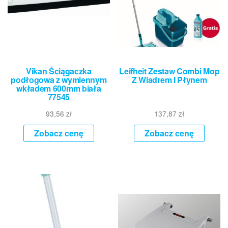
Vikan Ściągaczka
Leifheit Zestaw Combi Mop
podłogowa z wymiennym
Z Wiadrem I Płynem
wkładem 600mm biała
77545
93,56
zł
137,87
zł
Zobacz cenę
Zobacz cenę