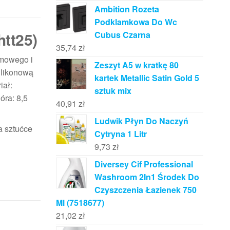
Ambition Rozeta
Podklamkowa Do Wc
tt25)
Cubus Czarna
35,74
zł
emowego i
Zeszyt A5 w kratkę 80
ilikonową
kartek Metallic Satin Gold 5
iał:
sztuk mix
óra: 8,5
40,91
zł
Ludwik Płyn Do Naczyń
a sztućce
Cytryna 1 Litr
9,73
zł
Diversey Cif Professional
Washroom 2In1 Środek Do
Czyszczenia Łazienek 750
Ml (7518677)
21,02
zł