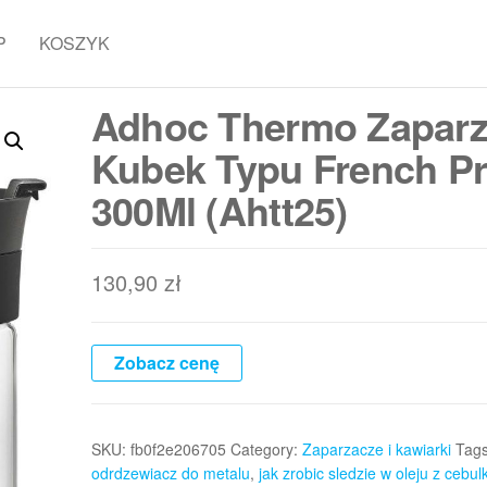
P
KOSZYK
Adhoc Thermo Zaparz
Kubek Typu French P
300Ml (Ahtt25)
130,90
zł
Zobacz cenę
SKU:
fb0f2e206705
Category:
Zaparzacze i kawiarki
Tag
odrdzewiacz do metalu
,
jak zrobic sledzie w oleju z cebul