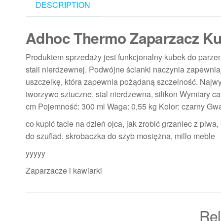
DESCRIPTION
Adhoc Thermo Zaparzacz Kub
Produktem sprzedaży jest funkcjonalny kubek do parze
stali nierdzewnej. Podwójne ścianki naczynia zapewni
uszczelkę, która zapewnia pożądaną szczelność. Najwy
tworzywo sztuczne, stal nierdzewna, silikon Wymiary ca
cm Pojemność: 300 ml Waga: 0,55 kg Kolor: czarny Gw
co kupić tacie na dzień ojca, jak zrobić grzaniec z piwa
do szuflad, skrobaczka do szyb mosiężna, millo meble
yyyyy
Zaparzacze i kawiarki
Rel