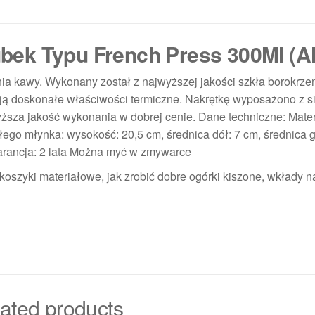
ek Typu French Press 300Ml (Ah
nia kawy. Wykonany został z najwyższej jakości szkła borokrz
ają doskonałe właściwości termiczne. Nakrętkę wyposażono z s
ższa jakość wykonania w dobrej cenie. Dane techniczne: Mater
łego młynka: wysokość: 20,5 cm, średnica dół: 7 cm, średnica g
arancja: 2 lata Można myć w zmywarce
, koszyki materiałowe, jak zrobić dobre ogórki kiszone, wkłady n
ated products