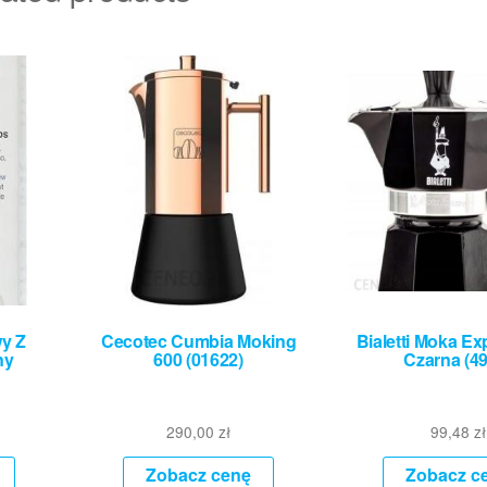
y Z
Cecotec Cumbia Moking
Bialetti Moka Ex
ny
600 (01622)
Czarna (49
290,00
zł
99,48
zł
Zobacz cenę
Zobacz c