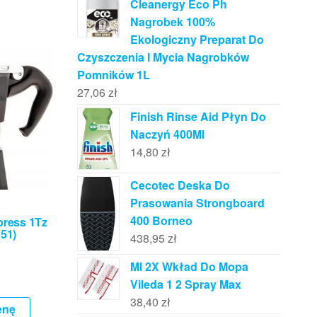
Cleanergy Eco Ph
Nagrobek 100%
Ekologiczny Preparat Do
Czyszczenia I Mycia Nagrobków
Pomników 1L
27,06
zł
Finish Rinse Aid Płyn Do
Naczyń 400Ml
14,80
zł
Cecotec Deska Do
Prasowania Strongboard
400 Borneo
press 1Tz
51)
438,95
zł
Ml 2X Wkład Do Mopa
Vileda 1 2 Spray Max
38,40
zł
enę