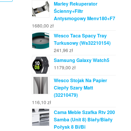
Marley Rekuperator
Ścienny+Filtr
Antysmogowy Menv180+F7
1680,00
zł
Wesco Taca Spacy Tray
Turkusowy (Ws32210154)
241,96
zł
Samsung Galaxy Watch5
1179,00
zł
Wesco Stojak Na Papier
Ciepły Szary Matt
(32210479)
116,10
zł
Cama Meble Szafka Rtv 200
Samba (Unit 8) Biały/Biały
Połysk 8 Bi/Bi