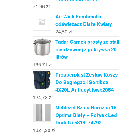
71,96
zł
Air Wick Freshmatic
odświeżacz Białe Kwiaty
24,50
zł
Tadar Garnek prosty ze stali
nierdzewnej z pokrywką 20
litrów
166,71
zł
Prosperplast Zestaw Koszy
Do Segregacji Sortibox
4X20L Antracyt Iswb20S4
124,78
zł
Meblezet Szafa Narożna 16
Optima Biały + Połysk Led
Dodatki 5816_74792
1627,20
zł