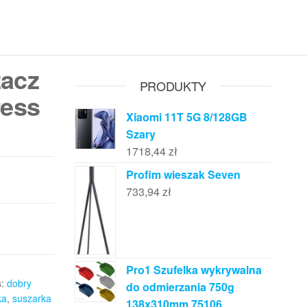
acz
PRODUKTY
ress
Xiaomi 11T 5G 8/128GB
Szary
1718,44
zł
Profim wieszak Seven
733,94
zł
Pro1 Szufelka wykrywalna
s:
dobry
do odmierzania 750g
ka
,
suszarka
138x310mm 75106