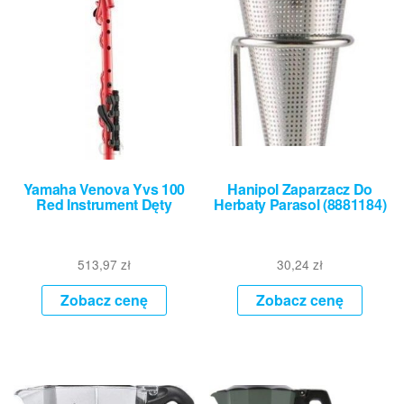
Yamaha Venova Yvs 100
Hanipol Zaparzacz Do
Red Instrument Dęty
Herbaty Parasol (8881184)
513,97
zł
30,24
zł
Zobacz cenę
Zobacz cenę