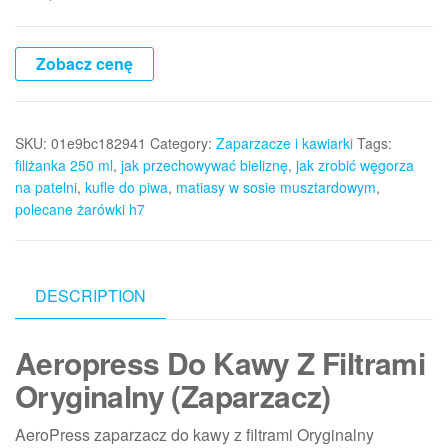
Zobacz cenę
SKU:
01e9bc182941
Category:
Zaparzacze i kawiarki
Tags:
filiżanka 250 ml
,
jak przechowywać bieliznę
,
jak zrobić węgorza
na patelni
,
kufle do piwa
,
matiasy w sosie musztardowym
,
polecane żarówki h7
DESCRIPTION
Aeropress Do Kawy Z Filtrami
Oryginalny (Zaparzacz)
AeroPress zaparzacz do kawy z filtrami Oryginalny