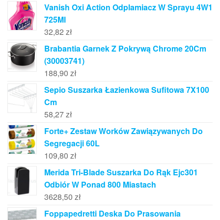
Vanish Oxi Action Odplamiacz W Sprayu 4W1
725Ml
32,82
zł
Brabantia Garnek Z Pokrywą Chrome 20Cm
(30003741)
188,90
zł
Sepio Suszarka Łazienkowa Sufitowa 7X100
Cm
58,27
zł
Forte+ Zestaw Worków Zawiązywanych Do
Segregacji 60L
109,80
zł
Merida Tri-Blade Suszarka Do Rąk Ejc301
Odbiór W Ponad 800 Miastach
3628,50
zł
Foppapedretti Deska Do Prasowania