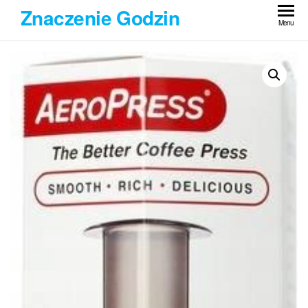
Przejdź
Znaczenie Godzin
do
Menu
treści