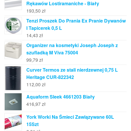
Rękawów Lostiramaniche - Biały
193,50
zł
Tenzi Proszek Do Prania Ex Pranie Dywanów
I Tapicerek 0,5 L
14,43
zł
Organizer na kosmetyki Joseph Joseph z
szufladką M Viva 75004
99,79
zł
Curver Termos ze stali nierdzewnej 0,75 L
Heritage CUR-822342
112,00
zł
Aquaform Sleek 4661203 Biały
416,97
zł
York Worki Na Śmieci Zawiązywane 60L
15Szt