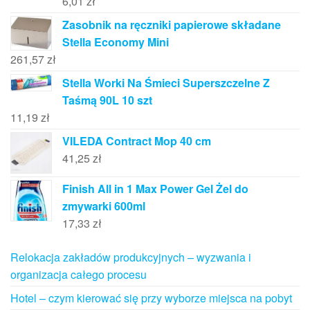
6,01
zł
Zasobnik na ręczniki papierowe składane
Stella Economy Mini
261,57
zł
Stella Worki Na Śmieci Superszczelne Z
Taśmą 90L 10 szt
11,19
zł
VILEDA Contract Mop 40 cm
41,25
zł
Finish All in 1 Max Power Gel Żel do
zmywarki 600ml
17,33
zł
Relokacja zakładów produkcyjnych – wyzwania i
organizacja całego procesu
Hotel – czym kierować się przy wyborze miejsca na pobyt