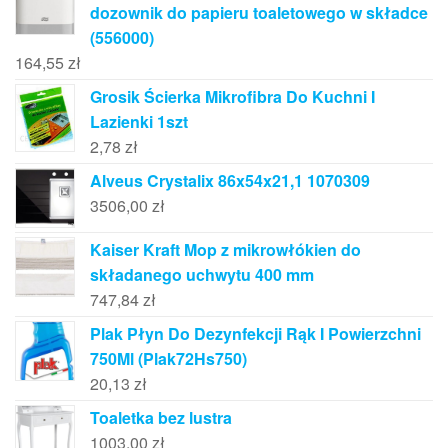
dozownik do papieru toaletowego w składce
(556000)
164,55
zł
Grosik Ścierka Mikrofibra Do Kuchni I
Lazienki 1szt
2,78
zł
Alveus Crystalix 86x54x21,1 1070309
3506,00
zł
Kaiser Kraft Mop z mikrowłókien do
składanego uchwytu 400 mm
747,84
zł
Plak Płyn Do Dezynfekcji Rąk I Powierzchni
750Ml (Plak72Hs750)
20,13
zł
Toaletka bez lustra
1003,00
zł