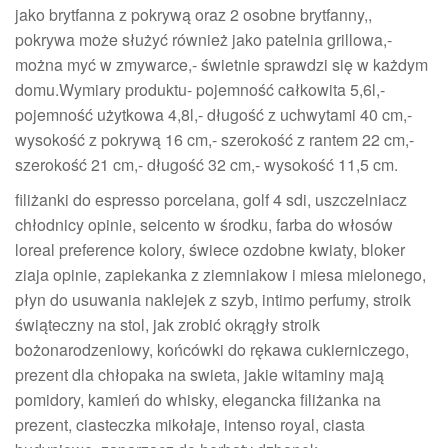
jako brytfanna z pokrywą oraz 2 osobne brytfanny,,
pokrywa może służyć również jako patelnia grillowa,-
można myć w zmywarce,- świetnie sprawdzi się w każdym
domu.Wymiary produktu- pojemność całkowita 5,6l,-
pojemność użytkowa 4,8l,- długość z uchwytami 40 cm,-
wysokość z pokrywą 16 cm,- szerokość z rantem 22 cm,-
szerokość 21 cm,- długość 32 cm,- wysokość 11,5 cm.
filiżanki do espresso porcelana, golf 4 sdi, uszczelniacz
chłodnicy opinie, seicento w środku, farba do włosów
loreal preference kolory, świece ozdobne kwiaty, bloker
ziaja opinie, zapiekanka z ziemniakow i miesa mielonego,
płyn do usuwania naklejek z szyb, intimo perfumy, stroik
świąteczny na stol, jak zrobić okrągły stroik
bożonarodzeniowy, końcówki do rękawa cukierniczego,
prezent dla chłopaka na swieta, jakie witaminy mają
pomidory, kamień do whisky, elegancka filiżanka na
prezent, ciasteczka mikołaje, intenso royal, ciasta