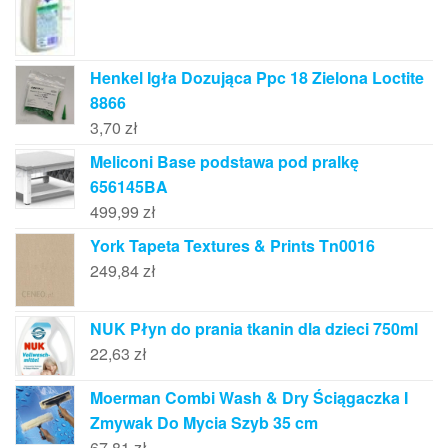
Henkel Igła Dozująca Ppc 18 Zielona Loctite
8866
3,70
zł
Meliconi Base podstawa pod pralkę
656145BA
499,99
zł
York Tapeta Textures & Prints Tn0016
249,84
zł
NUK Płyn do prania tkanin dla dzieci 750ml
22,63
zł
Moerman Combi Wash & Dry Ściągaczka I
Zmywak Do Mycia Szyb 35 cm
67,81
zł