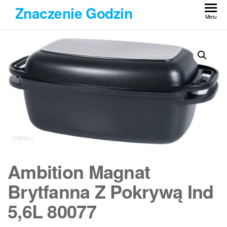
Przejdź
Znaczenie Godzin
do
Menu
treści
Ambition Magnat
Brytfanna Z Pokrywą Ind
5,6L 80077