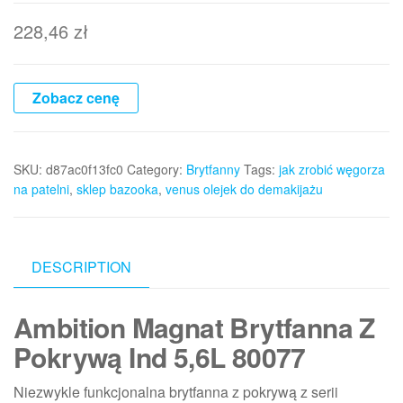
228,46
zł
Zobacz cenę
SKU:
d87ac0f13fc0
Category:
Brytfanny
Tags:
jak zrobić węgorza
na patelni
,
sklep bazooka
,
venus olejek do demakijażu
DESCRIPTION
Ambition Magnat Brytfanna Z
Pokrywą Ind 5,6L 80077
Niezwykle funkcjonalna brytfanna z pokrywą z serii