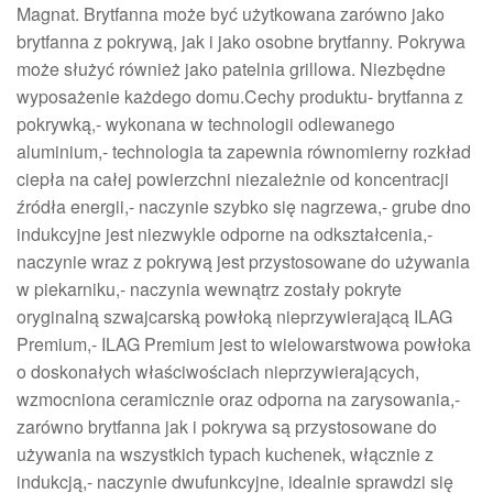
Magnat. Brytfanna może być użytkowana zarówno jako
brytfanna z pokrywą, jak i jako osobne brytfanny. Pokrywa
może służyć również jako patelnia grillowa. Niezbędne
wyposażenie każdego domu.Cechy produktu- brytfanna z
pokrywką,- wykonana w technologii odlewanego
aluminium,- technologia ta zapewnia równomierny rozkład
ciepła na całej powierzchni niezależnie od koncentracji
źródła energii,- naczynie szybko się nagrzewa,- grube dno
indukcyjne jest niezwykle odporne na odkształcenia,-
naczynie wraz z pokrywą jest przystosowane do używania
w piekarniku,- naczynia wewnątrz zostały pokryte
oryginalną szwajcarską powłoką nieprzywierającą ILAG
Premium,- ILAG Premium jest to wielowarstwowa powłoka
o doskonałych właściwościach nieprzywierających,
wzmocniona ceramicznie oraz odporna na zarysowania,-
zarówno brytfanna jak i pokrywa są przystosowane do
używania na wszystkich typach kuchenek, włącznie z
indukcją,- naczynie dwufunkcyjne, idealnie sprawdzi się