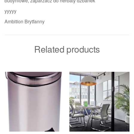
budyniowe, zaparzacz do herbaty dzbanek
yyyyy
Ambition Brytfanny
Related products