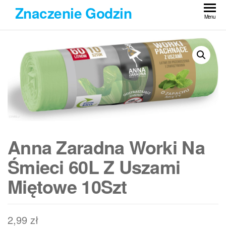
Przejdź
Znaczenie Godzin
do
Menu
treści
Anna Zaradna Worki Na
Śmieci 60L Z Uszami
Miętowe 10Szt
2,99
zł