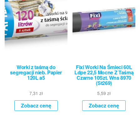
Worki z taśmą do
Fixi Worki Na Śmieci 60L
segregacji nieb. Papier
Ldpe 22,5 Mocne Z Taśmą
120L a5
Czarne 10Szt. Wns 8970
(St269)
7,31
zł
5,59
zł
Zobacz cenę
Zobacz cenę