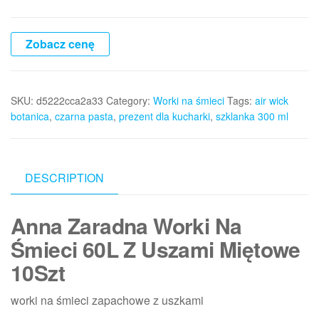
Zobacz cenę
SKU:
d5222cca2a33
Category:
Worki na śmieci
Tags:
air wick
botanica
,
czarna pasta
,
prezent dla kucharki
,
szklanka 300 ml
DESCRIPTION
Anna Zaradna Worki Na
Śmieci 60L Z Uszami Miętowe
10Szt
worki na śmieci zapachowe z uszkami