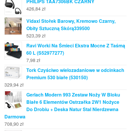
PHILIPS TAA7306BK CZARNY
426,84
zł
Vidaxl Stołek Barowy, Kremowo Czarny,
Obity Sztuczną Skórą339500
523,39
zł
Ravi Worki Na Śmieci Ekstra Mocne Z Taśmą
60 L (S52977277)
7,98
zł
Tork Czyściwo wielozadaniowe w odcinkach
Premium 530 białe (530150)
329,94
zł
Gerlach Modern 993 Zestaw Noży W Bloku
Białe 6 Elementów Ostrzałka 2W1 Nożyce
Do Drobiu + Deska Natur Stal Nierdzewna
Darmowa
708,90
zł