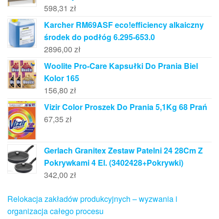
598,31
zł
Karcher RM69ASF eco!efficiency alkaiczny
środek do podłóg 6.295-653.0
2896,00
zł
Woolite Pro-Care Kapsułki Do Prania Biel
Kolor 165
156,80
zł
Vizir Color Proszek Do Prania 5,1Kg 68 Prań
67,35
zł
Gerlach Granitex Zestaw Patelni 24 28Cm Z
Pokrywkami 4 El. (3402428+Pokrywki)
342,00
zł
Relokacja zakładów produkcyjnych – wyzwania i
organizacja całego procesu