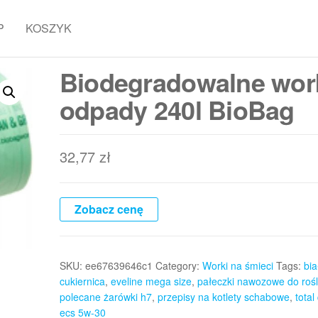
P
KOSZYK
Biodegradowalne wor
odpady 240l BioBag
32,77
zł
Zobacz cenę
SKU:
ee67639646c1
Category:
Worki na śmieci
Tags:
bia
cukiernica
,
eveline mega size
,
pałeczki nawozowe do rośl
polecane żarówki h7
,
przepisy na kotlety schabowe
,
total
ecs 5w-30