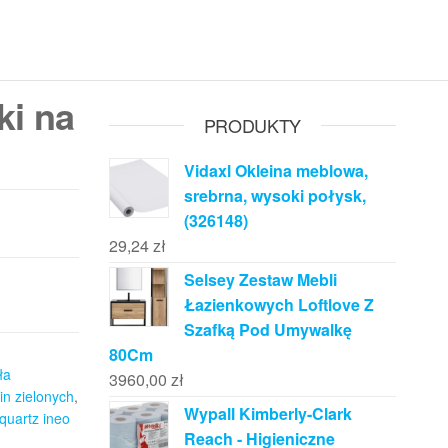
ki na
PRODUKTY
Vidaxl Okleina meblowa,
srebrna, wysoki połysk,
(326148)
29,24
zł
Selsey Zestaw Mebli
Łazienkowych Loftlove Z
Szafką Pod Umywalkę
80Cm
ła
3960,00
zł
in zielonych
,
Wypall Kimberly-Clark
 quartz ineo
Reach - Higieniczne