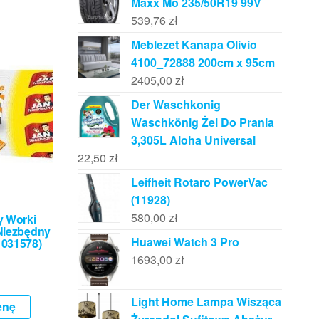
Maxx Mo 235/50R19 99V
539,76
zł
Meblezet Kanapa Olivio
4100_72888 200cm x 95cm
2405,00
zł
Der Waschkonig
Waschkönig Żel Do Prania
3,305L Aloha Universal
22,50
zł
Leifheit Rotaro PowerVac
(11928)
580,00
zł
y Worki
Niezbędny
Huawei Watch 3 Pro
1031578)
1693,00
zł
Light Home Lampa Wisząca
enę