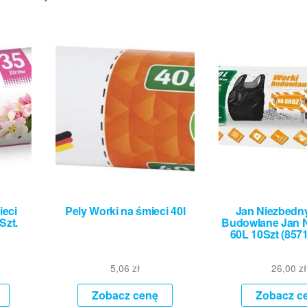
ieci
Pely Worki na śmieci 40l
Jan Niezbedn
Szt.
Budowlane Jan 
60L 10Szt (857
5,06
zł
26,00
zł
Zobacz cenę
Zobacz c