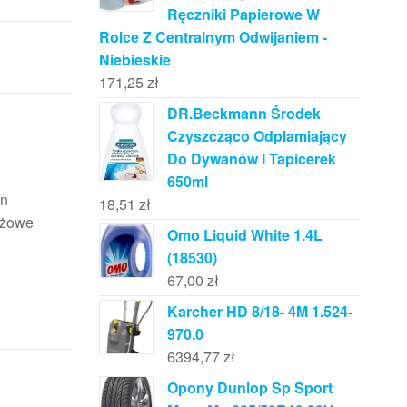
Ręczniki Papierowe W
Rolce Z Centralnym Odwijaniem -
Niebieskie
171,25
zł
DR.Beckmann Środek
Czyszcząco Odplamiający
Do Dywanów I Tapicerek
650ml
in
18,51
zł
dżowe
Omo Liquid White 1.4L
(18530)
67,00
zł
Karcher HD 8/18- 4M 1.524-
970.0
6394,77
zł
Opony Dunlop Sp Sport