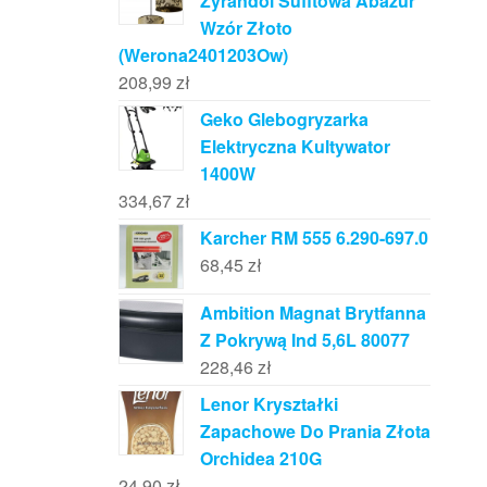
Żyrandol Sufitowa Abażur
Wzór Złoto
(Werona2401203Ow)
208,99
zł
Geko Glebogryzarka
Elektryczna Kultywator
1400W
334,67
zł
Karcher RM 555 6.290-697.0
68,45
zł
Ambition Magnat Brytfanna
Z Pokrywą Ind 5,6L 80077
228,46
zł
Lenor Kryształki
Zapachowe Do Prania Złota
Orchidea 210G
24,90
zł