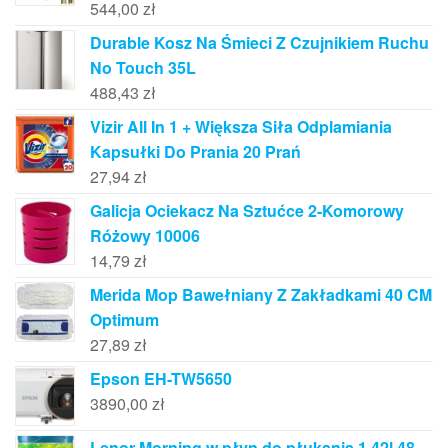
544,00
zł
Durable Kosz Na Śmieci Z Czujnikiem Ruchu
No Touch 35L
488,43
zł
Vizir All In 1 + Większa Siła Odplamiania
Kapsułki Do Prania 20 Prań
27,94
zł
Galicja Ociekacz Na Sztućce 2-Komorowy
Różowy 10006
14,79
zł
Merida Mop Bawełniany Z Zakładkami 40 CM
Optimum
27,89
zł
Epson EH-TW5650
3890,00
zł
Lenor Morning w płyn do płukania 1,42l 48