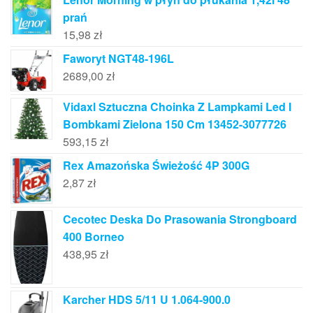
prań
15,98
zł
Faworyt NGT48-196L
2689,00
zł
Vidaxl Sztuczna Choinka Z Lampkami Led I
Bombkami Zielona 150 Cm 13452-3077726
593,15
zł
Rex Amazońska Świeżość 4P 300G
2,87
zł
Cecotec Deska Do Prasowania Strongboard
400 Borneo
438,95
zł
Karcher HDS 5/11 U 1.064-900.0