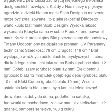
wyglądem z pewnością zachwycą niejednego miłośnika
designerskich rozwiązań. Każdy z Nas marzy o pięknym
ogrodzie, a dzięki blatom marki Scab Design to marzenie
może być zrealizowane i to z jaką jakością! Dlaczego
warto kupić blat marki Scab Design? Wysoka jakość
wykonania Klasyka sama w sobie Produkt renomowanej
marki Kształt: prostokątny Blat przeznaczony dla podstawy
Tiffany Uodporniony na działanie promieni UV Parametry
techniczne: Szerokość: 79 cm Długość: 119 cm * Blat
występuje w różnych odcieniach kolorystycznych – cena
dla każdego koloru jest taka sama Biały (grubość blatu 12
mm) Gołębi szary (grubość blatu 12 mm) Efekt betonu
(grubość blatu 12 mm) Efek gołębiego dębu (grubość blatu
10 mm) Efekt Corten (grubość blatu 10 mm) W celu
ustalenia koloru blatu prosimy o kontakt telefoniczny!
drewniane ozdoby do domu, pudełko na sałatkę,
ładowarki samochodowe, zestaw martini z kieliszkami, k2
gdańsk, pampers sensitive, 180 g cukru