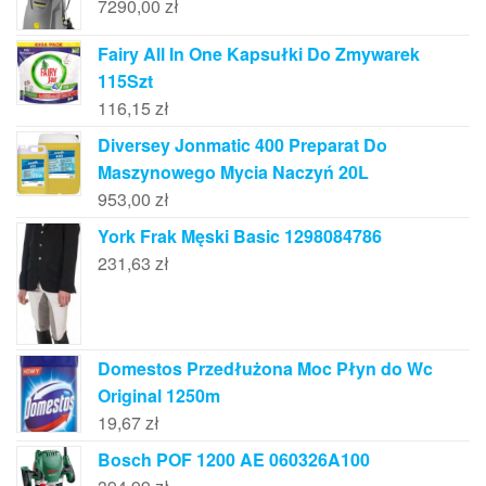
7290,00
zł
Fairy All In One Kapsułki Do Zmywarek
115Szt
116,15
zł
Diversey Jonmatic 400 Preparat Do
Maszynowego Mycia Naczyń 20L
953,00
zł
York Frak Męski Basic 1298084786
231,63
zł
Domestos Przedłużona Moc Płyn do Wc
Original 1250m
19,67
zł
Bosch POF 1200 AE 060326A100