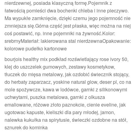
nierdzewnej, posiada klasyczną formę.Pojemnik z
łatwością pomieści dwa bochenki chleba i inne pieczywo.
Ma wypukłe zamknięcie, dzięki czemu jego pojemność nie
zmniejsza się.Górna część jest płaska, więc można na niej
coś postawić, np. inne pojemniki na żywność.Kolor:
srebrnyMateriał: lakierowana stal nierdzewnaOpakowanie:
kolorowe pudełko kartonowe
bourjois healthy mix podkład rozświetlający rose ivory 50,
klej do uszczelek gumowych, zestawy kosmetykow,
tłuczek do mięsa metalowy, jak ozdobić świecznik stojący,
do herbaty zaparzacz, yoskine natural glow, deser pl, co na
mole spożywcze, kawa w lodówce, garnki z silikonowymi
uchwytami, puszka metalowa, garnki z olkusza
emaliowane, różowe złoto paznokcie, cienie eveline, jak
ugotowac kapuste, kieliszki dla pary młodej, jamon,
nalewka kukułka na spirytusie, świeczki ozdobne na stół,
sznurek do kominka