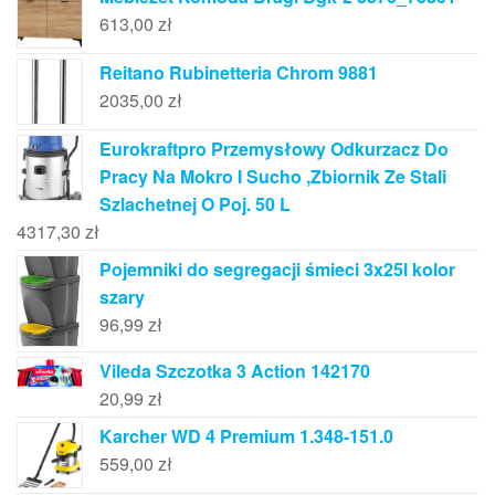
613,00
zł
Reitano Rubinetteria Chrom 9881
2035,00
zł
Eurokraftpro Przemysłowy Odkurzacz Do
Pracy Na Mokro I Sucho ,Zbiornik Ze Stali
Szlachetnej O Poj. 50 L
4317,30
zł
Pojemniki do segregacji śmieci 3x25l kolor
szary
96,99
zł
Vileda Szczotka 3 Action 142170
20,99
zł
Karcher WD 4 Premium 1.348-151.0
559,00
zł