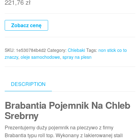
221,76
zł
Zobacz cenę
SKU:
1e530784b4d2
Category:
Chlebaki
Tags:
non stick co to
znaczy
,
oleje samochodowe
,
spray na plesn
DESCRIPTION
Brabantia Pojemnik Na Chleb
Srebrny
Prezentujemy duży pojemnik na pieczywo z firmy
Brabantia typu roll top. Wykonany z lakierowanej stali