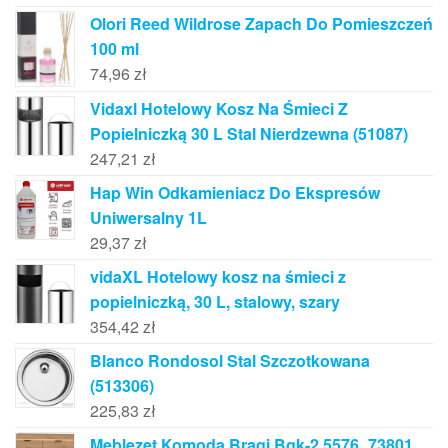
Olori Reed Wildrose Zapach Do Pomieszczeń
100 ml
74,96
zł
Vidaxl Hotelowy Kosz Na Śmieci Z
Popielniczką 30 L Stal Nierdzewna (51087)
247,21
zł
Hap Win Odkamieniacz Do Ekspresów
Uniwersalny 1L
29,37
zł
vidaXL Hotelowy kosz na śmieci z
popielniczką, 30 L, stalowy, szary
354,42
zł
Blanco Rondosol Stal Szczotkowana
(513306)
225,83
zł
Meblezet Komoda Bragi Bgk-2 5576_73801