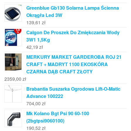
Greenblue Gb130 Solarna Lampa Ścienna
Okrągła Led 3W
139,61
zł
Calgon De Proszek Do Zmiękczania Wody
3W1 1,5Kg
42,19
zł
MERKURY MARKET GARDEROBA ROJ 21
CRAFT + MADRYT 1100 EKOSKÓRA
CZARNA DĄB CRAFT ZŁOTY
2359,00
zł
Brabantia Suszarka Ogrodowa Lift-O-Matic
Advance 100222
704,00
zł
Mk Kolano Bgt Psi 90 60-100
(2bgtpsi9060100)
190,52
zł