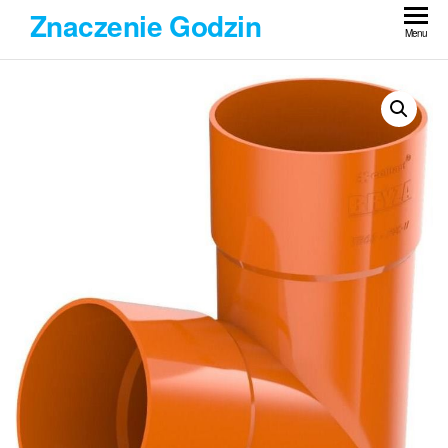
Przejdź
Znaczenie Godzin
do
Menu
treści