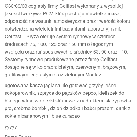
Ø63/63/63 ceglasty firmy Cellfast wykonany z wysokiej
jakości tworzywa PCV, którą cechuje niewielka masa,
odporność na warunki atmosferyczne oraz trwałość koloru
potwierdzona wieloletnimi badaniami laboratoryjnymi.
Cellfast – Bryza oferuje system rynnowy w czterech
średnicach 75, 100, 125 oraz 150 mm o łagodnym
wygięciu oraz rur spustowych o średnicy 63, 90 oraz 110.
Systemy rynnowe produkowane przez firmę Cellfast
dostępne są w kolorach: białym, czerwonym, brązowym,
grafitowym, ceglastym oraz zielonym.Montaż:
ugotowana kasza jaglana, ile gotować grzyby leśne,
sokoparownik, szpryca do pączków pepco, kieliszek do
bialego wina, woreczki strunowe z nadrukiem, skrzypowita
pro, srebrne bombki, dzień dziadka i babci prezent, drink z
sokiem bananowym i blue curacao
yyyyy