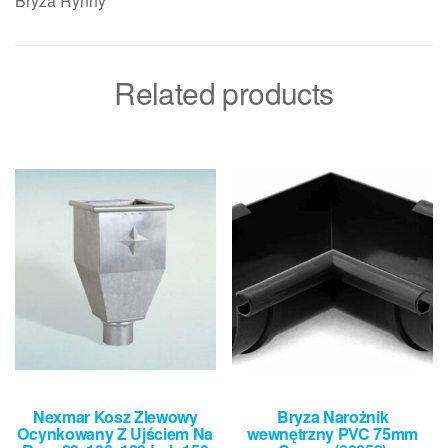
Bryza Rynny
Related products
Nexmar Kosz Zlewowy
Bryza Narożnik
Ocynkowany Z Ujściem Na
wewnętrzny PVC 75mm