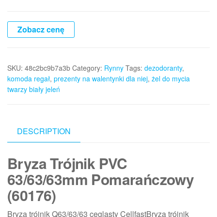
Zobacz cenę
SKU:
48c2bc9b7a3b
Category:
Rynny
Tags:
dezodoranty
,
komoda regał
,
prezenty na walentynki dla niej
,
żel do mycia
twarzy biały jeleń
DESCRIPTION
Bryza Trójnik PVC
63/63/63mm Pomarańczowy
(60176)
Bryza trójnik Q63/63/63 ceglasty CellfastBryza trójnik