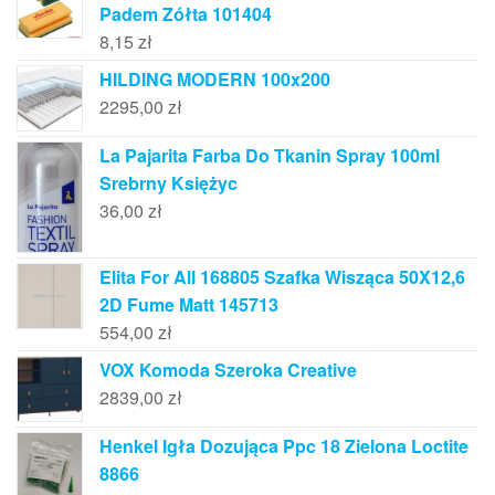
Padem Zółta 101404
8,15
zł
HILDING MODERN 100x200
2295,00
zł
La Pajarita Farba Do Tkanin Spray 100ml
Srebrny Księżyc
36,00
zł
Elita For All 168805 Szafka Wisząca 50X12,6
2D Fume Matt 145713
554,00
zł
VOX Komoda Szeroka Creative
2839,00
zł
Henkel Igła Dozująca Ppc 18 Zielona Loctite
8866