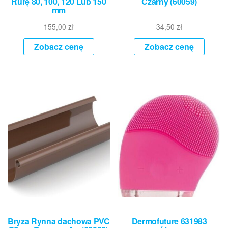
Rurę 80, 100, 120 Lub 150
Czarny (60059)
mm
155,00
zł
34,50
zł
Zobacz cenę
Zobacz cenę
Bryza Rynna dachowa PVC
Dermofuture 631983