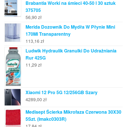
Brabantia Worki na śmieci 40-50 l 30 sztuk
375705
56,90
zł
Merida Dozownik Do Mydła W Płynie Mini
170Ml Transparentny
113,16
zł
Ludwik Hydraulik Granulki Do Udrażniania
Rur 425G
11,29
zł
Xiaomi 12 Pro 5G 12/256GB Szary
4289,00
zł
Medisept Ścierka Mikrofaza Czerwona 30X30
5Szt. (Imakc0303R)
17,84
zł