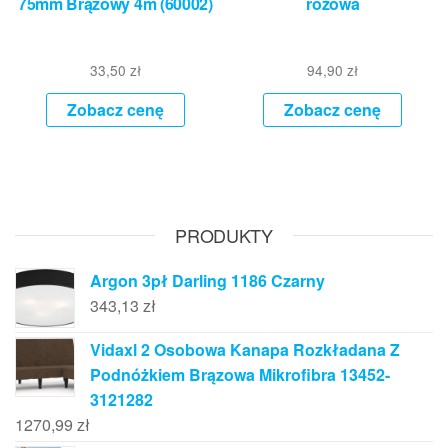
75mm Brązowy 4m (60002)
różowa
33,50
zł
94,90
zł
Zobacz cenę
Zobacz cenę
PRODUKTY
Argon 3pł Darling 1186 Czarny
343,13
zł
Vidaxl 2 Osobowa Kanapa Rozkładana Z
Podnóżkiem Brązowa Mikrofibra 13452-
3121282
1270,99
zł