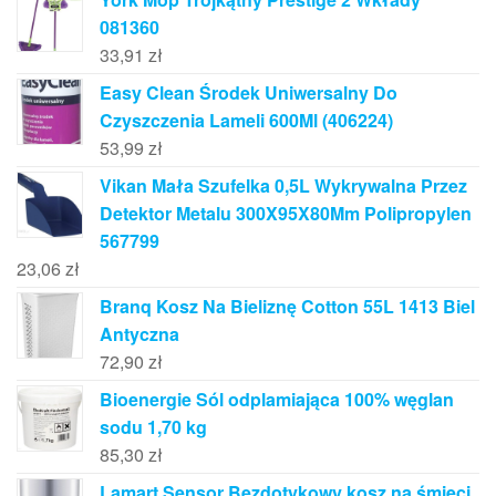
081360
33,91
zł
Easy Clean Środek Uniwersalny Do
Czyszczenia Lameli 600Ml (406224)
53,99
zł
Vikan Mała Szufelka 0,5L Wykrywalna Przez
Detektor Metalu 300X95X80Mm Polipropylen
567799
23,06
zł
Branq Kosz Na Bieliznę Cotton 55L 1413 Biel
Antyczna
72,90
zł
Bioenergie Sól odplamiająca 100% węglan
sodu 1,70 kg
85,30
zł
Lamart Sensor Bezdotykowy kosz na śmieci