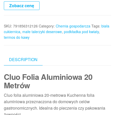
Zobacz cenę
SKU:
791856312126
Category:
Chemia gospodarcza
Tags:
biała
cukiernica
,
małe talerzyki deserowe
,
podkładka pod kwiaty
,
termos do kawy
DESCRIPTION
Cluo Folia Aluminiowa 20
Metrów
Cluo folia aluminiowa 20-metrowa Kuchenna folia
aluminiowa przeznaczona do domowych celów
gastronomicznych. Idealna do pieczenia czy pakowania
żywności.