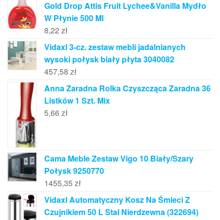
Gold Drop Attis Fruit Lychee&Vanilla Mydło
W Płynie 500 Ml
8,22
zł
Vidaxl 3-cz. zestaw mebli jadalnianych
wysoki połysk biały płyta 3040082
457,58
zł
Anna Zaradna Rolka Czyszcząca Zaradna 36
Listków 1 Szt. Mix
5,66
zł
Cama Meble Zestaw Vigo 10 Biały/Szary
Połysk 9250770
1455,35
zł
Vidaxl Automatyczny Kosz Na Śmieci Z
Czujnikiem 50 L Stal Nierdzewna (322694)