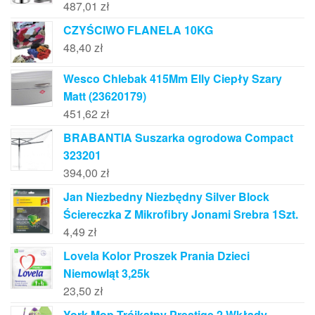
487,01
zł
CZYŚCIWO FLANELA 10KG
48,40
zł
Wesco Chlebak 415Mm Elly Ciepły Szary
Matt (23620179)
451,62
zł
BRABANTIA Suszarka ogrodowa Compact
323201
394,00
zł
Jan Niezbedny Niezbędny Silver Block
Ściereczka Z Mikrofibry Jonami Srebra 1Szt.
4,49
zł
Lovela Kolor Proszek Prania Dzieci
Niemowląt 3,25k
23,50
zł
York Mop Trójkątny Prestige 2 Wkłady