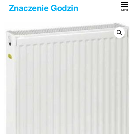
Przejdź
Znaczenie Godzin
do
Menu
treści