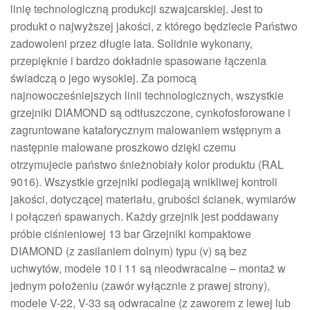
linię technologiczną produkcji szwajcarskiej. Jest to
produkt o najwyższej jakości, z którego będziecie Państwo
zadowoleni przez długie lata. Solidnie wykonany,
przepięknie i bardzo dokładnie spasowane łączenia
świadczą o jego wysokiej. Za pomocą
najnowocześniejszych linii technologicznych, wszystkie
grzejniki DIAMOND są odtłuszczone, cynkofosforowane i
zagruntowane kataforycznym malowaniem wstępnym a
następnie malowane proszkowo dzięki czemu
otrzymujecie państwo śnieżnobiały kolor produktu (RAL
9016). Wszystkie grzejniki podlegają wnikliwej kontroli
jakości, dotyczącej materiału, grubości ścianek, wymiarów
i połączeń spawanych. Każdy grzejnik jest poddawany
próbie ciśnieniowej 13 bar Grzejniki kompaktowe
DIAMOND (z zasilaniem dolnym) typu (v) są bez
uchwytów, modele 10 i 11 są nieodwracalne – montaż w
jednym położeniu (zawór wyłącznie z prawej strony),
modele V-22, V-33 są odwracalne (z zaworem z lewej lub