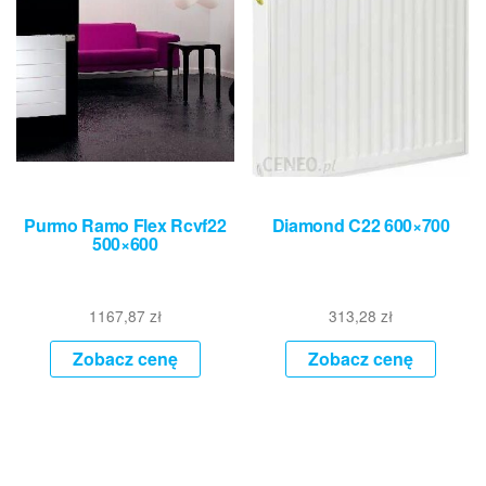
Purmo Ramo Flex Rcvf22
Diamond C22 600×700
500×600
1167,87
zł
313,28
zł
Zobacz cenę
Zobacz cenę