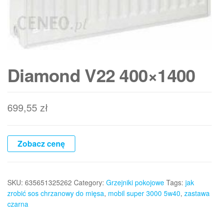
Diamond V22 400×1400
699,55
zł
Zobacz cenę
SKU:
635651325262
Category:
Grzejniki pokojowe
Tags:
jak
zrobić sos chrzanowy do mięsa
,
mobil super 3000 5w40
,
zastawa
czarna