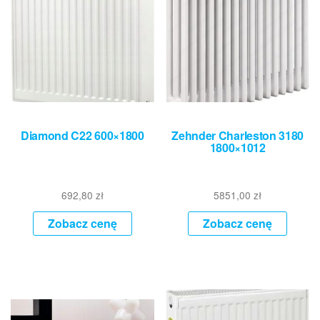
Diamond C22 600×1800
Zehnder Charleston 3180
1800×1012
692,80
zł
5851,00
zł
Zobacz cenę
Zobacz cenę