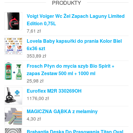
PRODUKTY
Voigt Voiger Wc Żel Zapach Laguny Limited
Edition 0,75L
7,61
zł
Lovela Baby kapsułki do prania Kolor Biel
6x36 szt
353,89
zł
Frosch Płyn do mycia szyb Bio Spirit +
zapas Zestaw 500 ml + 1000 ml
25,98
zł
Euroflex M2R 330269OH
1176,00
zł
MAGICZNA GĄBKA z melaminy
4,30
zł
Brabantia Deska Do Prasowania Titan Oval