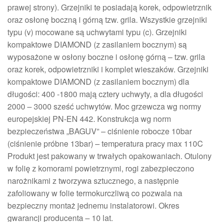
prawej strony). Grzejniki te posiadają korek, odpowietrznik
oraz osłonę boczną i górną tzw. grila. Wszystkie grzejniki
typu (v) mocowane są uchwytami typu (c). Grzejniki
kompaktowe DIAMOND (z zasilaniem bocznym) są
wyposażone w osłony boczne i osłonę górną – tzw. grila
oraz korek, odpowietrzniki i komplet wieszaków. Grzejniki
kompaktowe DIAMOND (z zasilaniem bocznym) dla
długości: 400 -1800 mają cztery uchwyty, a dla długości
2000 – 3000 sześć uchwytów. Moc grzewcza wg normy
europejskiej PN-EN 442. Konstrukcja wg norm
bezpieczeństwa „BAGUV” – ciśnienie robocze 10bar
(ciśnienie próbne 13bar) – temperatura pracy max 110C
Produkt jest pakowany w trwałych opakowaniach. Otulony
w folię z komorami powietrznymi, rogi zabezpieczono
narożnikami z tworzywa sztucznego, a następnie
zafoliowany w folie termokurczliwą co pozwala na
bezpieczny montaż jednemu instalatorowi. Okres
gwarancji producenta – 10 lat.