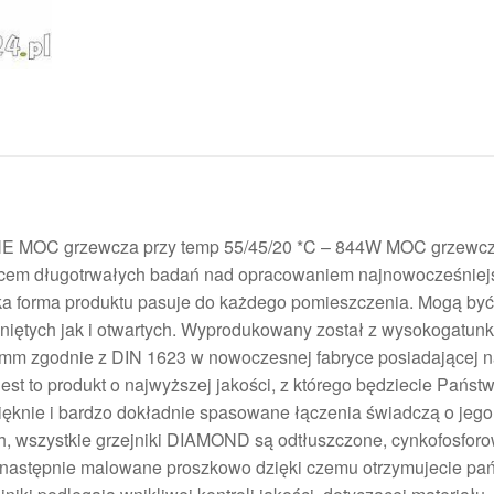
OC grzewcza przy temp 55/45/20 *C – 844W MOC grzewcz
cem długotrwałych badań nad opracowaniem najnowocześniej
ka forma produktu pasuje do każdego pomieszczenia. Mogą by
niętych jak i otwartych. Wyprodukowany został z wysokogatun
25mm zgodnie z DIN 1623 w nowoczesnej fabryce posiadającej 
Jest to produkt o najwyższej jakości, z którego będziecie Państ
pięknie i bardzo dokładnie spasowane łączenia świadczą o jego
h, wszystkie grzejniki DIAMOND są odtłuszczone, cynkofosforo
astępnie malowane proszkowo dzięki czemu otrzymujecie pa