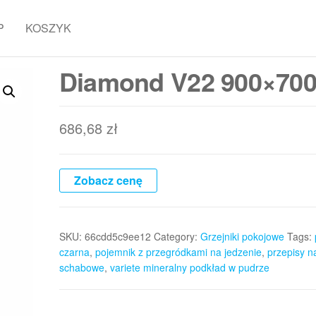
P
KOSZYK
Diamond V22 900×70
686,68
zł
Zobacz cenę
SKU:
66cdd5c9ee12
Category:
Grzejniki pokojowe
Tags:
czarna
,
pojemnik z przegródkami na jedzenie
,
przepisy na
schabowe
,
variete mineralny podkład w pudrze