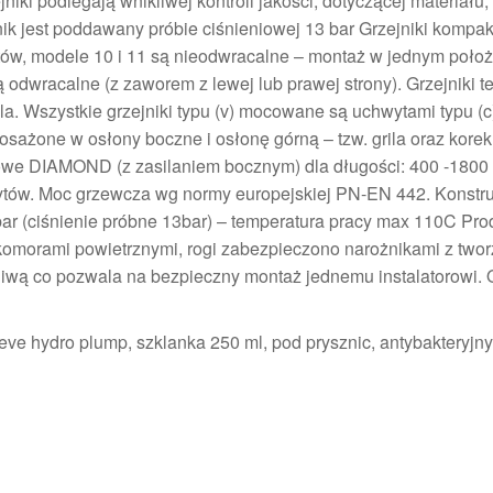
iki podlegają wnikliwej kontroli jakości, dotyczącej materiału,
ik jest poddawany próbie ciśnieniowej 13 bar Grzejniki kompa
ów, modele 10 i 11 są nieodwracalne – montaż w jednym poło
 odwracalne (z zaworem z lewej lub prawej strony). Grzejniki t
la. Wszystkie grzejniki typu (v) mocowane są uchwytami typu (c)
żone w osłony boczne i osłonę górną – tzw. grila oraz korek
towe DIAMOND (z zasilaniem bocznym) dla długości: 400 -1800
wytów. Moc grzewcza wg normy europejskiej PN-EN 442. Konstr
r (ciśnienie próbne 13bar) – temperatura pracy max 110C Prod
komorami powietrznymi, rogi zabezpieczono narożnikami z two
zliwą co pozwala na bezpieczny montaż jednemu instalatorowi. 
eve hydro plump, szklanka 250 ml, pod prysznic, antybakteryjny