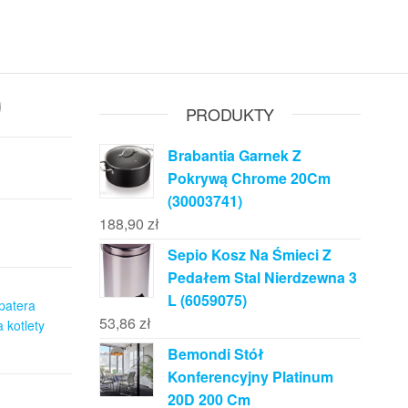
0
PRODUKTY
Brabantia Garnek Z
Pokrywą Chrome 20Cm
(30003741)
188,90
zł
Sepio Kosz Na Śmieci Z
Pedałem Stal Nierdzewna 3
L (6059075)
patera
53,86
zł
 kotlety
Bemondi Stół
Konferencyjny Platinum
20D 200 Cm