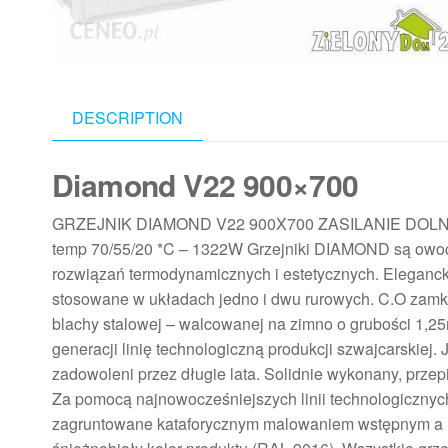
DESCRIPTION
Diamond V22 900×700
GRZEJNIK DIAMOND V22 900X700 ZASILANIE DOLNE M
temp 70/55/20 *C – 1322W Grzejniki DIAMOND są owo
rozwiązań termodynamicznych i estetycznych. Eleganc
stosowane w układach jedno i dwu rurowych. C.O zamk
blachy stalowej – walcowanej na zimno o grubości 1,
generacji linię technologiczną produkcji szwajcarskiej. 
zadowoleni przez długie lata. Solidnie wykonany, prze
Za pomocą najnowocześniejszych linii technologicznyc
zagruntowane kataforycznym malowaniem wstępnym a n