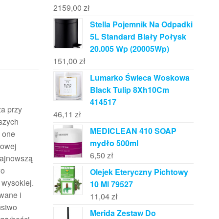
2159,00
zł
Stella Pojemnik Na Odpadki
5L Standard Biały Połysk
20.005 Wp (20005Wp)
151,00
zł
Lumarko Świeca Woskowa
Black Tulip 8Xh10Cm
414517
a przy
46,11
zł
szych
MEDICLEAN 410 SOAP
ć one
mydło 500ml
kowej
6,50
zł
najnowszą
wo
Olejek Eteryczny Pichtowy
 wysokiej.
10 Ml 79527
wane i
11,04
zł
ństwo
Merida Zestaw Do