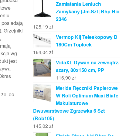
 grubości
Zamiatania Leniuch
ktowe
Zamykany [Jm.Szt] Bhp Hic
żeniu
2346
e posiadają
125,19
zł
. Grzejniki
Vermop Kij Teleskopowy D
,
180Cm Toplock
 mają
164,04
zł
ukcja wg
ukt jest
VidaXL Dywan na zewnątrz,
rzywa
szary, 80x150 cm, PP
Okres
116,90
zł
Merida Ręczniki Papierowe
 żel do
W Roli Optimum Maxi Białe
Makulaturowe
Dwuwarstwowe Zgrzewka 6 Szt
(Rob105)
145,02
zł