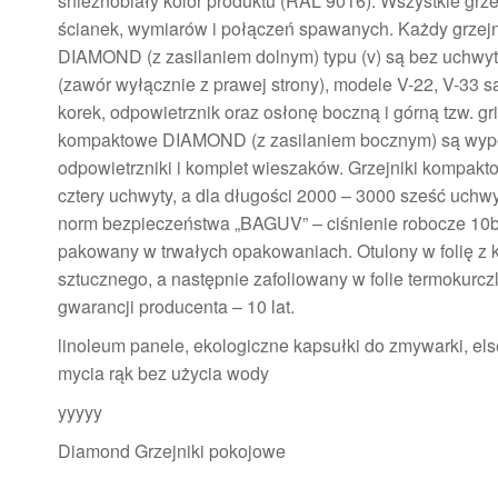
śnieżnobiały kolor produktu (RAL 9016). Wszystkie grzejn
ścianek, wymiarów i połączeń spawanych. Każdy grzejn
DIAMOND (z zasilaniem dolnym) typu (v) są bez uchwyt
(zawór wyłącznie z prawej strony), modele V-22, V-33 są
korek, odpowietrznik oraz osłonę boczną i górną tzw. gri
kompaktowe DIAMOND (z zasilaniem bocznym) są wyposa
odpowietrzniki i komplet wieszaków. Grzejniki kompak
cztery uchwyty, a dla długości 2000 – 3000 sześć uch
norm bezpieczeństwa „BAGUV” – ciśnienie robocze 10ba
pakowany w trwałych opakowaniach. Otulony w folię z 
sztucznego, a następnie zafoliowany w folie termokurc
gwarancji producenta – 10 lat.
linoleum panele, ekologiczne kapsułki do zmywarki, els
mycia rąk bez użycia wody
yyyyy
Diamond Grzejniki pokojowe