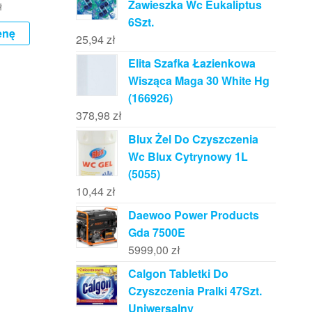
Zawieszka Wc Eukaliptus
ł
6Szt.
enę
25,94
zł
Elita Szafka Łazienkowa
Wisząca Maga 30 White Hg
(166926)
378,98
zł
Blux Żel Do Czyszczenia
Wc Blux Cytrynowy 1L
(5055)
10,44
zł
Daewoo Power Products
Gda 7500E
5999,00
zł
Calgon Tabletki Do
Czyszczenia Pralki 47Szt.
Uniwersalny