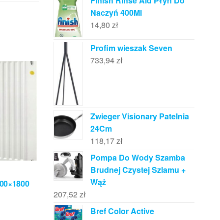
Finish Rinse Aid Płyn Do
Naczyń 400Ml
14,80
zł
Profim wieszak Seven
733,94
zł
Zwieger Visionary Patelnia
24Cm
118,17
zł
Pompa Do Wody Szamba
Brudnej Czystej Szlamu +
Wąż
00×1800
207,52
zł
Bref Color Active