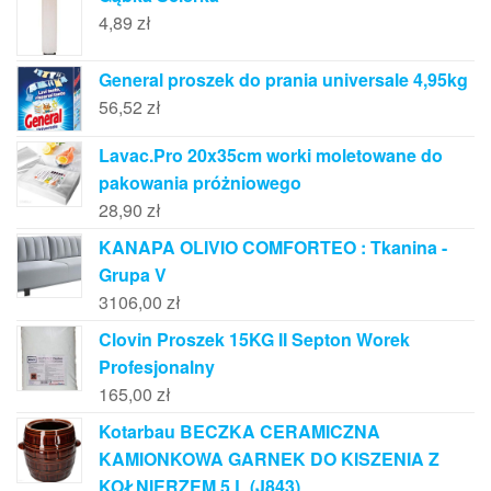
4,89
zł
General proszek do prania universale 4,95kg
56,52
zł
Lavac.Pro 20x35cm worki moletowane do
pakowania próżniowego
28,90
zł
KANAPA OLIVIO COMFORTEO : Tkanina -
Grupa V
3106,00
zł
Clovin Proszek 15KG II Septon Worek
Profesjonalny
165,00
zł
Kotarbau BECZKA CERAMICZNA
KAMIONKOWA GARNEK DO KISZENIA Z
KOŁNIERZEM 5 L (J843)