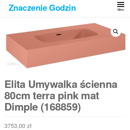
Przejdź
Znaczenie Godzin
do
Menu
treści
Elita Umywalka ścienna
80cm terra pink mat
Dimple (168859)
3753,00
zł