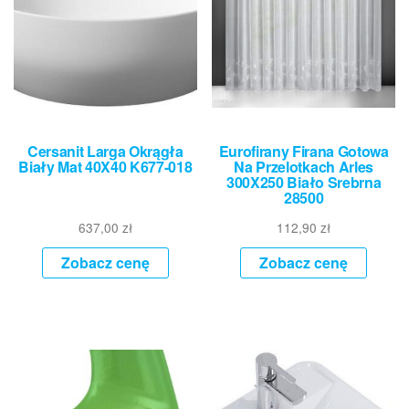
Cersanit Larga Okrągła
Eurofirany Firana Gotowa
Biały Mat 40X40 K677-018
Na Przelotkach Arles
300X250 Biało Srebrna
28500
637,00
zł
112,90
zł
Zobacz cenę
Zobacz cenę