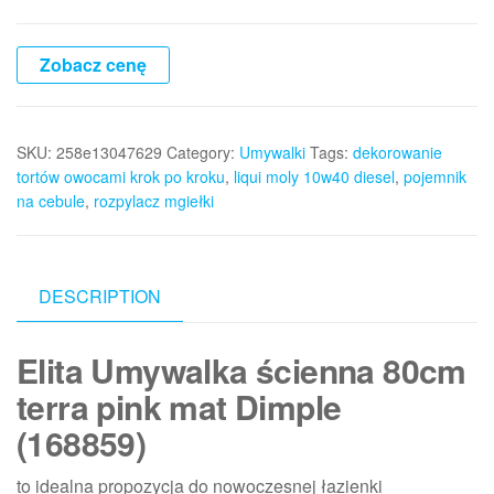
Zobacz cenę
SKU:
258e13047629
Category:
Umywalki
Tags:
dekorowanie
tortów owocami krok po kroku
,
liqui moly 10w40 diesel
,
pojemnik
na cebule
,
rozpylacz mgiełki
DESCRIPTION
Elita Umywalka ścienna 80cm
terra pink mat Dimple
(168859)
to idealna propozycja do nowoczesnej łazienki