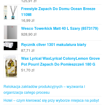
125,91
zł
Freestyle Zapach Do Domu Ocean Breeze
110Ml
16,99
zł
Wesco Towerkick Matt 40 L Szary (8573179)
928,90
zł
Ręcznik cliver 1301 makulatura biały
87,71
zł
Wax Lyrical WaxLyrical ColonyLemon Grove
Pot Pourri Zapach Do Pomieszczeń 180 G
51,70
zł
Relokacja zakładów produkcyjnych – wyzwania i
organizacja całego procesu
Hotel – czym kierować się przy wyborze miejsca na pobyt