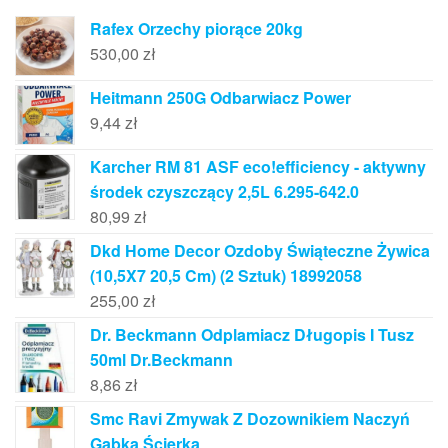
Rafex Orzechy piorące 20kg
530,00
zł
Heitmann 250G Odbarwiacz Power
9,44
zł
Karcher RM 81 ASF eco!efficiency - aktywny
środek czyszczący 2,5L 6.295-642.0
80,99
zł
Dkd Home Decor Ozdoby Świąteczne Żywica
(10,5X7 20,5 Cm) (2 Sztuk) 18992058
255,00
zł
Dr. Beckmann Odplamiacz Długopis I Tusz
50ml Dr.Beckmann
8,86
zł
Smc Ravi Zmywak Z Dozownikiem Naczyń
Gąbka Ścierka