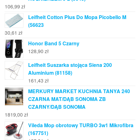
106,99
zł
Leifheit Cotton Plus Do Mopa Picobello M
(56623
30,61
zł
Honor Band 5 Czarny
128,90
zł
Leifheit Suszarka stojąca Siena 200
Aluminium (81158)
161,43
zł
MERKURY MARKET KUCHNIA TANYA 240
CZARNA MAT/DĄB SONOMA ZB
CZARNY/DĄB SONOMA
1819,00
zł
Vileda Mop obrotowy TURBO 3w1 Mikrofibra
(167751)