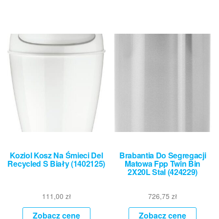
Koziol Kosz Na Śmieci Del
Brabantia Do Segregacji
Recycled S Biały (1402125)
Matowa Fpp Twin Bin
2X20L Stal (424229)
111,00
zł
726,75
zł
Zobacz cenę
Zobacz cenę