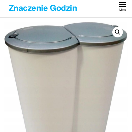
Przejdź
Znaczenie Godzin
do
Menu
treści