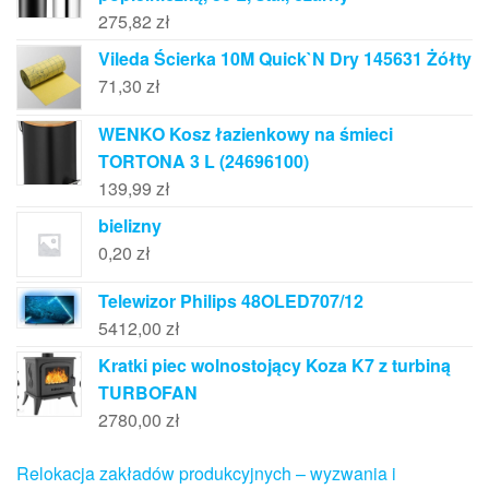
275,82
zł
Vileda Ścierka 10M Quick`N Dry 145631 Żółty
71,30
zł
WENKO Kosz łazienkowy na śmieci
TORTONA 3 L (24696100)
139,99
zł
bielizny
0,20
zł
Telewizor Philips 48OLED707/12
5412,00
zł
Kratki piec wolnostojący Koza K7 z turbiną
TURBOFAN
2780,00
zł
Relokacja zakładów produkcyjnych – wyzwania i