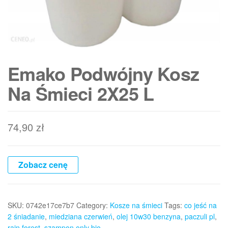
Emako Podwójny Kosz
Na Śmieci 2X25 L
74,90
zł
Zobacz cenę
SKU:
0742e17ce7b7
Category:
Kosze na śmieci
Tags:
co jeść na
2 śniadanie
,
miedziana czerwień
,
olej 10w30 benzyna
,
paczuli pl
,
rain forest
,
szampon only bio