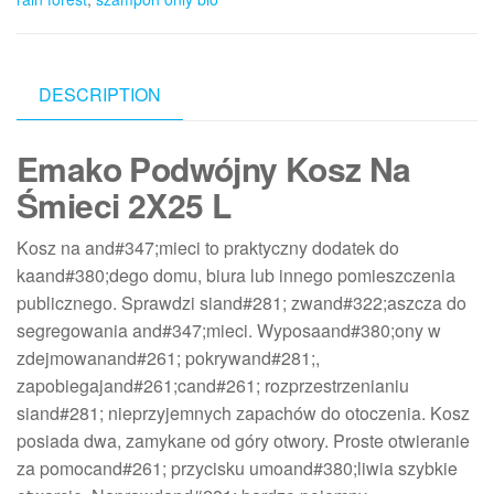
DESCRIPTION
Emako Podwójny Kosz Na
Śmieci 2X25 L
Kosz na and#347;mieci to praktyczny dodatek do
kaand#380;dego domu, biura lub innego pomieszczenia
publicznego. Sprawdzi siand#281; zwand#322;aszcza do
segregowania and#347;mieci. Wyposaand#380;ony w
zdejmowanand#261; pokrywand#281;,
zapobiegajand#261;cand#261; rozprzestrzenianiu
siand#281; nieprzyjemnych zapachów do otoczenia. Kosz
posiada dwa, zamykane od góry otwory. Proste otwieranie
za pomocand#261; przycisku umoand#380;liwia szybkie