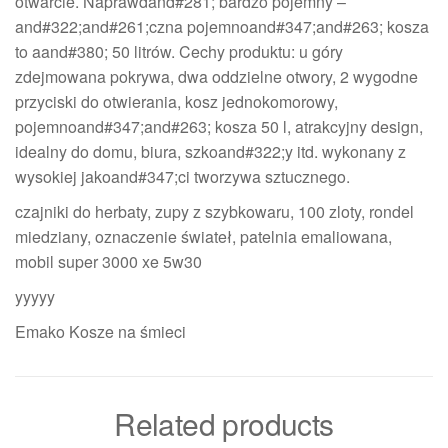
otwarcie. Naprawdand#281; bardzo pojemny –
and#322;and#261;czna pojemnoand#347;and#263; kosza
to aand#380; 50 litrów. Cechy produktu: u góry
zdejmowana pokrywa, dwa oddzielne otwory, 2 wygodne
przyciski do otwierania, kosz jednokomorowy,
pojemnoand#347;and#263; kosza 50 l, atrakcyjny design,
idealny do domu, biura, szkoand#322;y itd. wykonany z
wysokiej jakoand#347;ci tworzywa sztucznego.
czajniki do herbaty, zupy z szybkowaru, 100 zloty, rondel
miedziany, oznaczenie świateł, patelnia emaliowana,
mobil super 3000 xe 5w30
yyyyy
Emako Kosze na śmieci
Related products