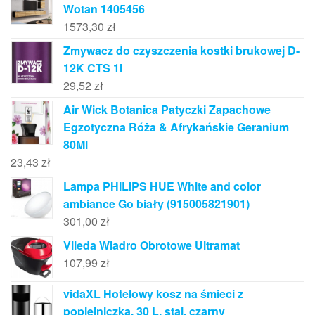
Wotan 1405456
1573,30
zł
Zmywacz do czyszczenia kostki brukowej D-
12K CTS 1l
29,52
zł
Air Wick Botanica Patyczki Zapachowe
Egzotyczna Róża & Afrykańskie Geranium
80Ml
23,43
zł
Lampa PHILIPS HUE White and color
ambiance Go biały (915005821901)
301,00
zł
Vileda Wiadro Obrotowe Ultramat
107,99
zł
vidaXL Hotelowy kosz na śmieci z
popielniczką, 30 L, stal, czarny