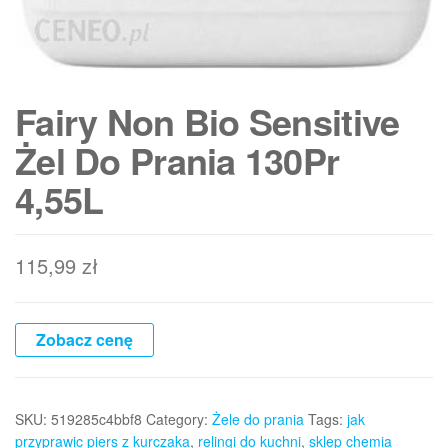
Fairy Non Bio Sensitive
Żel Do Prania 130Pr
4,55L
115,99
zł
Zobacz cenę
SKU:
519285c4bbf8
Category:
Żele do prania
Tags:
jak
przyprawic piers z kurczaka
,
relingi do kuchni
,
sklep chemia