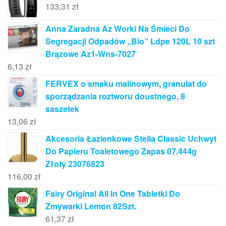
133,31
zł
Anna Zaradna Az Worki Na Śmieci Do
Segregacji Odpadów „Bio” Ldpe 120L 10 szt
Brązowe Az1-Wns-7027
6,13
zł
FERVEX o smaku malinowym, granulat do
sporządzania roztworu doustnego, 8
saszetek
13,06
zł
Akcesoria Łazienkowe Stella Classic Uchwyt
Do Papieru Toaletowego Zapas 07.444g
Złoty 23076823
116,00
zł
Fairy Original All In One Tabletki Do
Zmywarki Lemon 82Szt.
61,37
zł