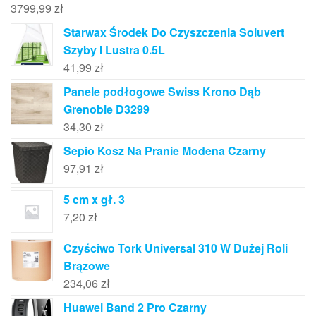
3799,99
zł
Starwax Środek Do Czyszczenia Soluvert
Szyby I Lustra 0.5L
41,99
zł
Panele podłogowe Swiss Krono Dąb
Grenoble D3299
34,30
zł
Sepio Kosz Na Pranie Modena Czarny
97,91
zł
5 cm x gł. 3
7,20
zł
Czyściwo Tork Universal 310 W Dużej Roli
Brązowe
234,06
zł
Huawei Band 2 Pro Czarny