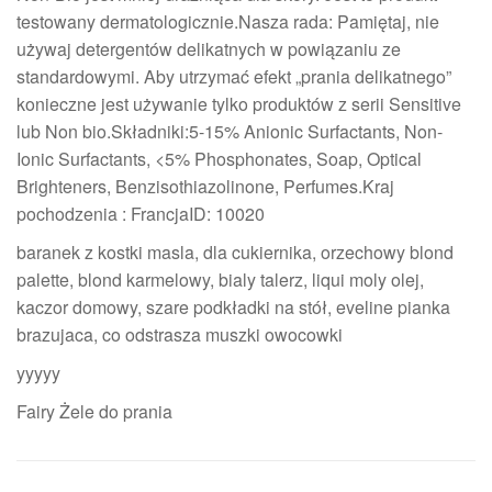
testowany dermatologicznie.Nasza rada: Pamiętaj, nie
używaj detergentów delikatnych w powiązaniu ze
standardowymi. Aby utrzymać efekt „prania delikatnego”
konieczne jest używanie tylko produktów z serii Sensitive
lub Non bio.Składniki:5-15% Anionic Surfactants, Non-
Ionic Surfactants, <5% Phosphonates, Soap, Optical
Brighteners, Benzisothiazolinone, Perfumes.Kraj
pochodzenia : FrancjaID: 10020
baranek z kostki masla, dla cukiernika, orzechowy blond
palette, blond karmelowy, bialy talerz, liqui moly olej,
kaczor domowy, szare podkładki na stół, eveline pianka
brazujaca, co odstrasza muszki owocowki
yyyyy
Fairy Żele do prania