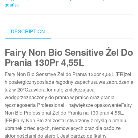
gdańsk
DESCRIPTION
Fairy Non Bio Sensitive Żel Do
Prania 130Pr 4,55L
Fairy Non Bio Sensitive Żel do Prania 130pr 4,55L [FR]żel
hipoalergicznyposiada łagodny zapachusuwa zabrudzenia
już w 20°Czawiera formułę zmiękczającą
wodęprzeznaczony do prania w pralce oraz prania
ręcznegoseria Professional= największe opakowanieFairy
Non Bio Professional Żel do Prania na 130 prań 4,55L.
[FR]Fairy Non Bio żel został stworzony z myślą o praniu
ubranek dziecięcych, niemowlęcych oraz dla osób ze
skłonnościami do alergii. Jest bardzo delikatny,