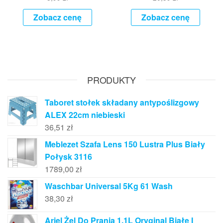
Zobacz cenę
Zobacz cenę
PRODUKTY
Taboret stołek składany antypoślizgowy
ALEX 22cm niebieski
36,51
zł
Meblezet Szafa Lens 150 Lustra Plus Biały
Połysk 3116
1789,00
zł
Waschbar Universal 5Kg 61 Wash
38,30
zł
Ariel Żel Do Prania 1,1L Oryginal Białe I