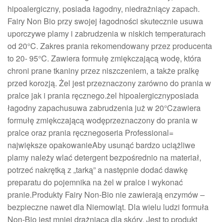
hipoalergiczny, posiada łagodny, niedrażniący zapach.
Fairy Non Bio przy swojej łagodności skutecznie usuwa
uporczywe plamy i zabrudzenia w niskich temperaturach
od 20°C. Zakres prania rekomendowany przez producenta
to 20- 95°C. Zawiera formułę zmiękczającą wodę, która
chroni prane tkaniny przez niszczeniem, a także pralkę
przed korozją. Żel jest przeznaczony zarówno do prania w
pralce jak i prania ręcznego.żel hipoalergicznyposiada
łagodny zapachusuwa zabrudzenia już w 20°Czawiera
formułę zmiękczającą wodęprzeznaczony do prania w
pralce oraz prania ręcznegoseria Professional=
największe opakowanieAby usunąć bardzo uciążliwe
plamy należy wlać detergent bezpośrednio na materiał,
potrzeć nakrętką z „tarką” a następnie dodać dawkę
preparatu do pojemnika na żel w pralce i wykonać
pranie.Produkty Fairy Non-Bio nie zawierają enzymów –
bezpieczne nawet dla Niemowląt. Dla wielu ludzi formuła
Non-Bio jest mniej drażniąca dla skóry. Jest to produkt