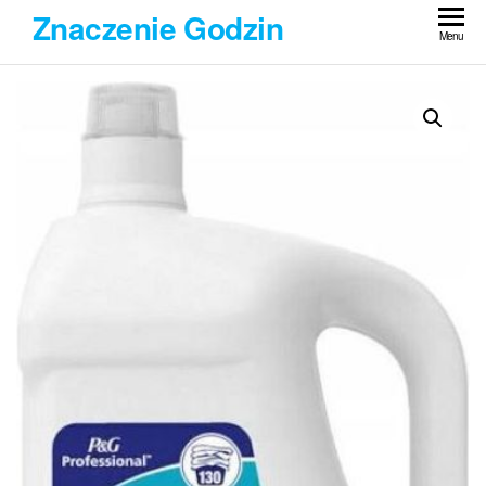
Przejdź
Znaczenie Godzin
do
Menu
treści