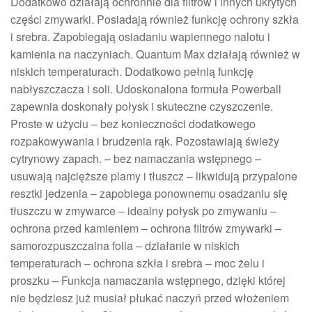
Dodatkowo działają ochronnie dla filtrów i innych ukrytych
części zmywarki. Posiadają również funkcję ochrony szkła
i srebra. Zapobiegają osiadaniu wapiennego nalotu i
kamienia na naczyniach. Quantum Max działają również w
niskich temperaturach. Dodatkowo pełnią funkcję
nabłyszczacza i soli. Udoskonalona formuła Powerball
zapewnia doskonały połysk i skuteczne czyszczenie.
Proste w użyciu – bez konieczności dodatkowego
rozpakowywania i brudzenia rąk. Pozostawiają świeży
cytrynowy zapach. – bez namaczania wstępnego –
usuwają najcięższe plamy i tłuszcz – likwidują przypalone
resztki jedzenia – zapobiega ponownemu osadzaniu się
tłuszczu w zmywarce – idealny połysk po zmywaniu –
ochrona przed kamieniem – ochrona filtrów zmywarki –
samorozpuszczalna folia – działanie w niskich
temperaturach – ochrona szkła i srebra – moc żelu i
proszku – Funkcja namaczania wstępnego, dzięki której
nie będziesz już musiał płukać naczyń przed włożeniem