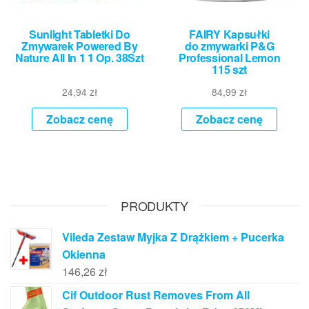
Sunlight Tabletki Do
FAIRY Kapsułki
Zmywarek Powered By
do zmywarki P&G
Nature All In 1 1 Op. 38Szt
Professional Lemon
115 szt
24,94
zł
84,99
zł
Zobacz cenę
Zobacz cenę
PRODUKTY
Vileda Zestaw Myjka Z Drążkiem + Pucerka
Okienna
146,26
zł
Cif Outdoor Rust Removes From All