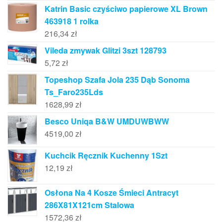
Katrin Basic czyściwo papierowe XL Brown
463918 1 rolka
216,34
zł
Vileda zmywak Glitzi 3szt 128793
5,72
zł
Topeshop Szafa Jola 235 Dąb Sonoma
Ts_Faro235Lds
1628,99
zł
Besco Uniqa B&W UMDUWBWW
4519,00
zł
Kuchcik Ręcznik Kuchenny 1Szt
12,19
zł
Osłona Na 4 Kosze Śmieci Antracyt
286X81X121cm Stalowa
1572,36
zł