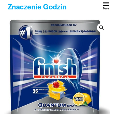
Przejdź
Znaczenie Godzin
do
Menu
treści