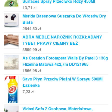
Surfaces Spray Przeciwko Rdzy 450Ml
13,71
zł
Merida Basenowa Suszarka Do Włosów Dry
Biała
2644,50
zł
ABRA MEBLE NAROŻNIK ROZKŁADANY
TYBET PRAWY CIEMNY BEŻ
3599,99
zł
As Creation Fototapeta Walls By Patel 3 130g
Flizelina Matowa 4x2,7m DD121965
1566,98
zł
Savo Płyn Przeciw Pleśni W Sprayu 500Ml
Łazienka
7,23
zł
Vidaxl Sofa 2 Osobowa, Materiałowa,