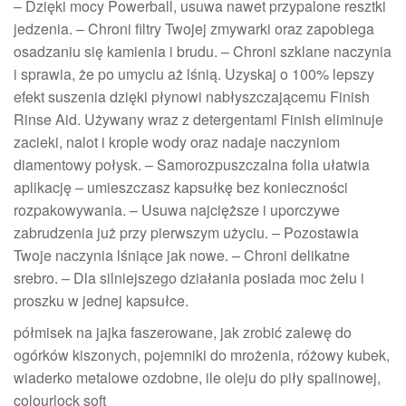
– Dzięki mocy Powerball, usuwa nawet przypalone resztki
jedzenia. – Chroni filtry Twojej zmywarki oraz zapobiega
osadzaniu się kamienia i brudu. – Chroni szklane naczynia
i sprawia, że po umyciu aż lśnią. Uzyskaj o 100% lepszy
efekt suszenia dzięki płynowi nabłyszczającemu Finish
Rinse Aid. Używany wraz z detergentami Finish eliminuje
zacieki, nalot i krople wody oraz nadaje naczyniom
diamentowy połysk. – Samorozpuszczalna folia ułatwia
aplikację – umieszczasz kapsułkę bez konieczności
rozpakowywania. – Usuwa najcięższe i uporczywe
zabrudzenia już przy pierwszym użyciu. – Pozostawia
Twoje naczynia lśniące jak nowe. – Chroni delikatne
srebro. – Dla silniejszego działania posiada moc żelu i
proszku w jednej kapsułce.
półmisek na jajka faszerowane, jak zrobić zalewę do
ogórków kiszonych, pojemniki do mrożenia, różowy kubek,
wiaderko metalowe ozdobne, ile oleju do piły spalinowej,
colourlock soft