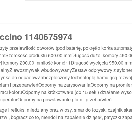
uccino 1140675974
ty przelewIlość otworów (pod baterię, pokrętło korka automat
 mmSzerokość produktu 500.00 mmDługość dużej komory 490.0
 komory 200.00 mmIlość komór 1Długość wycięcia 950.00 m
racalnyZlewozmywak wbudowywanyZestaw odpływowy z syfon
ynka do odpadówZabezpieczony technologią hamującą rozwój b
plam i przebarwieńOdporny na zarysowaniaOdporny na promie
ci koloruOdporny na krótkotrwałe (do 15 sek.) działanie wyso
mperaturOdporny na powstawanie plam i przebarwień
ge i refluks, miedziany braz wlosy, smar do łozysk, czajnik sk
rzwi, bogracz co to, meridol na zapalenie dziąseł, patyczki zap