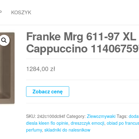
P
KOSZYK
Franke Mrg 611-97 XL
Cappuccino 11406759
1284,00
zł
Zobacz cenę
SKU:
242c100dc94f
Category:
Zlewozmywaki
Tags:
doda
diesla kleen flo opinie
,
dreszczyk emocji
,
obiad po francu
perfumy
,
skladniki do nalesnikow