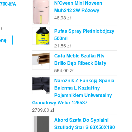
N'Oveen Mini Noveen
700-If/A
Muh242 2W Różowy
46,98
zł
zł
Pufas Spray Pleśniobójczy
500ml
enę
21,86
zł
Gała Meble Szafka Rtv
Brillo Dąb Ribeck Biały
564,00
zł
Narożnik Z Funkcją Spania
Balerma L Kształtny
Pojemnikiem Uniwersalny
Granatowy Welur 126537
2739,00
zł
Akord Szafa Do Sypialni
Szuflady Star S 60X50X180