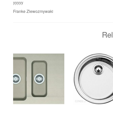
yyyyy
Franke Zlewozmywaki
Rel