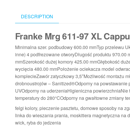
DESCRIPTION
Franke Mrg 611-97 XL Capp
Minimalna szer. podbudowy 600.00 mmTyp przelewu Ukry
inne) 4 podfrezowane otworyDługość produktu 970.00
mmSzerokość dużej komory 425.00 mmGłębokość dużej
wycięcia 480.00 mmPołożenie ociekacza model odw
komplecieZawór zatyczkowy 3,5″Możliwość montażu mł
drobnoustrojów – Sanitized®Odporny na powstawanie 
UVOdporny na uderzeniaHigieniczna powierzchniaNie tra
temperatury do 280°COdporny na gwałtowne zmiany te
felgi kolory, pieczenie pasztetu, domowe sposoby na zga
linka do wieszania prania, moskitiera magnetyczna na d
wick, ryba do jedzenia