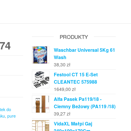
PRODUKTY
74
Waschbar Universal 5Kg 61
Wash
38,30
zł
Festool CT 15 E-Set
CLEANTEC 575988
1649,00
zł
Alfa Pasek Pa119/18 -
Ciemny Beżowy (PA119 /18)
tek do
39,27
zł
sku
,
pure
VidaXL Małpi Gaj
240x100x170Cm