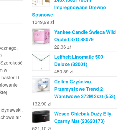
Impregnowane Drewno
Sosnowe
1349,99
zł
Yankee Candle Świeca Wild
Orchid 37G 88079
22,36
zł
ycznego,
0
Leifheit Linomatic 500
mSzerokość
Deluxe (82001)
em w
450,89
zł
akterii i
Celtex Czyściwo
niowanie
Przemysłowe Trend 2
kiej
Warstwowe 272M 2szt (553)
132,90
zł
andynawski,
Wesco Chlebak Duży Elly
achowe air
Czarny Mat (23620173)
521,10
zł