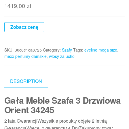
1419,00
zł
Zobacz cenę
SKU:
30c8e1ca8725
Category:
Szafy
Tags:
eveline mega size
,
mexx perfumy damskie
,
wlosy za ucho
DESCRIPTION
Gała Meble Szafa 3 Drzwiowa
Orient 34245
2 lata GwarancjiWszystkie produkty objęte 2 letnią
GwarancjąWięcej o gwarancji14 DniZakupiony towar