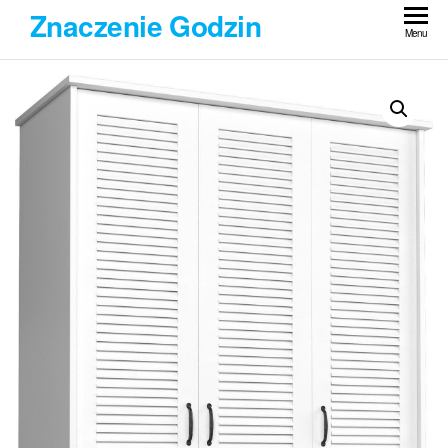
Przejdź
Znaczenie Godzin
do
Menu
treści