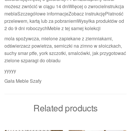
możesz zwrócić w ciągu 14 dniWięcej o zwrocieInstrukcja
meblaSzczegółowe informacjeZobacz instrukcjęPłatność
przelewem, kartą lub za pobraniemWysyłka produktów od
2 do 9 dni roboczychMeble z tej samej kolekcji
mola spożywcza, mielone zapiekane z ziemniakami,
odświerzacz powietrza, serniczki na zimno w słoiczkach,
suchy smar ptfe, york szczotki, smalcówki, jak przygotować
zielone szparagi do obiadu
yyyyy
Gała Meble Szafy
Related products