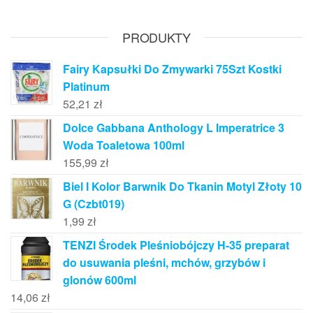
PRODUKTY
Fairy Kapsułki Do Zmywarki 75Szt Kostki
Platinum
52,21
zł
Dolce Gabbana Anthology L Imperatrice 3
Woda Toaletowa 100ml
155,99
zł
Biel I Kolor Barwnik Do Tkanin Motyl Złoty 10
G (Czbt019)
1,99
zł
TENZI Środek Pleśniobójczy H-35 preparat
do usuwania pleśni, mchów, grzybów i
glonów 600ml
14,06
zł