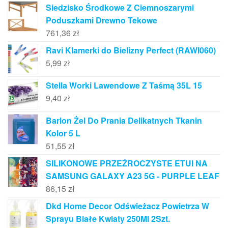
Siedzisko Środkowe Z Ciemnoszarymi
Poduszkami Drewno Tekowe
761,36
zł
Ravi Klamerki do Bielizny Perfect (RAWI060)
5,99
zł
Stella Worki Lawendowe Z Taśmą 35L 15
9,40
zł
Barlon Żel Do Prania Delikatnych Tkanin
Kolor 5 L
51,55
zł
SILIKONOWE PRZEŹROCZYSTE ETUI NA
SAMSUNG GALAXY A23 5G - PURPLE LEAF
86,15
zł
Dkd Home Decor Odświeżacz Powietrza W
Sprayu Białe Kwiaty 250Ml 2Szt.