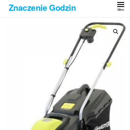
Przejdź
Znaczenie Godzin
do
Menu
treści