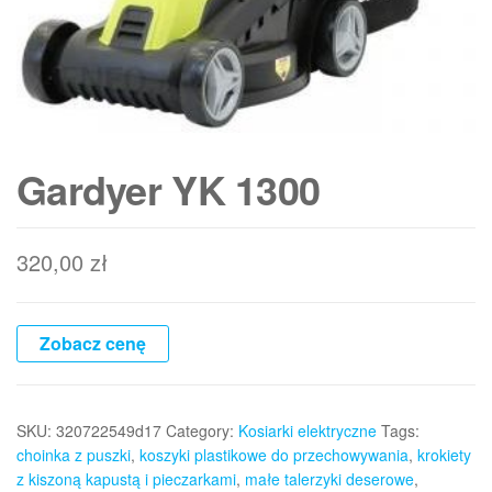
Gardyer YK 1300
320,00
zł
Zobacz cenę
SKU:
320722549d17
Category:
Kosiarki elektryczne
Tags:
choinka z puszki
,
koszyki plastikowe do przechowywania
,
krokiety
z kiszoną kapustą i pieczarkami
,
małe talerzyki deserowe
,