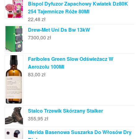
Bispol Dyfuzor Zapachowy Kwiatek Dz80K
254 Tajemnicze Róże 80Ml
22,48
zł
Drew-Met Uni Ds Bw 13kW
7300,00
zł
Fariboles Green Slow Odświeżacz W
Aerozolu 100Ml
83,00
zł
Stalco Trzewik Skórzany Stalker
355,95
zł
Merida Basenowa Suszarka Do Włosów Dry