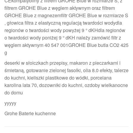
CEkompatybilny z filtrem GROHE Blue w rozmiarze S, z
filtrem GROHE Blue z węglem aktywnym oraz filtrem
GROHE Blue z magnezemfiltr GROHE Blue w rozmiarze S
, głowica filtra z elastyczną regulacją twardości wodydla
regionów o twardości wody powyżej 9 ° dKHdla regionów
o twardości wody poniżej 9 ° dKH należy zamówić filtr z
węglem aktywnym 40 547 001GROHE Blue butla CO2 425
g
deserki w słoiczkach przepisy, makaron z pieczarkami i
śmietaną, gotowanie zielonej fasolki, olia 8.0 efekty, talerze
do kuchni, kieliszki plastikowe do wódki, porcelana
karolina lata 70, dozowniki do kuchni, ozdoby wielkanocne
do domu
yyyyy
Grohe Baterie kuchenne