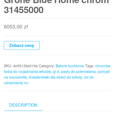
31455000
6053,00
zł
Zobacz cenę
SKU:
4e55139e019a
Category:
Baterie kuchenne
Tags:
chromów
,
farba do rozjaśniania włosów
,
gl-4
,
pasty do polerowania
,
pomysł
na mozzarellę
,
śniadaniówki dla dzieci do szkoły
,
żel do
udrażniania rur
DESCRIPTION