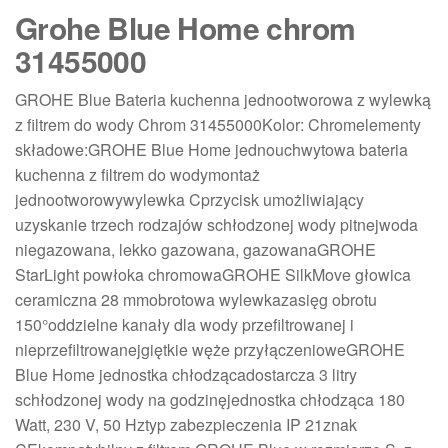
Grohe Blue Home chrom
31455000
GROHE Blue Bateria kuchenna jednootworowa z wylewką
z filtrem do wody Chrom 31455000Kolor: Chromelementy
składowe:GROHE Blue Home jednouchwytowa bateria
kuchenna z filtrem do wodymontaż
jednootworowywylewka Cprzycisk umożliwiający
uzyskanie trzech rodzajów schłodzonej wody pitnejwoda
niegazowana, lekko gazowana, gazowanaGROHE
StarLight powłoka chromowaGROHE SilkMove głowica
ceramiczna 28 mmobrotowa wylewkazasięg obrotu
150°oddzielne kanały dla wody przefiltrowanej i
nieprzefiltrowanejgiętkie węże przyłączenioweGROHE
Blue Home jednostka chłodzącadostarcza 3 litry
schłodzonej wody na godzinęjednostka chłodząca 180
Watt, 230 V, 50 Hztyp zabezpieczenia IP 21znak