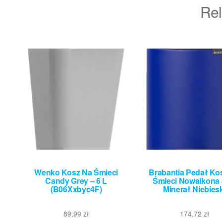
Rel
Wenko Kosz Na Śmieci
Brabantia Pedał Ko
Candy Grey – 6 L
Śmieci Nowaikona 
(B06Xxbyc4F)
Minerał Niebiesk
89,99
zł
174,72
zł