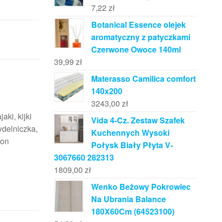
7,22
zł
Botanical Essence olejek
aromatyczny z patyczkami
Czerwone Owoce 140ml
39,99
zł
Materasso Camilica comfort
140x200
3243,00
zł
ki, kijki
Vida 4-Cz. Zestaw Szafek
ydelniczka,
Kuchennych Wysoki
pon
Połysk Biały Płyta V-
3067660 282313
1809,00
zł
Wenko Beżowy Pokrowiec
Na Ubrania Balance
180X60Cm (64523100)