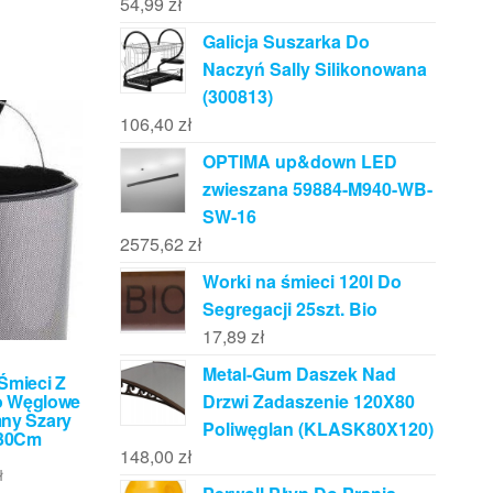
54,99
zł
Galicja Suszarka Do
Naczyń Sally Silikonowana
(300813)
106,40
zł
OPTIMA up&down LED
zwieszana 59884-M940-WB-
SW-16
2575,62
zł
Worki na śmieci 120l Do
Segregacji 25szt. Bio
17,89
zł
Metal-Gum Daszek Nad
Śmieci Z
o Węglowe
Drzwi Zadaszenie 120X80
mny Szary
Poliwęglan (KLASK80X120)
X30Cm
148,00
zł
ł