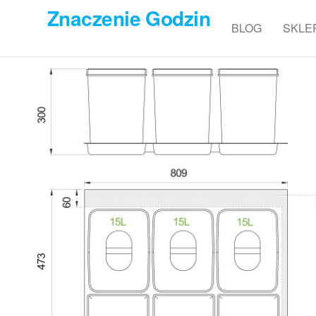
Przejdź
Znaczenie Godzin
do
BLOG
SKLE
treści