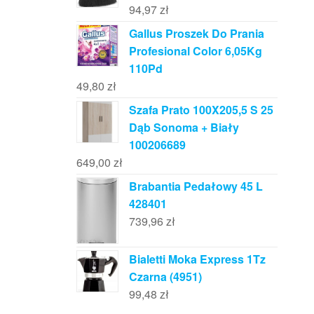
94,97
zł
Gallus Proszek Do Prania
Profesional Color 6,05Kg
110Pd
49,80
zł
Szafa Prato 100X205,5 S 25
Dąb Sonoma + Biały
100206689
649,00
zł
Brabantia Pedałowy 45 L
428401
739,96
zł
Bialetti Moka Express 1Tz
Czarna (4951)
99,48
zł