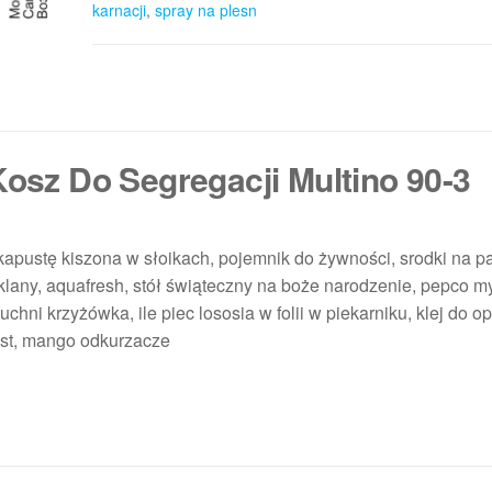
karnacji
,
spray na plesn
Kosz Do Segregacji Multino 90-3
apustę kiszona w słoikach, pojemnik do żywności, srodki na paja
 szklany, aquafresh, stół świąteczny na boże narodzenie, pepco m
hni krzyżówka, ile piec lososia w folii w piekarniku, klej do o
ist, mango odkurzacze