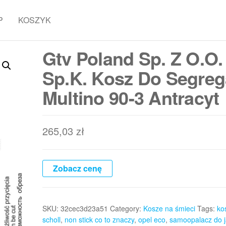
P
KOSZYK
Gtv Poland Sp. Z O.O.
Sp.K. Kosz Do Segreg
Multino 90-3 Antracyt
265,03
zł
Zobacz cenę
SKU:
32cec3d23a51
Category:
Kosze na śmieci
Tags:
ko
scholl
,
non stick co to znaczy
,
opel eco
,
samoopalacz do j