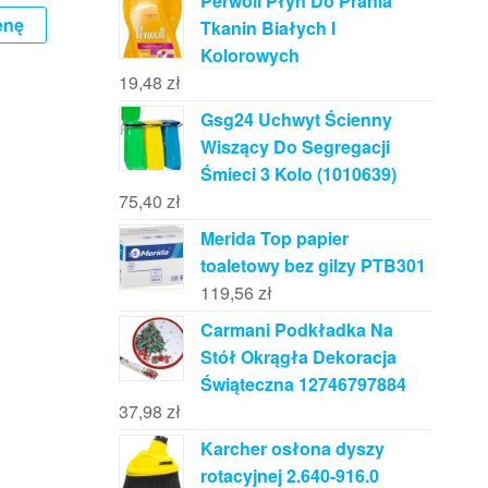
Perwoll Płyn Do Prania
enę
Tkanin Białych I
Kolorowych
19,48
zł
Gsg24 Uchwyt Ścienny
Wiszący Do Segregacji
Śmieci 3 Kolo (1010639)
75,40
zł
Merida Top papier
toaletowy bez gilzy PTB301
119,56
zł
Carmani Podkładka Na
Stół Okrągła Dekoracja
Świąteczna 12746797884
37,98
zł
Karcher osłona dyszy
rotacyjnej 2.640-916.0