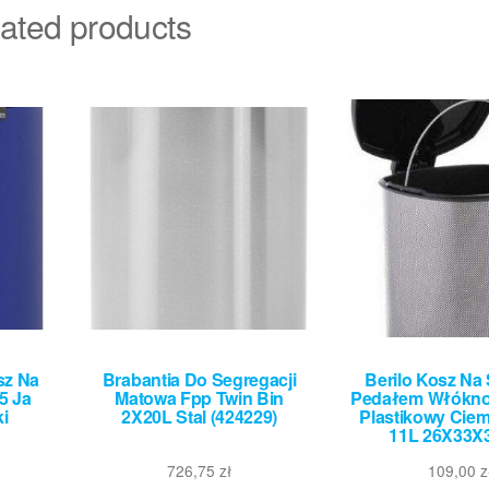
ated products
sz Na
Brabantia Do Segregacji
Berilo Kosz Na 
5 Ja
Matowa Fpp Twin Bin
Pedałem Włókn
i
2X20L Stal (424229)
Plastikowy Cie
11L 26X33
726,75
zł
109,00
z