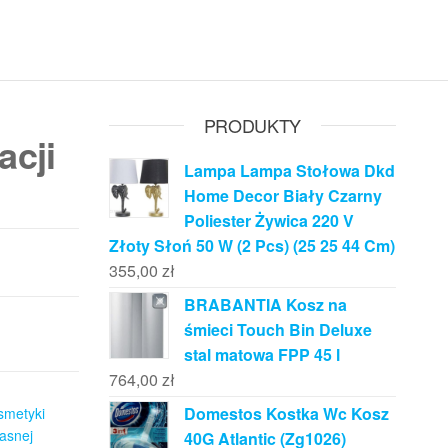
PRODUKTY
acji
Lampa Lampa Stołowa Dkd
Home Decor Biały Czarny
Poliester Żywica 220 V
Złoty Słoń 50 W (2 Pcs) (25 25 44 Cm)
355,00
zł
BRABANTIA Kosz na
śmieci Touch Bin Deluxe
stal matowa FPP 45 l
764,00
zł
Domestos Kostka Wc Kosz
smetyki
asnej
40G Atlantic (Zg1026)