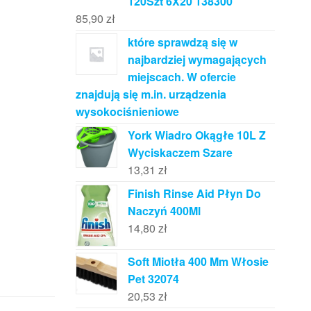
120Szt 6X20 138300
85,90
zł
które sprawdzą się w
najbardziej wymagających
miejscach. W ofercie
znajdują się m.in. urządzenia
wysokociśnieniowe
York Wiadro Okągłe 10L Z
Wyciskaczem Szare
13,31
zł
Finish Rinse Aid Płyn Do
Naczyń 400Ml
14,80
zł
Soft Miotła 400 Mm Włosie
Pet 32074
20,53
zł