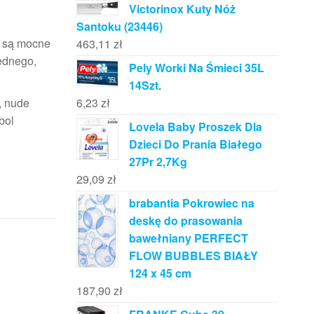
Victorinox Kuty Nóż
Santoku (23446)
• są mocne
463,11
zł
będnego,
Pely Worki Na Śmieci 35L
14Szt.
6,23
zł
, nude
bol
Lovela Baby Proszek Dla
Dzieci Do Prania Białego
27Pr 2,7Kg
29,09
zł
brabantia Pokrowiec na
deskę do prasowania
bawełniany PERFECT
FLOW BUBBLES BIAŁY
124 x 45 cm
187,90
zł