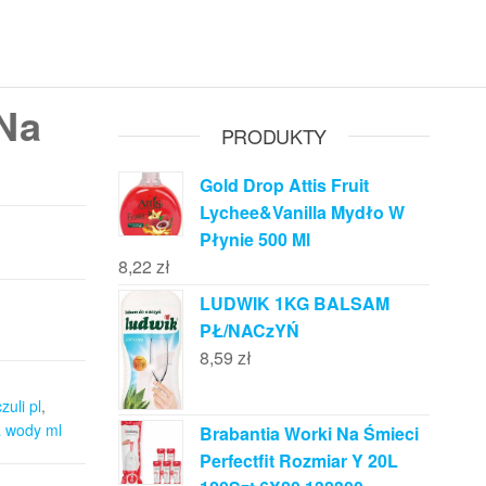
 Na
PRODUKTY
Gold Drop Attis Fruit
Lychee&Vanilla Mydło W
Płynie 500 Ml
8,22
zł
LUDWIK 1KG BALSAM
PŁ/NACzYŃ
8,59
zł
zuli pl
,
a wody ml
Brabantia Worki Na Śmieci
Perfectfit Rozmiar Y 20L