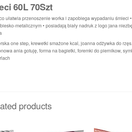
eci 60L 70Szt
 co ułatwia przenoszenie worka i zapobiega wypadaniu śmieci 
ebiesko-metalicznym • posiadają biały nadruk z logo jana niez
a
rska one step, krewetki smażone kcal, joanna odżywka do rzęs
nowa ania gotuję, forma na bagietki, foremki do piernikow, sym
rlach
ated products