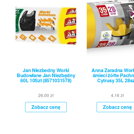
Jan Niezbedny Worki
Anna Zaradna Work
Budowlane Jan Niezbędny
śmieci żółte Pach
60L 10Szt (8571031578)
Cytrusy 35L 28sz
26,00
zł
4,16
zł
Zobacz cenę
Zobacz cenę