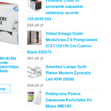
FRANKE Cube 30
sortownik odpadów
otwierany ręcznie
134.0039.554
255,49
zł
Vidaxl Emaga Szafa
Modułowa Z 9 Przegrodami
37X115X150 Cm Czarno-
Biała 450573
387,00
zł
 Worki Na
mowe
Smartled Lampa Sufit
dard Hdpe
Białe
Plafon Modern Żyrandol
Led 45W (5008)
309,00
zł
enę
Praktyczna Poleca
Zapasowa Końcówka Do
Mopa 4M0183