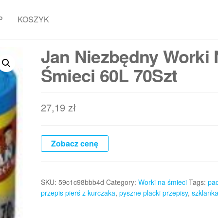
P
KOSZYK
Jan Niezbędny Worki
Śmieci 60L 70Szt
27,19
zł
Zobacz cenę
SKU:
59c1c98bbb4d
Category:
Worki na śmieci
Tags:
pac
przepis pierś z kurczaka
,
pyszne placki przepisy
,
szklank