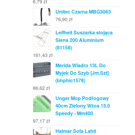
6,79
zł
Unitec Czarna MBG3063
76,90
zł
Leifheit Suszarka stojąca
Siena 200 Aluminium
(81158)
161,43
zł
Merida Wiadro 13L Do
Myjek Do Szyb [Jm.Szt]
(bhphic1578)
86,62
zł
Unger Mop Podłogowy
40cm Zielony Włos 15.0
Speedy - Mm400
97,17
zł
Halmar Sofa Lahti