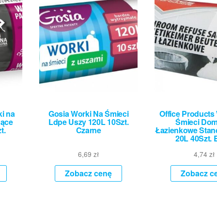
i na
Gosia Worki Na Śmieci
Office Products
nące
Ldpe Uszy 120L 10Szt.
Śmieci Do
t.
Czarne
Łazienkowe Stan
20L 40Szt. 
6,69
zł
4,74
zł
Zobacz cenę
Zobacz c