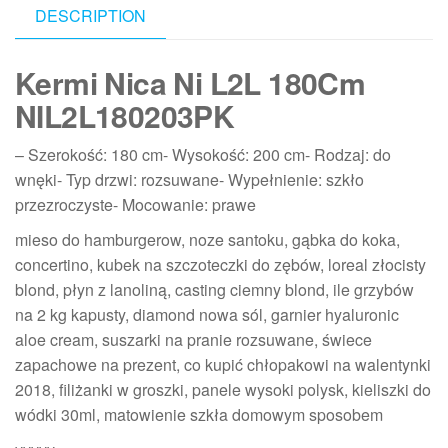
DESCRIPTION
Kermi Nica Ni L2L 180Cm
NIL2L180203PK
– Szerokość: 180 cm- Wysokość: 200 cm- Rodzaj: do
wnęki- Typ drzwi: rozsuwane- Wypełnienie: szkło
przezroczyste- Mocowanie: prawe
mieso do hamburgerow, noze santoku, gąbka do koka,
concertino, kubek na szczoteczki do zębów, loreal złocisty
blond, płyn z lanoliną, casting ciemny blond, ile grzybów
na 2 kg kapusty, diamond nowa sól, garnier hyaluronic
aloe cream, suszarki na pranie rozsuwane, świece
zapachowe na prezent, co kupić chłopakowi na walentynki
2018, filiżanki w groszki, panele wysoki polysk, kieliszki do
wódki 30ml, matowienie szkła domowym sposobem