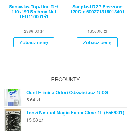
Sanswiss Top-Line Ted
Sanplast D2P Freezone
110×190 Srebrny Mat
130Cm 600271318013401
TED11000151
2386,00
zł
1356,00
zł
Zobacz cenę
Zobacz cenę
PRODUKTY
Oust Elimina Odori Odświeżacz 150G
5,64
zł
Tenzi Neutral Magic Foam Clear 1L (F56/001)
15,88
zł