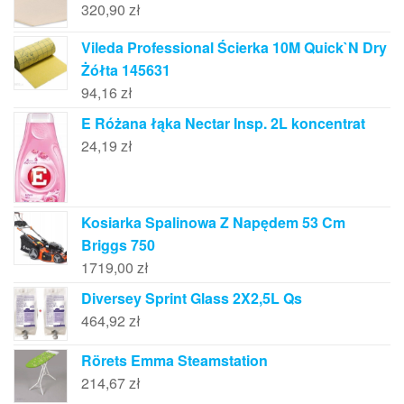
320,90
zł
Vileda Professional Ścierka 10M Quick`N Dry
Żółta 145631
94,16
zł
E Różana łąka Nectar Insp. 2L koncentrat
24,19
zł
Kosiarka Spalinowa Z Napędem 53 Cm
Briggs 750
1719,00
zł
Diversey Sprint Glass 2X2,5L Qs
464,92
zł
Rörets Emma Steamstation
214,67
zł