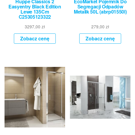
Huppe Classics 2
EcoMarket Pojemnik Do
Easyentry Black Edition
Segregacji Odpadów
Lewe 135Cm
Metalik 50L (abrp01550l)
C25305123322
3297,00
zł
279,00
zł
Zobacz cenę
Zobacz cenę