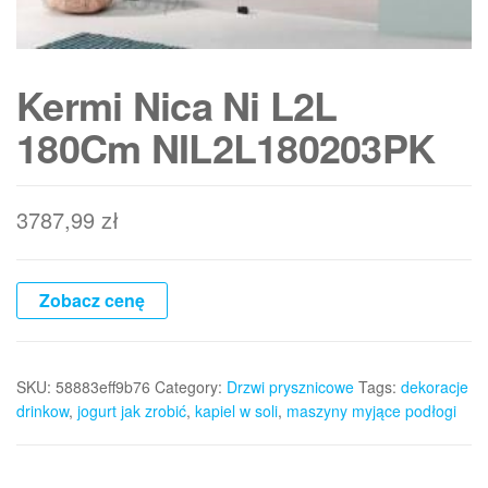
Kermi Nica Ni L2L
180Cm NIL2L180203PK
3787,99
zł
Zobacz cenę
SKU:
58883eff9b76
Category:
Drzwi prysznicowe
Tags:
dekoracje
drinkow
,
jogurt jak zrobić
,
kapiel w soli
,
maszyny myjące podłogi