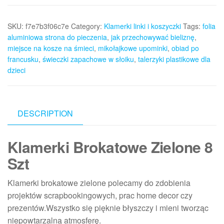
SKU:
f7e7b3f06c7e
Category:
Klamerki linki i koszyczki
Tags:
folia
aluminiowa strona do pieczenia
,
jak przechowywać bieliznę
,
miejsce na kosze na śmieci
,
mikołajkowe upominki
,
obiad po
francusku
,
świeczki zapachowe w słoiku
,
talerzyki plastikowe dla
dzieci
DESCRIPTION
Klamerki Brokatowe Zielone 8
Szt
Klamerki brokatowe zielone polecamy do zdobienia
projektów scrapbookingowych, prac home decor czy
prezentów.Wszystko się pięknie błyszczy i mieni tworząc
niepowtarzalną atmosferę.