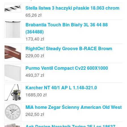
Stella listwa 3 haczyki płaskie 18.063 chrom
65,26
zł
Brabantia Touch Bin Biały 3L 36 44 88
(364488)
173,40
zł
RightOn! Steady Groove B-RACE Brown
229,00
zł
Purmo Ventil Compact Cv22 600X1000
493,37
zł
Karcher NT 40/1 AP L 1.148-321.0
1685,00
zł
MIA home Zegar Ścienny American Old West
262,50
zł
Aek Design Narożnik Torino 2F Lcs 18637