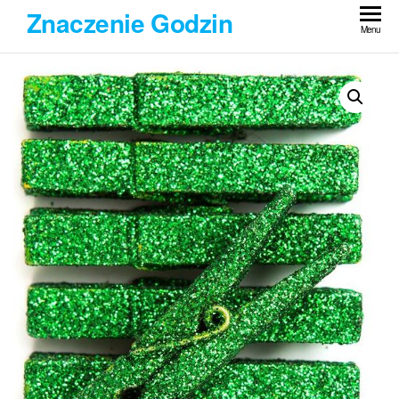
Przejdź
Znaczenie Godzin
do
Menu
treści