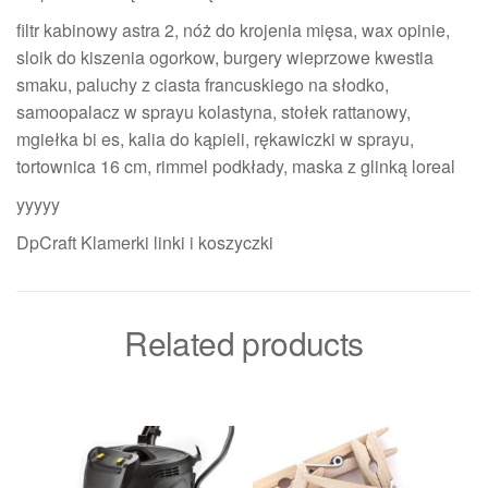
filtr kabinowy astra 2, nóż do krojenia mięsa, wax opinie,
sloik do kiszenia ogorkow, burgery wieprzowe kwestia
smaku, paluchy z ciasta francuskiego na słodko,
samoopalacz w sprayu kolastyna, stołek rattanowy,
mgiełka bi es, kalia do kąpieli, rękawiczki w sprayu,
tortownica 16 cm, rimmel podkłady, maska z glinką loreal
yyyyy
DpCraft Klamerki linki i koszyczki
Related products