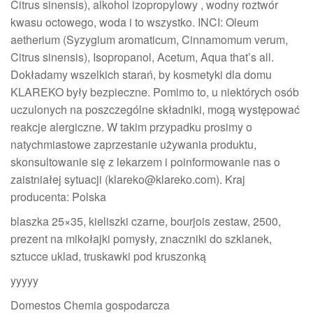
Citrus sinensis), alkohol izopropylowy , wodny roztwór
kwasu octowego, woda i to wszystko. INCI: Oleum
aetherium (Syzygium aromaticum, Cinnamomum verum,
Citrus sinensis), Isopropanol, Acetum, Aqua that’s all.
Dokładamy wszelkich starań, by kosmetyki dla domu
KLAREKO były bezpieczne. Pomimo to, u niektórych osób
uczulonych na poszczególne składniki, mogą występować
reakcje alergiczne. W takim przypadku prosimy o
natychmiastowe zaprzestanie używania produktu,
skonsultowanie się z lekarzem i poinformowanie nas o
zaistniałej sytuacji (klareko@klareko.com). Kraj
producenta: Polska
blaszka 25×35, kieliszki czarne, bourjois zestaw, 2500,
prezent na mikołajki pomysły, znaczniki do szklanek,
sztucce uklad, truskawki pod kruszonką
yyyyy
Domestos Chemia gospodarcza