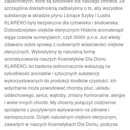
zapachowych, które są szkodliwe dla naszego zdrowia. Ze
szczególna dokładnością zadbałyśmy o to, aby wszystkie
substancje w składzie płynu Lśniące Szyby i Lustra
KLAREKO były bezpieczne dla człowieka i środowiska.
Dobrodziejstwo olejków eterycznych Historia aromaterapii
sięga czasów sumeryjskich, czyli 3000r. p.n.e. Już wtedy
zdawano sobie sprawę z cudownych właściwości olejków
eterycznych. Wybrałyśmy tę naturalną formę
aromatyzowania naszych Kosmetyków Dla Domu
KLAREKO, bo badania jednoznacznie wskazują na
szkodliwość aromatów i sztucznych substancji
wykorzystywanych do produkcji środków czystości. Ich
wdychanie może powodować choroby płuc, układu
oddechowego, serca, wątroby, zmiany hormonalne, alergie
i wiele innych chorób. My chcemy połączyć codzienne
sprzątanie z pozytywnym wpływaniem na zdrowie i
samopoczucie. Dzięki naturalnym olejkom eterycznym,
zawartym w naszych Kosmetykach Dla Domu, podczas