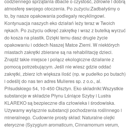
codziennego sprzątania dbacie o czystość, zdrowie i dobrą
atmosferę swojego otoczenia. Po zużyciu:Zadbałyśmy o
to, by nasze opakowania podlegały recyklingowi.
Kontynuacja naszych eko działań leży teraz w Twoich
rękach. Po zużyciu odkręć zakrętkę i wraz z butelką wyrzuć
do kosza na plastik. Dzięki temu dasz drugie życie
opakowaniu i oddech Naszej Matce Ziemi. W niektórych
miastach zakrętki zbierane są na rehabilitację dzieci.
Znajdź takie miejsce i połącz ekologiczne działanie z
pomocą potrzebującym. Jeśli nie wiesz gdzie oddać
zakrętki, zbierz ich większa ilość (np. w pudełko po butach)
i odeślij do nas ten adres Mulieres sp. z o.o., al.
Piłsudskiego 54, 10-450 Olsztyn. Eko składniki:Wszystkie
substancje w składzie Płynu Lśniące Szyby i Lustra
KLAREKO są bezpieczne dla człowieka i środowiska.
Używamy wyłącznie substancji pochodzenia roślinnego i
mineralnego. Cudownie prosty skład: Naturalne olejki
eteryczne (Syzygium aromaticum, Cinnamomum verum,