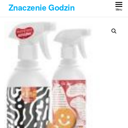
Przejdź
Znaczenie Godzin
do
Menu
treści