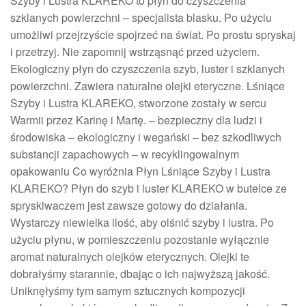
Szyby i Lustra KLAREKO to płyn do czyszczenia
szklanych powierzchni – specjalista blasku. Po użyciu
umożliwi przejrzyście spojrzeć na świat. Po prostu spryskaj
i przetrzyj. Nie zapomnij wstrząsnąć przed użyciem.
Ekologiczny płyn do czyszczenia szyb, luster i szklanych
powierzchni. Zawiera naturalne olejki eteryczne. Lśniące
Szyby i Lustra KLAREKO, stworzone zostały w sercu
Warmii przez Karinę i Martę. – bezpieczny dla ludzi i
środowiska – ekologiczny i wegański – bez szkodliwych
substancji zapachowych – w recyklingowalnym
opakowaniu Co wyróżnia Płyn Lśniące Szyby i Lustra
KLAREKO? Płyn do szyb i luster KLAREKO w butelce ze
spryskiwaczem jest zawsze gotowy do działania.
Wystarczy niewielka ilość, aby olśnić szyby i lustra. Po
użyciu płynu, w pomieszczeniu pozostanie wyłącznie
aromat naturalnych olejków eterycznych. Olejki te
dobrałyśmy starannie, dbając o ich najwyższą jakość.
Uniknęłyśmy tym samym sztucznych kompozycji