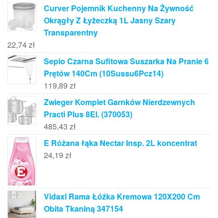
Curver Pojemnik Kuchenny Na Żywność
Okrągły Z Łyżeczką 1L Jasny Szary
Transparentny
22,74
zł
Sepio Czarna Sufitowa Suszarka Na Pranie 6
Prętów 140Cm (10Sussu6Pcz14)
119,89
zł
Zwieger Komplet Garnków Nierdzewnych
Practi Plus 8El. (370053)
485,43
zł
E Różana łąka Nectar Insp. 2L koncentrat
24,19
zł
Vidaxl Rama Łóżka Kremowa 120X200 Cm
Obita Tkaniną 347154