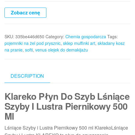
Zobacz cenę
SKU:
335be446d650
Category:
Chemia gospodarcza
Tags:
pojemniki na żel pod prysznic
,
sklep muffinki art
,
składany kosz
na pranie
,
softi
,
venus olejek do demakijażu
DESCRIPTION
Klareko Płyn Do Szyb Lśniące
Szyby I Lustra Piernikowy 500
Ml
Lśniące Szyby i Lustra Piernikowy 500 ml KlarekoLśniące