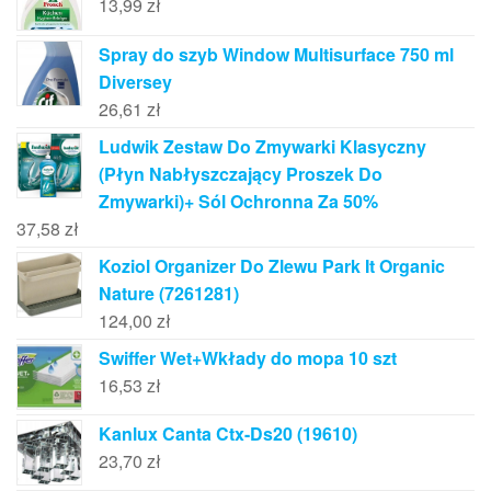
13,99
zł
Spray do szyb Window Multisurface 750 ml
Diversey
26,61
zł
Ludwik Zestaw Do Zmywarki Klasyczny
(Płyn Nabłyszczający Proszek Do
Zmywarki)+ Sól Ochronna Za 50%
37,58
zł
Koziol Organizer Do Zlewu Park It Organic
Nature (7261281)
124,00
zł
Swiffer Wet+Wkłady do mopa 10 szt
16,53
zł
Kanlux Canta Ctx-Ds20 (19610)
23,70
zł