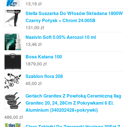
13,19
zł
Stella Suszarka Do Włosów Składana 1800W
Czarny Połysk + Chrom 24.005B
131,00
zł
Nasivin Soft 0.05% Aerozol 10 ml
13,46
zł
Boss Katana 100
1879,00
zł
Szablon flora 208
45,00
zł
Gerlach Granitex Z Powłoką Ceramiczną Ilag
Granitec 20, 24, 28Cm Z Pokrywkami 6 El.
Aluminium (340202428+pokrywki)
486,00
zł
Claro Tabletki Do Zmywarki Hygiene 30Szt Z