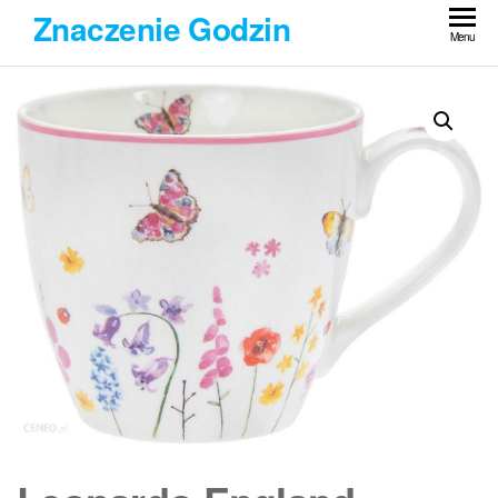
Przejdź
Znaczenie Godzin
do
Menu
treści