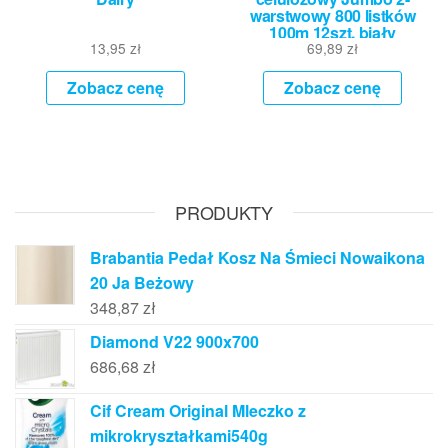
warstwowy 800 listków
100m 12szt. biały
13,95
zł
69,89
zł
Zobacz cenę
Zobacz cenę
PRODUKTY
Brabantia Pedał Kosz Na Śmieci Nowaikona
20 Ja Beżowy
348,87
zł
Diamond V22 900x700
686,68
zł
Cif Cream Original Mleczko z
mikrokryształkami540g