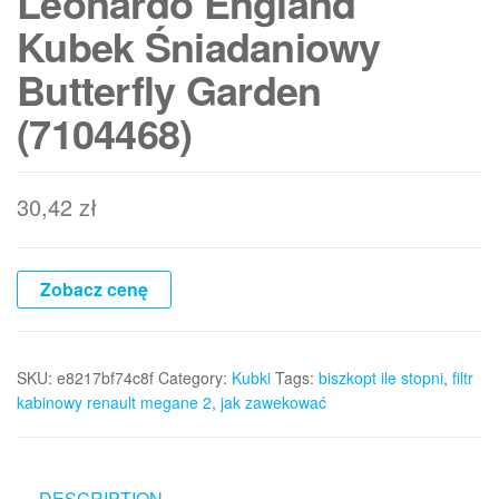
Leonardo England
Kubek Śniadaniowy
Butterfly Garden
(7104468)
30,42
zł
Zobacz cenę
SKU:
e8217bf74c8f
Category:
Kubki
Tags:
biszkopt ile stopni
,
filtr
kabinowy renault megane 2
,
jak zawekować
DESCRIPTION