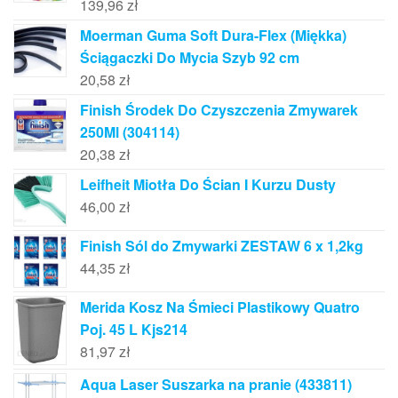
139,96
zł
Moerman Guma Soft Dura-Flex (Miękka)
Ściągaczki Do Mycia Szyb 92 cm
20,58
zł
Finish Środek Do Czyszczenia Zmywarek
250Ml (304114)
20,38
zł
Leifheit Miotła Do Ścian I Kurzu Dusty
46,00
zł
Finish Sól do Zmywarki ZESTAW 6 x 1,2kg
44,35
zł
Merida Kosz Na Śmieci Plastikowy Quatro
Poj. 45 L Kjs214
81,97
zł
Aqua Laser Suszarka na pranie (433811)