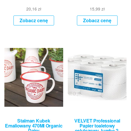
20,16
zł
15,99
zł
Zobacz cenę
Zobacz cenę
Stalman Kubek
VELVET Professional
Emaliowany 470Ml Organic
Papier toaletowy
Dairy
celulozowy Jumbo 2-