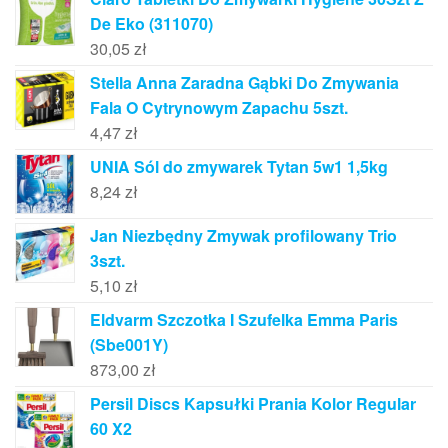
De Eko (311070)
30,05
zł
Stella Anna Zaradna Gąbki Do Zmywania
Fala O Cytrynowym Zapachu 5szt.
4,47
zł
UNIA Sól do zmywarek Tytan 5w1 1,5kg
8,24
zł
Jan Niezbędny Zmywak profilowany Trio
3szt.
5,10
zł
Eldvarm Szczotka I Szufelka Emma Paris
(Sbe001Y)
873,00
zł
Persil Discs Kapsułki Prania Kolor Regular
60 X2