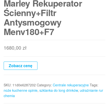
Marley Rekuperator
Ścienny+Filtr
Antysmogowy
Menv180+F7
1680,00
zł
Zobacz cenę
SKU:
11d0e6287202
Category:
Centrale rekuperacyjne
Tags:
noże kuchenne opinie
,
szklanka do long drinków
,
udrażnianie rur
chemia