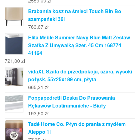
2589,00
zł
Brabantia kosz na śmieci Touch Bin Bo
szampański 36l
763,67
zł
Elita Meble Summer Navy Blue Matt Zestaw
Szafka Z Umywalką Szer. 45 Cm 168774
41164
721,00
zł
vidaXL Szafa do przedpokoju, szara, wysoki
połysk, 55x25x189 cm, płyta
665,21
zł
Foppapedretti Deska Do Prasowania
Rękawów Lostiramaniche - Biały
193,50
zł
Tadé Home Co. Płyn do prania z mydłem
Aleppo 1l
77,30
zł