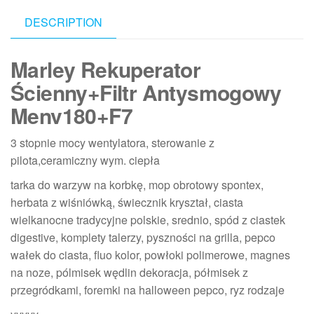
DESCRIPTION
Marley Rekuperator
Ścienny+Filtr Antysmogowy
Menv180+F7
3 stopnie mocy wentylatora, sterowanie z
pilota,ceramiczny wym. ciepła
tarka do warzyw na korbkę, mop obrotowy spontex,
herbata z wiśniówką, świecznik kryształ, ciasta
wielkanocne tradycyjne polskie, srednio, spód z ciastek
digestive, komplety talerzy, pyszności na grilla, pepco
wałek do ciasta, fluo kolor, powłoki polimerowe, magnes
na noze, pólmisek wędlin dekoracja, półmisek z
przegródkami, foremki na halloween pepco, ryz rodzaje