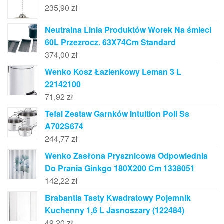
235,90
zł
Neutralna Linia Produktów Worek Na śmieci
60L Przezrocz. 63X74Cm Standard
374,00
zł
Wenko Kosz Łazienkowy Leman 3 L
22142100
71,92
zł
Tefal Zestaw Garnków Intuition Poli Ss
A702S674
244,77
zł
Wenko Zasłona Prysznicowa Odpowiednia
Do Prania Ginkgo 180X200 Cm 1338051
142,22
zł
Brabantia Tasty Kwadratowy Pojemnik
Kuchenny 1,6 L Jasnoszary (122484)
49,20
zł