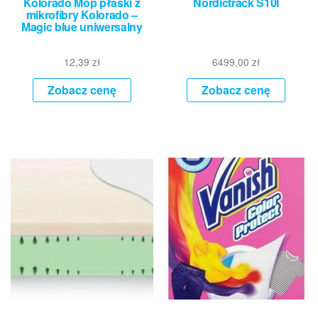
Kolorado Mop płaski z
Nordictrack S10I
mikrofibry Kolorado –
Magic blue uniwersalny
12,39
zł
6499,00
zł
Zobacz cenę
Zobacz cenę