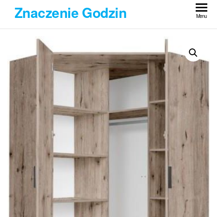
Przejdź
Znaczenie Godzin
do
Menu
treści