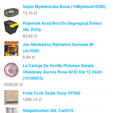
Sepio Mydelniczka Bona (10Mydmod103Bl)
13,74
zł
Pojemnik Kosz Box Do Segregacji Śmieci
58L Żółty
62,62
zł
Jan Niezbędny Rękawice Gumowe M
(Jn1030)
6,94
zł
La Cartuja De Sevilla Pickman Serwis
Obiadowy Aurora Rosa 42 El Dla 12 Osób
(10100015)
3359,00
zł
Forte Forte Szafa Yoop YPS83
1295,10
zł
Simplehuman 30L Cw2015