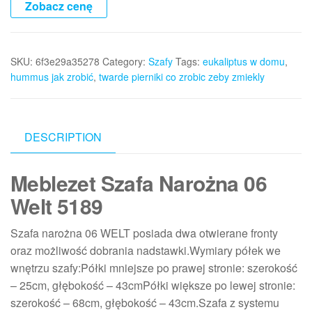
Zobacz cenę
SKU:
6f3e29a35278
Category:
Szafy
Tags:
eukaliptus w domu
,
hummus jak zrobić
,
twarde pierniki co zrobic zeby zmiekly
DESCRIPTION
Meblezet Szafa Narożna 06
Welt 5189
Szafa narożna 06 WELT posiada dwa otwierane fronty
oraz możliwość dobrania nadstawki.Wymiary półek we
wnętrzu szafy:Półki mniejsze po prawej stronie: szerokość
– 25cm, głębokość – 43cmPółki większe po lewej stronie:
szerokość – 68cm, głębokość – 43cm.Szafa z systemu