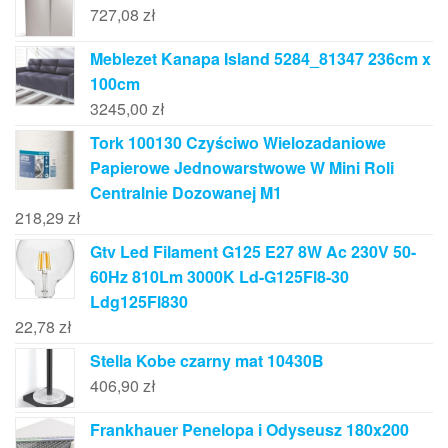
727,08
zł
Meblezet Kanapa Island 5284_81347 236cm x
100cm
3245,00
zł
Tork 100130 Czyściwo Wielozadaniowe
Papierowe Jednowarstwowe W Mini Roli
Centralnie Dozowanej M1
218,29
zł
Gtv Led Filament G125 E27 8W Ac 230V 50-
60Hz 810Lm 3000K Ld-G125Fl8-30
Ldg125Fl830
22,78
zł
Stella Kobe czarny mat 10430B
406,90
zł
Frankhauer Penelopa i Odyseusz 180x200