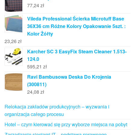
77,24
zł
Vileda Professional Ścierka Microtuff Base
36X36 cm Różne Kolory Opakowanie 5szt. :
Kolor Żółty
23,26
zł
Karcher SC 3 EasyFix Steam Cleaner 1.513-
124.0
595,21
zł
Ravi Bambusowa Deska Do Krojenia
(300811)
24,08
zł
Relokacja zakładów produkcyjnych – wyzwania i
organizacja całego procesu
Hotel – czym kierować się przy wyborze miejsca na pobyt
Zarządzanie sieciami IT – podstawa sprawnego