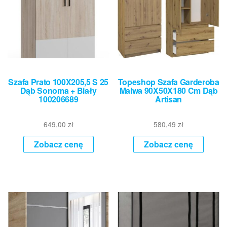
Szafa Prato 100X205,5 S 25
Topeshop Szafa Garderoba
Dąb Sonoma + Biały
Malwa 90X50X180 Cm Dąb
100206689
Artisan
649,00
zł
580,49
zł
Zobacz cenę
Zobacz cenę