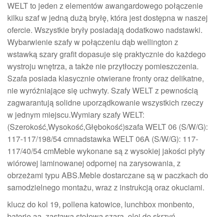
WELT to jeden z elementów awangardowego połączenie
kilku szaf w jedną dużą bryłę, która jest dostępna w naszej
ofercie. Wszystkie bryły posiadają dodatkowo nadstawki.
Wybarwienie szafy w połączeniu dąb wellington z
wstawką szary grafit dopasuje się praktycznie do każdego
wystroju wnętrza, a także nie przytłoczy pomieszczenia.
Szafa posiada klasycznie otwierane fronty oraz delikatne,
nie wyróżniające się uchwyty. Szafy WELT z pewnością
zagwarantują solidne uporządkowanie wszystkich rzeczy
w jednym miejscu.Wymiary szafy WELT:
(Szerokość,Wysokość,Głębokość)szafa WELT 06 (S/W/G):
117-117/198/54 cmnadstawka WELT 06A (S/W/G): 117-
117/40/54 cmMeble wykonane są z wysokiej jakości płyty
wiórowej laminowanej odpornej na zarysowania, z
obrzeżami typu ABS.Meble dostarczane są w paczkach do
samodzielnego montażu, wraz z instrukcją oraz okuciami.
klucz do kol 19, pollena katowice, lunchbox monbento,
baterie aa, zastawa stołowa szara, olej do skrzyń