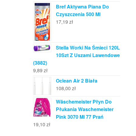
Bref Aktywna Piana Do
Czyszczenia 500 Ml
17,19
zł
Stella Worki Na Śmieci 120L
10Szt Z Uszami Lawendowe
(3882)
9,89
zł
Oclean Air 2 Biała
108,00
zł
Wäschemeister Płyn Do
Płukania Waschemeister
Pink 3070 Ml 77 Prań
19,10
zł