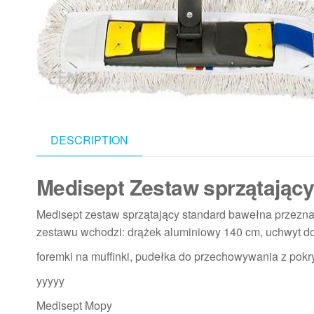
DESCRIPTION
Medisept Zestaw sprzątając
Medisept zestaw sprzątający standard bawełna przezna
zestawu wchodzi: drążek aluminiowy 140 cm, uchwyt
foremki na muffinki, pudełka do przechowywania z pokr
yyyyy
Medisept Mopy