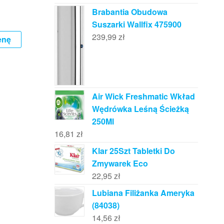
Brabantia Obudowa
Suszarki Wallfix 475900
239,99
zł
enę
Air Wick Freshmatic Wkład
Wędrówka Leśną Ścieżką
250Ml
16,81
zł
Klar 25Szt Tabletki Do
Zmywarek Eco
22,95
zł
Lubiana Filiżanka Ameryka
(84038)
14,56
zł