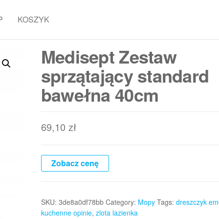
P
KOSZYK
Medisept Zestaw
sprzątający standard
bawełna 40cm
69,10
zł
Zobacz cenę
SKU:
3de8a0df78bb
Category:
Mopy
Tags:
dreszczyk emo
kuchenne opinie
,
zlota lazienka