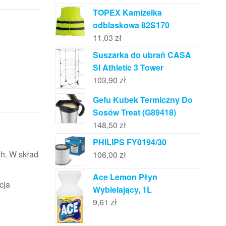
TOPEX Kamizelka
odblaskowa 82S170
11,03
zł
Suszarka do ubrań CASA
SI Athletic 3 Tower
103,90
zł
Gefu Kubek Termiczny Do
Sosów Treat (G89418)
148,50
zł
PHILIPS FY0194/30
ch. W skład
106,00
zł
Ace Lemon Płyn
cja
Wybielający, 1L
9,61
zł