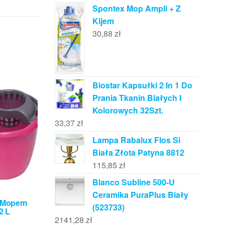
Spontex Mop Ampli + Z
Kijem
30,88
zł
Biostar Kapsułki 2 In 1 Do
Prania Tkanin Białych I
Kolorowych 32Szt.
33,37
zł
Lampa Rabalux Flos Si
Biała Złota Patyna 8812
115,85
zł
Blanco Subline 500-U
Ceramika PuraPlus Biały
Z Mopem
(523733)
2 L
2141,28
zł