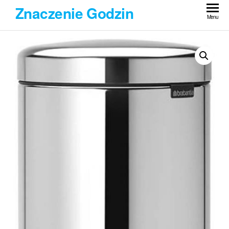
Przejdź
Znaczenie Godzin
do
Menu
treści