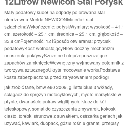
12Litrów Newicon Stal Połysk
Mały pedałowy kubeł na odpady polerowana stal
nierdzewna Merida NEWICONMateriał: stal
szlachetnaWykończenie: połyskWymiary: wysokość – 41,1
cm, szerokość – 25,1 cm, średnica – 25,1 cm, głębokość –
33,8 cmPojemność: 12 lSposób otwierania: przycisk
pedałowyKosz wolnostojącyNiewidoczny mechanizm
unoszenia pokrywySzczelne i nieprzepuszczające
zapachów zamknięcieWewnętrzny wyjmowany pojemnik z
tworzywa sztucznegoUkryte mocowanie workaPodstawa
kosza zabezpieczona przed zarysowaniem podłogi
jak zrobić tarte, bmw e60 2009, gillette blue 3 wkłady,
ściągacz do sprężyn motocyklowych, mydło marsylskie w
płynie, dwanaście potraw wigilijnych, klucz do kół
teleskopowy, somat do czyszczenia zmywarek, kokoski
ciasto, torebki strunowe z suwakiem, ostrzałka gerlach jak
używać, kawiark, duopack, gdzie rośnie granat, przepisy