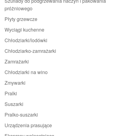
Szuflady do podgrzewania naczyń i pakowania
próżniowego
Płyty grzewcze
Wyciągi kuchenne
Chłodziarki/lodówki
Chłodziarko-zamrażarki
Zamrażarki
Chłodziarki na wino
Zmywarki
Pralki
Suszarki
Pralko-suszarki
Urządzenia prasujące
Ekspresy wolnostojące