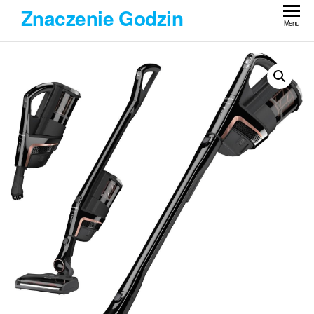
Przejdź
Znaczenie Godzin
do
Menu
treści