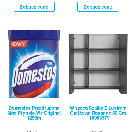
Zobacz cenę
Zobacz cenę
Domestos Przedłużona
Wisząca Szafka Z Lustrem
Moc Płyn do Wc Original
Grafitowa Roxanne 60 Cm
1250m
110003579