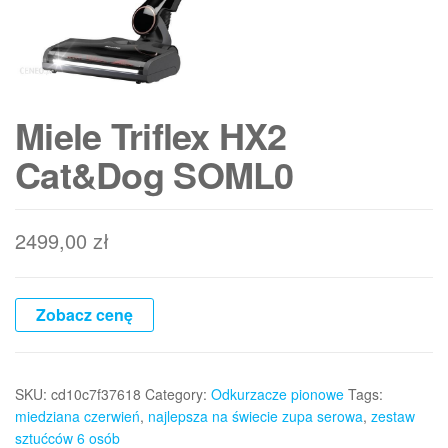
Miele Triflex HX2
Cat&Dog SOML0
2499,00
zł
Zobacz cenę
SKU:
cd10c7f37618
Category:
Odkurzacze pionowe
Tags:
miedziana czerwień
,
najlepsza na świecie zupa serowa
,
zestaw
sztućców 6 osób