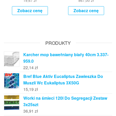
19,67
zł
867,00
zł
Zobacz cenę
Zobacz cenę
PRODUKTY
Karcher mop bawełniany biały 40cm 3.337-
959.0
22,14
zł
Bref Blue Aktiv Eucaliptus Zawieszka Do
Muszli Wc Eukaliptus 3X50G
15,19
zł
Worki na śmieci 120l Do Segregacji Zestaw
3x25szt
36,91
zł