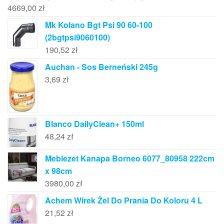
4669,00
zł
Mk Kolano Bgt Psi 90 60-100
(2bgtpsi9060100)
190,52
zł
Auchan - Sos Berneński 245g
3,69
zł
Blanco DailyClean+ 150ml
48,24
zł
Meblezet Kanapa Borneo 6077_80958 222cm
x 98cm
3980,00
zł
Achem Wirek Żel Do Prania Do Koloru 4 L
21,52
zł