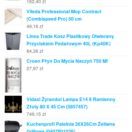
162,40
zł
Vileda Professional Mop Contract
(Combispeed Pro) 50 cm
49,16
zł
Linea Trade Kosz Plastikowy Otwierany
Przyciskiem Pedałowym 40L (Kp40K)
84,36
zł
Croen Płyn Do Mycia Naczyń 750 Ml
27,97
zł
Vidaxl Żyrandol Lampa E14 8 Ramienny
Złoty 80 X 45 Cm (5857457)
749,15
zł
Kuchenprofi Patelnia 26X26Cm Żeliwna
Grillowa (0407801026)