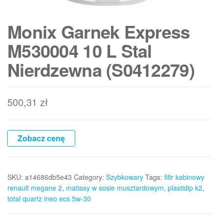
Monix Garnek Express
M530004 10 L Stal
Nierdzewna (S0412279)
500,31
zł
Zobacz cenę
SKU:
a14686db5e43
Category:
Szybkowary
Tags:
filtr kabinowy
renault megane 2
,
matiasy w sosie musztardowym
,
plastidip k2
,
total quartz ineo ecs 5w-30