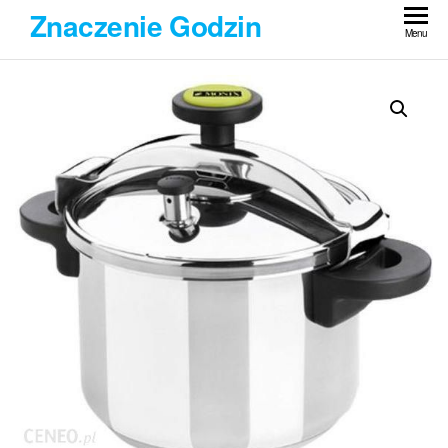
Przejdź
Znaczenie Godzin
do
Menu
treści