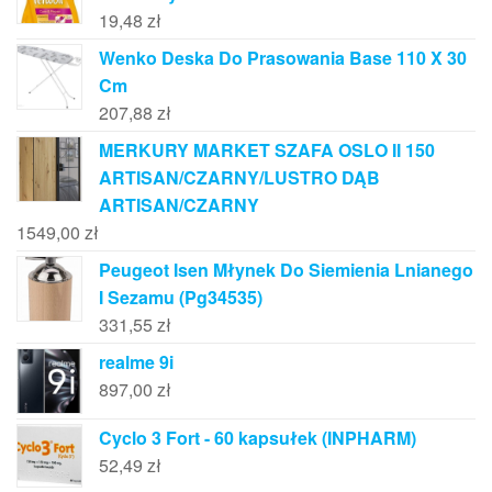
19,48
zł
Wenko Deska Do Prasowania Base 110 X 30
Cm
207,88
zł
MERKURY MARKET SZAFA OSLO II 150
ARTISAN/CZARNY/LUSTRO DĄB
ARTISAN/CZARNY
1549,00
zł
Peugeot Isen Młynek Do Siemienia Lnianego
I Sezamu (Pg34535)
331,55
zł
realme 9i
897,00
zł
Cyclo 3 Fort - 60 kapsułek (INPHARM)
52,49
zł