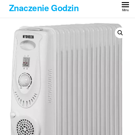
Przejdź
Znaczenie Godzin
do
Menu
treści