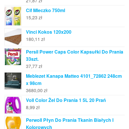
21,87
zł
Cif Mleczko 750ml
15,23
zł
Vinci Kokos 120x200
180,11
zł
Persil Power Caps Color Kapsułki Do Prania
33szt.
37,77
zł
Meblezet Kanapa Matteo 4101_72862 248cm
x 98cm
3680,00
zł
Voll Color Żel Do Prania 1 5L 20 Prań
8,99
zł
Perwoll Płyn Do Prania Tkanin Białych I
Kolorowych