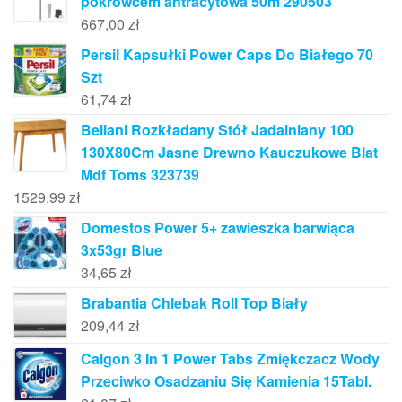
pokrowcem antracytowa 50m 290503
667,00
zł
Persil Kapsułki Power Caps Do Białego 70
Szt
61,74
zł
Beliani Rozkładany Stół Jadalniany 100
130X80Cm Jasne Drewno Kauczukowe Blat
Mdf Toms 323739
1529,99
zł
Domestos Power 5+ zawieszka barwiąca
3x53gr Blue
34,65
zł
Brabantia Chlebak Roll Top Biały
209,44
zł
Calgon 3 In 1 Power Tabs Zmiękczacz Wody
Przeciwko Osadzaniu Się Kamienia 15Tabl.