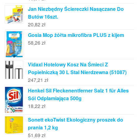
Jan Niezbędny Ściereczki Nasączane Do
Butów 16szt.
20,82
zł
Gosia Mop żółta mikrofibra PLUS z kijem
58,26
zł
Vidaxl Hotelowy Kosz Na Śmieci Z
Popielniczką 30 L Stal Nierdzewna (51087)
247,21
zł
Henkel Sil Fleckenentferner Salz 1 für Alles
Sól Odplamiająca 500g
18,22
zł
Sonett ekoTwist Ekologiczny proszek do
prania 1,2 kg
51,69
zł