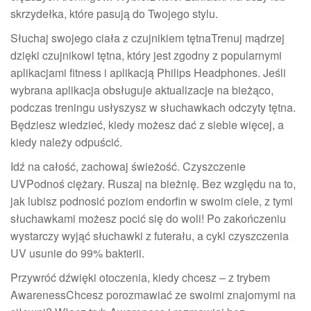
skrzydełka, które pasują do Twojego stylu.
Słuchaj swojego ciała z czujnikiem tętnaTrenuj mądrzej
dzięki czujnikowi tętna, który jest zgodny z popularnymi
aplikacjami fitness i aplikacją Philips Headphones. Jeśli
wybrana aplikacja obsługuje aktualizacje na bieżąco,
podczas treningu usłyszysz w słuchawkach odczyty tętna.
Będziesz wiedzieć, kiedy możesz dać z siebie więcej, a
kiedy należy odpuścić.
Idź na całość, zachowaj świeżość. Czyszczenie
UVPodnoś ciężary. Ruszaj na bieżnię. Bez względu na to,
jak lubisz podnosić poziom endorfin w swoim ciele, z tymi
słuchawkami możesz pocić się do woli! Po zakończeniu
wystarczy wyjąć słuchawki z futerału, a cykl czyszczenia
UV usunie do 99% bakterii.
Przywróć dźwięki otoczenia, kiedy chcesz – z trybem
AwarenessChcesz porozmawiać ze swoimi znajomymi na