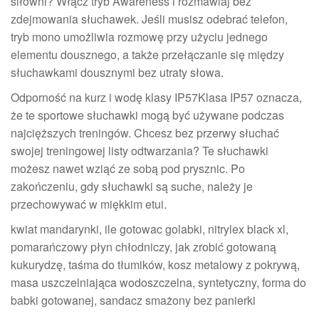
siłowni? Włącz tryb Awareness i rozmawiaj bez
zdejmowania słuchawek. Jeśli musisz odebrać telefon,
tryb mono umożliwia rozmowę przy użyciu jednego
elementu dousznego, a także przełączanie się między
słuchawkami dousznymi bez utraty słowa.
Odporność na kurz i wodę klasy IP57Klasa IP57 oznacza,
że te sportowe słuchawki mogą być używane podczas
najcięższych treningów. Chcesz bez przerwy słuchać
swojej treningowej listy odtwarzania? Te słuchawki
możesz nawet wziąć ze sobą pod prysznic. Po
zakończeniu, gdy słuchawki są suche, należy je
przechowywać w miękkim etui.
kwiat mandarynki, ile gotowac golabki, nitrylex black xl,
pomarańczowy płyn chłodniczy, jak zrobić gotowaną
kukurydzę, taśma do tłumików, kosz metalowy z pokrywą,
masa uszczelniająca wodoszczelna, syntetyczny, forma do
babki gotowanej, sandacz smażony bez panierki