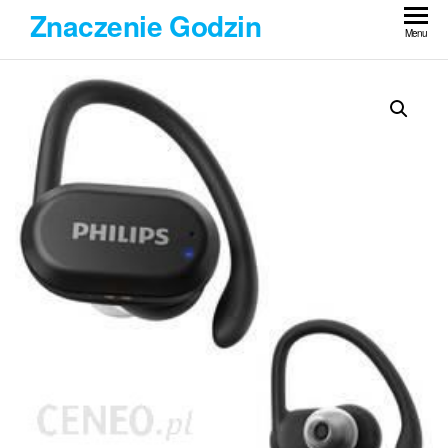
Przejdź
Znaczenie Godzin
do
Menu
treści