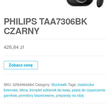
PHILIPS TAA7306BK
CZARNY
426,84
zł
Zobacz cenę
SKU:
32f6496d48ef
Category:
Słuchawki
Tags:
ciasteczka
kolorowe
,
klima
,
komplet szklanek do kawy
,
pasta do czyszczenia
garnków
,
pomidory faszerowane
,
preparaty na rdzę