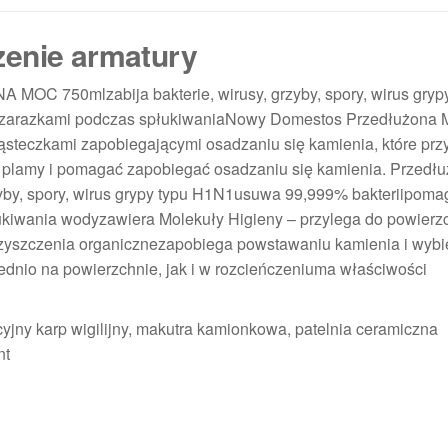
zenie armatury
0mlzabija bakterie, wirusy, grzyby, spory, wirus grypy
 zarazkami podczas spłukiwaniaNowy Domestos Przedłużona 
steczkami zapobiegającymi osadzaniu się kamienia, które prz
ać plamy i pomagać zapobiegać osadzaniu się kamienia. Przedł
zyby, spory, wirus grypy typu H1N1usuwa 99,999% bakteriipoma
ukiwania wodyzawiera Molekuły Higieny – przylega do powierzc
czyszczenia organicznezapobiega powstawaniu kamienia i wybie
dnio na powierzchnie, jak i w rozcieńczeniuma właściwości
cyjny karp wigilijny, makutra kamionkowa, patelnia ceramiczna
nt