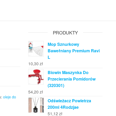
PRODUKTY
Mop Sznurkowy
Bawełniany Premium Ravi
L
10,30
zł
Biowin Maszynka Do
Przecierania Pomidorów
(320301)
54,20
zł
s:
oleje do
Odświeżacz Powietrza
200ml 4Rodzjae
51,12
zł