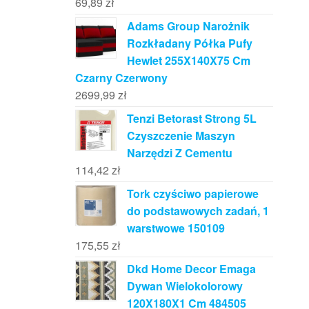
69,89
zł
Adams Group Narożnik
Rozkładany Półka Pufy
Hewlet 255X140X75 Cm
Czarny Czerwony
2699,99
zł
Tenzi Betorast Strong 5L
Czyszczenie Maszyn
Narzędzi Z Cementu
114,42
zł
Tork czyściwo papierowe
do podstawowych zadań, 1
warstwowe 150109
175,55
zł
Dkd Home Decor Emaga
Dywan Wielokolorowy
120X180X1 Cm 484505