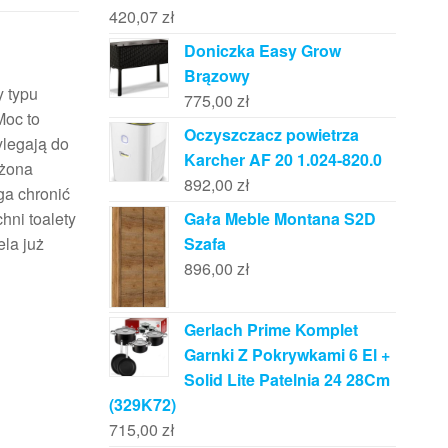
420,07
zł
Doniczka Easy Grow
Brązowy
 typu
775,00
zł
Moc to
Oczyszczacz powietrza
ylegają do
Karcher AF 20 1.024-820.0
użona
892,00
zł
ga chronić
hni toalety
Gała Meble Montana S2D
la już
Szafa
896,00
zł
Gerlach Prime Komplet
Garnki Z Pokrywkami 6 El +
Solid Lite Patelnia 24 28Cm
(329K72)
715,00
zł