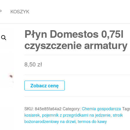
P
KOSZYK
Płyn Domestos 0,75l
czyszczenie armatury
8,50
zł
Zobacz cenę
SKU:
845e85fa64a2
Category:
Chemia gospodarcza
Tag
kosiarek
,
pojemnik z przegródkami na jedzenie
,
stroik
bożonarodzeniowy na drzwi
,
termos do kawy