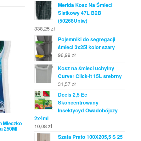
Merida Kosz Na Śmieci
Siatkowy 47L B2B
(50268Uniw)
338,25
zł
Pojemniki do segregacji
śmieci 3x25l kolor szary
96,99
zł
Kosz na śmieci uchylny
Curver Click-It 15L srebrny
31,57
zł
Decis 2,5 Ec
Skoncentrowany
Insektycyd Owadobójczy
2x4ml
m Mleczko
10,08
zł
a 250Ml
Szafa Prato 100X205,5 S 25