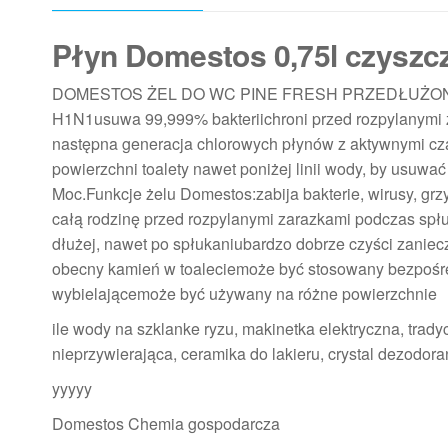
Płyn Domestos 0,75l czyszc
DOMESTOS ŻEL DO WC PINE FRESH PRZEDŁUŻONA MOC 75
H1N1usuwa 99,999% bakteriichroni przed rozpylanymi
następna generacja chlorowych płynów z aktywnymi czą
powierzchni toalety nawet poniżej linii wody, by usuw
Moc.Funkcje żelu Domestos:zabija bakterie, wirusy, gr
całą rodzinę przed rozpylanymi zarazkami podczas spł
dłużej, nawet po spłukaniubardzo dobrze czyści zanie
obecny kamień w toaleciemoże być stosowany bezpośre
wybielającemoże być używany na różne powierzchnie
ile wody na szklanke ryzu, makinetka elektryczna, trady
nieprzywierająca, ceramika do lakieru, crystal dezodora
yyyyy
Domestos Chemia gospodarcza