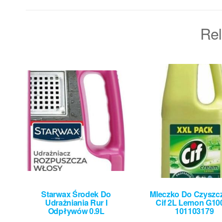
Rel
Starwax Środek Do
Mleczko Do Czyszc
Udrażniania Rur I
Cif 2L Lemon G10
Odpływów 0.9L
101103179