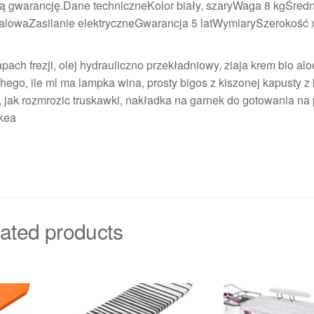
ią gwarancję.Dane techniczneKolor biały, szaryWaga 8 kgŚredni
alowaZasilanie elektryczneGwarancja 5 latWymiarySzerokość 
ach frezji, olej hydrauliczno przekładniowy, ziaja krem bio alo
uchego, ile ml ma lampka wina, prosty bigos z kiszonej kapusty z
 jak rozmrozic truskawki, nakładka na garnek do gotowania na 
ikea
ated products