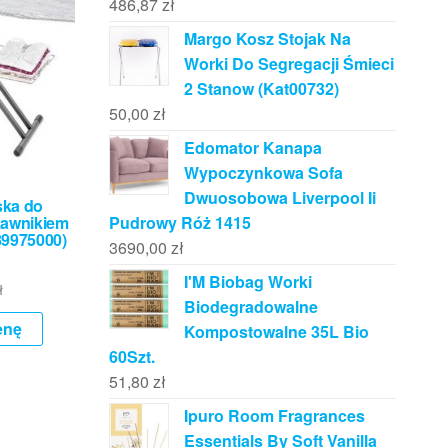
486,87
zł
Margo Kosz Stojak Na
Worki Do Segregacji Śmieci
2 Stanow (Kat00732)
50,00
zł
Edomator Kanapa
Wypoczynkowa Sofa
Dwuosobowa Liverpool Ii
ka do
kawnikiem
Pudrowy Róż 1415
9975000)
3690,00
zł
I'M Biobag Worki
ł
Biodegradowalne
enę
Kompostowalne 35L Bio
60Szt.
51,80
zł
Ipuro Room Fragrances
Essentials By Soft Vanilla