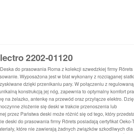
lectro 2202-01120
eska do prasowania Roma z kolekcji szwedzkiej firmy Rörets 
asowanie. Wyposażona jest w blat wykonany z rozciąganej siatk
uzyskiwane dzięki przenikaniu pary. W połączeniu z regulowan
nikalną konstrukcją jej nóg, zapewnia to optymalny komfort pr
na żelazko, antenkę na przewód oraz przyłącze elektro. Dzię
moczynne złożenie się deski w trakcie przenoszenia lub
 przez Państwa deski może różnić się od tego, który przedsta
e deski do prasowania firmy Rörets posiadają certyfikat Oeko-T
teriały, które nie zawierają żadnych związków szkodliwych dla