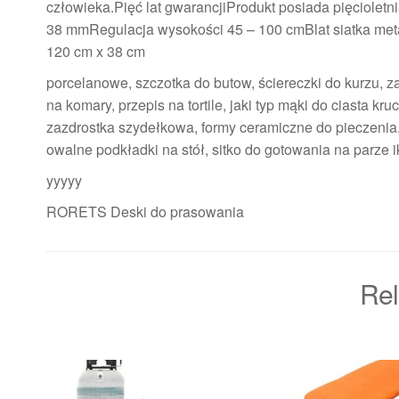
człowieka.Pięć lat gwarancjiProdukt posiada pięcioletn
38 mmRegulacja wysokości 45 – 100 cmBlat siatka met
120 cm x 38 cm
porcelanowe, szczotka do butow, ściereczki do kurzu, zap
na komary, przepis na tortile, jaki typ mąki do ciasta kr
zazdrostka szydełkowa, formy ceramiczne do pieczenia,
owalne podkładki na stół, sitko do gotowania na parze 
yyyyy
RORETS Deski do prasowania
Rel