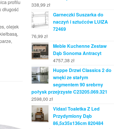
ca profilu
338,99
zł
x długość
Garneczki Suszarka do
naczyń i sztućców LUIZA
es, olejek
72469
 kiełbasą,
76,99
zł
parze,
Meble Kuchenne Zestaw
Dąb Sonoma Antracyt
4757,38
zł
Huppe Drzwi Classics 2 do
wnęki ze stałym
segmentem 90 srebrny
połysk przejrzyste C23205.069.321
2598,00
zł
Vidaxl Toaletka Z Led
Przydymiony Dąb
86,5x35x136cm 820484