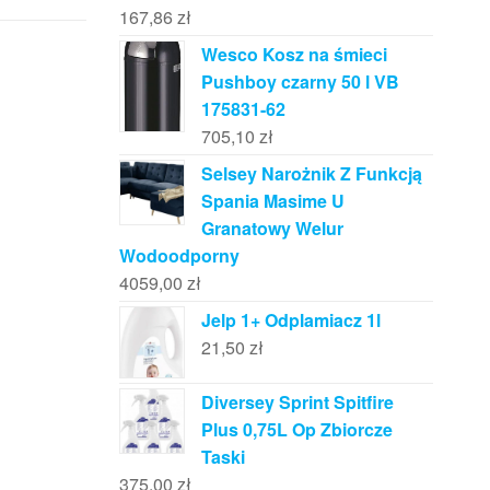
167,86
zł
Wesco Kosz na śmieci
Pushboy czarny 50 l VB
175831-62
705,10
zł
Selsey Narożnik Z Funkcją
Spania Masime U
Granatowy Welur
Wodoodporny
4059,00
zł
Jelp 1+ Odplamiacz 1l
21,50
zł
Diversey Sprint Spitfire
Plus 0,75L Op Zbiorcze
Taski
375,00
zł