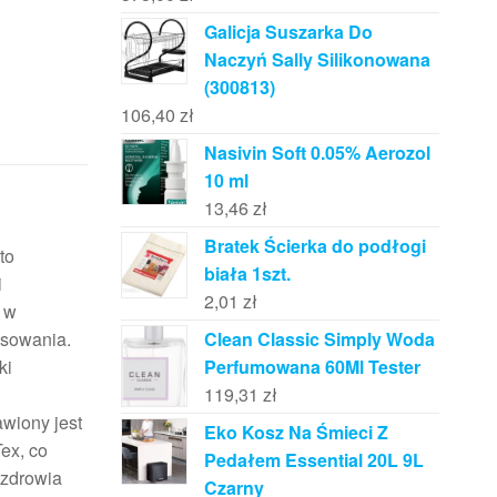
Galicja Suszarka Do
Naczyń Sally Silikonowana
(300813)
106,40
zł
Nasivin Soft 0.05% Aerozol
10 ml
13,46
zł
Bratek Ścierka do podłogi
to
biała 1szt.
i
2,01
zł
ą w
asowania.
Clean Classic Simply Woda
ki
Perfumowana 60Ml Tester
119,31
zł
wiony jest
Eko Kosz Na Śmieci Z
ex, co
Pedałem Essential 20L 9L
 zdrowia
Czarny