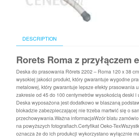
DESCRIPTION
Rorets Roma z przyłączem e
Deska do prasowania Rörets 2202 – Roma 120 x 38 cmD
wysokiej jakości produkt, który gwarantuje wygodne pr
metalowej, który gwarantuje lepsze efekty prasowania 
zakresie od 45 do 100 centymetrów wysokością deski i u
Deska wyposażona jest dodatkowo w blaszaną podstawę 
blokadzie zabezpieczającej nie trzeba martwić się o sa
przechowywania.Ważna informacjaWzór blatu zamówionej
na powyższych fotografiach.Certyfikat Oeko-TexWszystki
oznacza że do ich produkcji wykorzystano wyłącznie ma