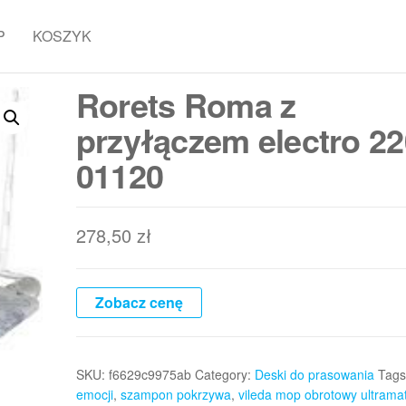
P
KOSZYK
Rorets Roma z
przyłączem electro 22
01120
278,50
zł
Zobacz cenę
SKU:
f6629c9975ab
Category:
Deski do prasowania
Tags
emocji
,
szampon pokrzywa
,
vileda mop obrotowy ultramat