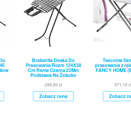
 Do
Brabantia Deska Do
Tescoma Des
45
Prasowania Rozm 124X38
prasowania z rę
Glow
Cm Rama Czarna 22Mm
FANCY HOME (8
Podstawa Na Żelazko
299,20
zł
571,12
z
Zobacz cenę
Zobacz c