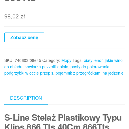
98,02
zł
Zobacz cenę
SKU:
740603f08e45
Category:
Mopy
Tags:
biały lenor
,
jakie wino
do obiadu
,
kawiarka pezzetti opinie
,
pasty do polerowania
,
podgrzybki w occie przepis
,
pojemnik z przegródkami na jedzenie
DESCRIPTION
S-Line Stelaż Plastikowy Typu
Klips 866 Tts 40Cm 866Tts