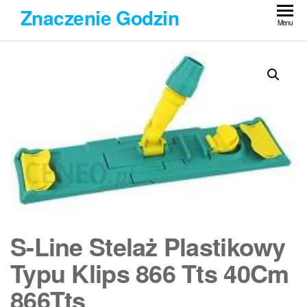
Przejdź
Znaczenie Godzin
do
Menu
treści
S-Line Stelaż Plastikowy
Typu Klips 866 Tts 40Cm
866Tts