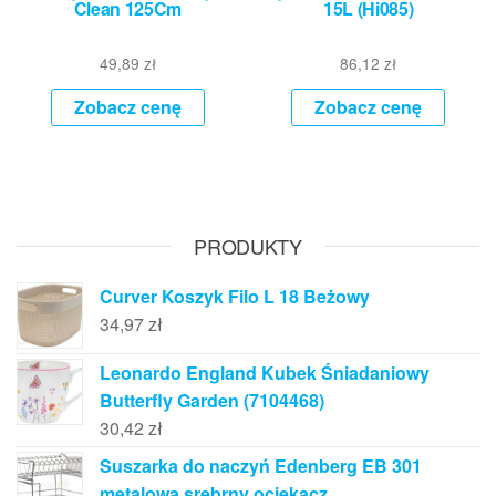
Clean 125Cm
15L (Hi085)
49,89
zł
86,12
zł
Zobacz cenę
Zobacz cenę
PRODUKTY
Curver Koszyk Filo L 18 Beżowy
34,97
zł
Leonardo England Kubek Śniadaniowy
Butterfly Garden (7104468)
30,42
zł
Suszarka do naczyń Edenberg EB 301
metalowa srebrny ociekacz