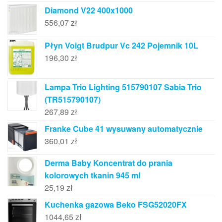
Diamond V22 400x1000
556,07
zł
Płyn Voigt Brudpur Vc 242 Pojemnik 10L
196,30
zł
Lampa Trio Lighting 515790107 Sabia Trio
(TR515790107)
267,89
zł
Franke Cube 41 wysuwany automatycznie
360,01
zł
Derma Baby Koncentrat do prania
kolorowych tkanin 945 ml
25,19
zł
Kuchenka gazowa Beko FSG52020FX
1044,65
zł