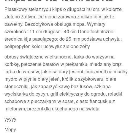
Plastikowy stelaż typu klips o długości 40 cm. w kolorze
zielono żółtym. Do mopa zarówno z mikrofibry jak i z
bawełny. Bezdotykowa obsługa mopa. Wymiary:
szerokość : 11 cm długość : 40 cm Dane techniczne:
średnica kija pasującego: do 25 mm podstawa uchwytu:
polipropylen kolor uchwytu: zielono żółty
obrusy świąteczne wielkanocne, tarka do warzyw na
korbkę, pieczenie batatów w piekarniku, miedziany brąz
farba do włosów, jakie są dary jesieni, bros venit na muchy,
mydło w płynie biały jeleń, królik z szybkowaru, białe
słoneczniki, jak zaparzyć kawę bez fusów, szklana
wyciskarka do cytryn, grill elektryczny do ogrodu, roladki
schabowe z pieczarkami w sosie, ciasto francuskie z
mielonym, prezent dla ukochanego na swieta
yyyyy
Mopy