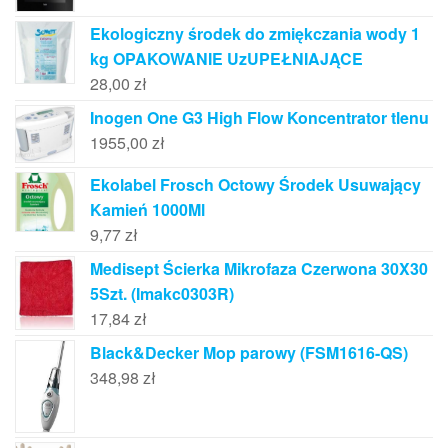
Ekologiczny środek do zmiękczania wody 1
kg OPAKOWANIE UzUPEŁNIAJĄCE
28,00
zł
Inogen One G3 High Flow Koncentrator tlenu
1955,00
zł
Ekolabel Frosch Octowy Środek Usuwający
Kamień 1000Ml
9,77
zł
Medisept Ścierka Mikrofaza Czerwona 30X30
5Szt. (Imakc0303R)
17,84
zł
Black&Decker Mop parowy (FSM1616-QS)
348,98
zł