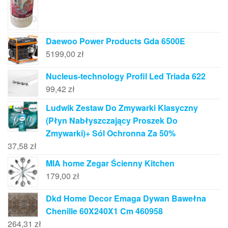
Daewoo Power Products Gda 6500E
5199,00
zł
Nucleus-technology Profil Led Triada 622
99,42
zł
Ludwik Zestaw Do Zmywarki Klasyczny
(Płyn Nabłyszczający Proszek Do
Zmywarki)+ Sól Ochronna Za 50%
37,58
zł
MIA home Zegar Ścienny Kitchen
179,00
zł
Dkd Home Decor Emaga Dywan Bawełna
Chenille 60X240X1 Cm 460958
264,31
zł