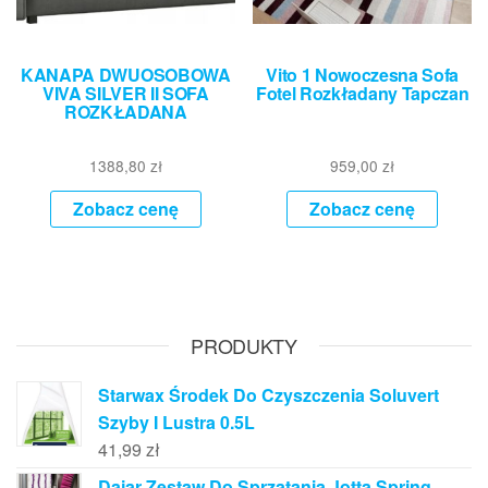
KANAPA DWUOSOBOWA
Vito 1 Nowoczesna Sofa
VIVA SILVER II SOFA
Fotel Rozkładany Tapczan
ROZKŁADANA
1388,80
zł
959,00
zł
Zobacz cenę
Zobacz cenę
PRODUKTY
Starwax Środek Do Czyszczenia Soluvert
Szyby I Lustra 0.5L
41,99
zł
Dajar Zestaw Do Sprzątania Jotta Spring