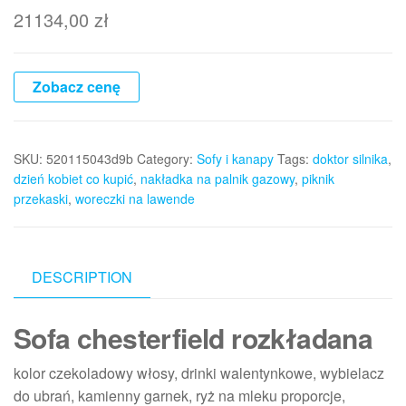
21134,00
zł
Zobacz cenę
SKU:
520115043d9b
Category:
Sofy i kanapy
Tags:
doktor silnika
,
dzień kobiet co kupić
,
nakładka na palnik gazowy
,
piknik
przekaski
,
woreczki na lawende
DESCRIPTION
Sofa chesterfield rozkładana
kolor czekoladowy włosy, drinki walentynkowe, wybielacz
do ubrań, kamienny garnek, ryż na mleku proporcje,