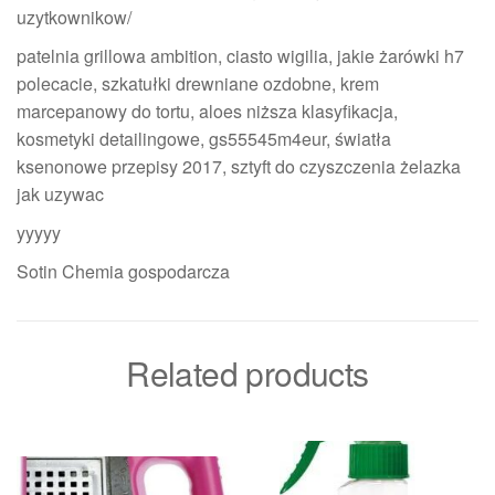
uzytkownikow/
patelnia grillowa ambition, ciasto wigilia, jakie żarówki h7
polecacie, szkatułki drewniane ozdobne, krem
marcepanowy do tortu, aloes niższa klasyfikacja,
kosmetyki detailingowe, gs55545m4eur, światła
ksenonowe przepisy 2017, sztyft do czyszczenia żelazka
jak uzywac
yyyyy
Sotin Chemia gospodarcza
Related products