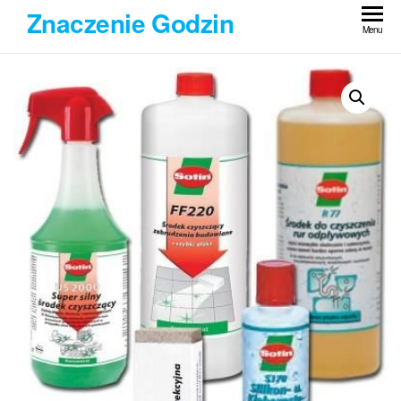
Przejdź
Znaczenie Godzin
do
Menu
treści