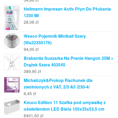
Heitmann Impresan Activ Płyn Do Płukania
1250 Ml
28,08
zł
Wesco Pojemnik Miniball Szary
(Ws22350176)
94,00
zł
Brabantia Suszarka Na Pranie Hangon 25M +
Drążek Szara 403545
389,90
zł
Michalczyk&Prokop Rachunek dla
zwolnionych z VAT, 2/3 A5 /230-4/
6,45
zł
Keuco Edition 11 Szafka pod umywalkę z
oświetleniem LED Biała 105x35x53,5 cm
8401,50
zł