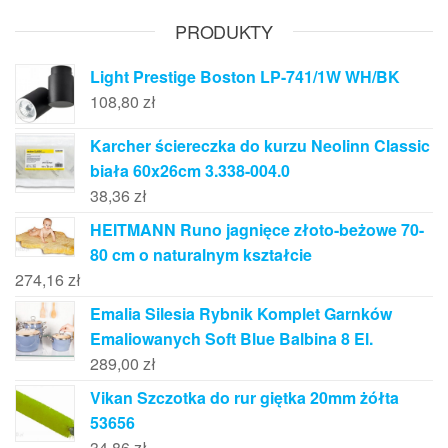
PRODUKTY
Light Prestige Boston LP-741/1W WH/BK
108,80
zł
Karcher ściereczka do kurzu Neolinn Classic
biała 60x26cm 3.338-004.0
38,36
zł
HEITMANN Runo jagnięce złoto-beżowe 70-
80 cm o naturalnym kształcie
274,16
zł
Emalia Silesia Rybnik Komplet Garnków
Emaliowanych Soft Blue Balbina 8 El.
289,00
zł
Vikan Szczotka do rur giętka 20mm żółta
53656
34,86
zł