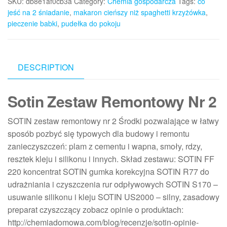
SKU:
db8e1af0cb3a
Category:
Chemia gospodarcza
Tags:
co
jeść na 2 śniadanie
,
makaron cieńszy niż spaghetti krzyżówka
,
pieczenie babki
,
pudełka do pokoju
DESCRIPTION
Sotin Zestaw Remontowy Nr 2
SOTIN zestaw remontowy nr 2 Środki pozwalające w łatwy
sposób pozbyć się typowych dla budowy i remontu
zanieczyszczeń: plam z cementu i wapna, smoły, rdzy,
resztek kleju i silikonu i innych. Skład zestawu: SOTIN FF
220 koncentrat SOTIN gumka korekcyjna SOTIN R77 do
udrażniania i czyszczenia rur odpływowych SOTIN S170 –
usuwanie silikonu i kleju SOTIN US2000 – silny, zasadowy
preparat czyszczący zobacz opinie o produktach:
http://chemiadomowa.com/blog/recenzje/sotin-opinie-