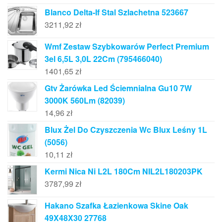
Blanco Delta-If Stal Szlachetna 523667
3211,92
zł
Wmf Zestaw Szybkowarów Perfect Premium
3el 6,5L 3,0L 22Cm (795466040)
1401,65
zł
Gtv Żarówka Led Ściemnialna Gu10 7W
3000K 560Lm (82039)
14,96
zł
Blux Żel Do Czyszczenia Wc Blux Leśny 1L
(5056)
10,11
zł
Kermi Nica Ni L2L 180Cm NIL2L180203PK
3787,99
zł
Hakano Szafka Łazienkowa Skine Oak
49X48X30 27768