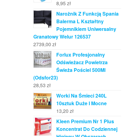
8,95
zł
Narożnik Z Funkcją Spania
Balerma L Kształtny
Pojemnikiem Uniwersalny
Granatowy Welur 126537
2739,00
zł
Forlux Profesjonalny
Odświeżacz Powietrza
Świeża Pościel 500Ml
(Odsfor23)
28,53
zł
Worki Na Śmieci 240L
10sztuk Duże I Mocne
13,20
zł
Kleen Premium Nr 1 Plus
Koncentrat Do Codziennej
Higieny W Obszarach