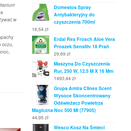
itanium
Domestos Spray
na
Antybakteryjny do
używać w
czyszczenia 700ml
16,54
zł
zapachy
Erdal Rex Frosch Aloe Vera
o oczu,
Proszek Sensitiv 18 Prań
anoc,
29,69
zł
Maszyna Do Czyszczenia
Rur, 250 W, 12.5 M X 16 Mm
1493,44
zł
Grupa Amtra Clinex Scent
Wysoce Skoncentrowany
Odświeżacz Powietrza
Magiczna Noc 500 Ml (77905)
44,95
zł
Wesco Kosz Na Śmieci