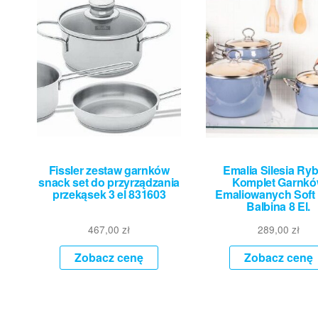
Fissler zestaw garnków
Emalia Silesia Ryb
snack set do przyrządzania
Komplet Garnk
przekąsek 3 el 831603
Emaliowanych Soft
Balbina 8 El.
467,00
zł
289,00
zł
Zobacz cenę
Zobacz cenę