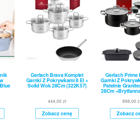
nik
Gerlach Brava Komplet
Gerlach Prime
ów
Garnki Z Pokrywkami 8 El +
Garnki Z Pokrywk
 Blue
Solid Wok 28Cm (322K57)
Patelnie Granite
28Cm +Brytfanna
444,00
zł
898,00
z
Zobacz cenę
Zobacz c