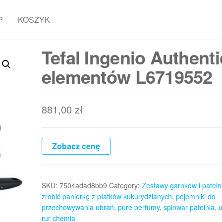
P
KOSZYK
Tefal Ingenio Authenti
elementów L6719552
881,00
zł
Zobacz cenę
SKU:
7504adad8bb9
Category:
Zestawy garnków i pateln
zrobić panierkę z płatków kukurydzianych
,
pojemniki do
przechowywania ubrań
,
pure perfumy
,
spinwar patelnia
,
u
rur chemia