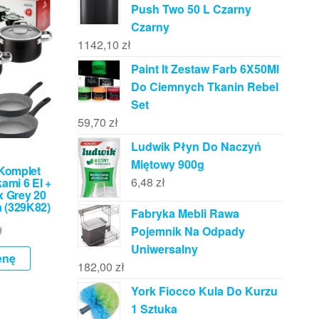
Push Two 50 L Czarny
Czarny
1142,10
zł
Paint It Zestaw Farb 6X50Ml
Do Ciemnych Tkanin Rebel
Set
59,70
zł
Ludwik Płyn Do Naczyń
Miętowy 900g
 Komplet
6,48
zł
ami 6 El +
x Grey 20
 (329K82)
Fabryka Mebli Rawa
ł
Pojemnik Na Odpady
Uniwersalny
enę
182,00
zł
York Fiocco Kula Do Kurzu
1 Sztuka