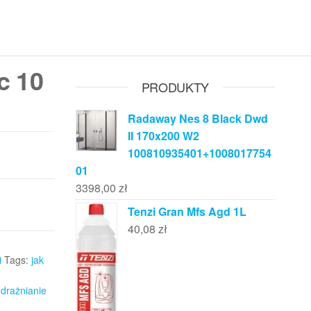
c 10
PRODUKTY
Radaway Nes 8 Black Dwd
II 170x200 W2
100810935401+1008017754
01
3398,00
zł
Tenzi Gran Mfs Agd 1L
40,08
zł
i
Tags:
jak
drażnianie