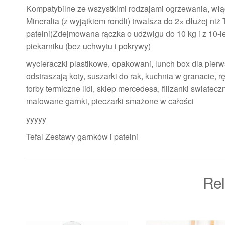
Kompatybilne ze wszystkimi rodzajami ogrzewania, włąc
Mineralia (z wyjątkiem rondli) trwalsza do 2× dłużej ni
patelni)Zdejmowana rączka o udźwigu do 10 kg i z 1
piekarniku (bez uchwytu i pokrywy)
wycieraczki plastikowe, opakowani, lunch box dla pierw
odstraszają koty, suszarki do rak, kuchnia w granacie,
torby termiczne lidl, sklep mercedesa, filizanki swiate
malowane garnki, pieczarki smażone w całości
yyyyy
Tefal Zestawy garnków i patelni
Rel