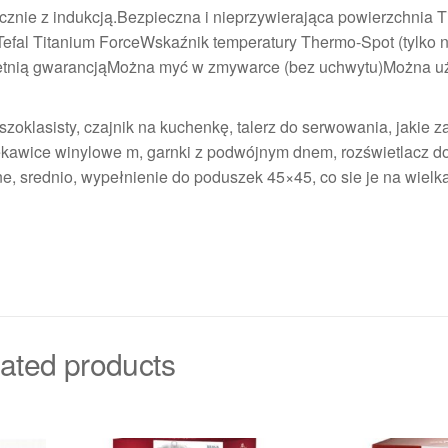
znie z indukcją.Bezpieczna i nieprzywierająca powierzchnia T
ż Tefal Titanium ForceWskaźnik temperatury Thermo-Spot (tylko 
0-letnią gwarancjąMożna myć w zmywarce (bez uchwytu)Można 
szoklasisty, czajnik na kuchenkę, talerz do serwowania, jakie 
 rękawice winylowe m, garnki z podwójnym dnem, rozświetlacz d
czne, srednio, wypełnienie do poduszek 45×45, co sie je na wielk
ated products