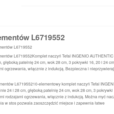
elementów L6719552
ementów L6719552
lementów L6719552Komplet naczyń Tefal INGENIO AUTHENTIC
m, głęboką patelnię 24 cm, wok 28 cm, 3 pokrywki 16, 20 i 24 c
mi ogrzewania, włącznie z indukcją. Bezpieczna i nieprzywiera
ementów L671955210-elementowy komplet naczyń Tefal INGEN
e 24 i 28 cm, głęboką patelnię 24 cm, wok 28 cm, 3 pokrywki 
imi rodzajami ogrzewania, włącznie z indukcją. Można myć nac
ia w stos pozwala zaoszczędzić miejsce i zapewnia łatwe