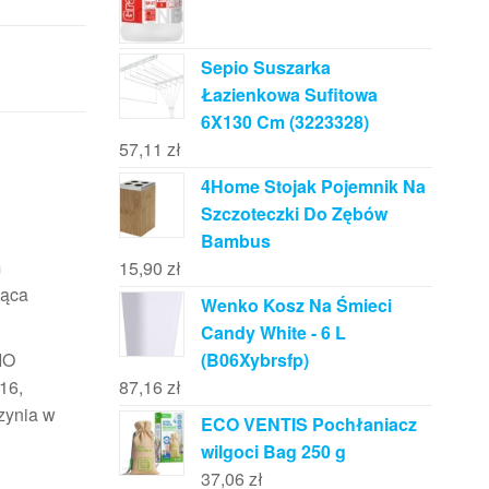
Sepio Suszarka
Łazienkowa Sufitowa
6X130 Cm (3223328)
57,11
zł
4Home Stojak Pojemnik Na
Szczoteczki Do Zębów
Bambus
m
15,90
zł
jąca
Wenko Kosz Na Śmieci
Candy White - 6 L
(B06Xybrsfp)
IO
87,16
zł
16,
zynia w
ECO VENTIS Pochłaniacz
wilgoci Bag 250 g
37,06
zł