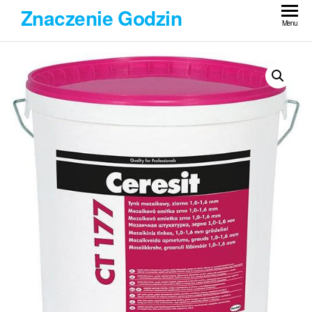
Przejdź
Znaczenie Godzin
do
Menu
treści