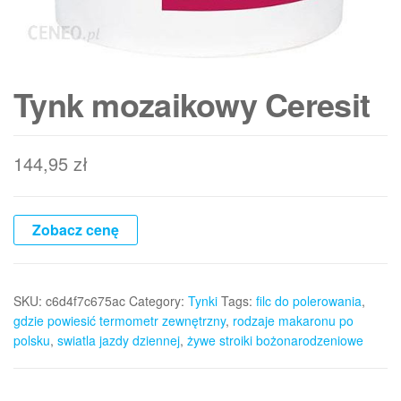
Tynk mozaikowy Ceresit
144,95
zł
Zobacz cenę
SKU:
c6d4f7c675ac
Category:
Tynki
Tags:
filc do polerowania
,
gdzie powiesić termometr zewnętrzny
,
rodzaje makaronu po
polsku
,
swiatla jazdy dziennej
,
żywe stroiki bożonarodzeniowe