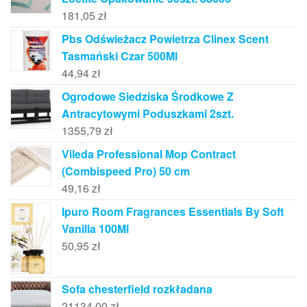
181,05
zł
Pbs Odświeżacz Powietrza Clinex Scent
Tasmański Czar 500Ml
44,94
zł
Ogrodowe Siedziska Środkowe Z
Antracytowymi Poduszkami 2szt.
1355,79
zł
Vileda Professional Mop Contract
(Combispeed Pro) 50 cm
49,16
zł
Ipuro Room Fragrances Essentials By Soft
Vanilla 100Ml
50,95
zł
Sofa chesterfield rozkładana
21134,00
zł