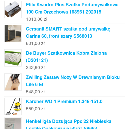
Elita Kwadro Plus Szafka Podumywalkowa
100 Cm Orzechowa 168961 292015
1013,00
zł
Cersanit SMART szafka pod umywalkę
Carina 60, front szary S568013
601,00
zł
De Buyer Szatkownica Kobra Zielona
(D201121)
242,90
zł
Zwilling Zestaw Noży W Drewnianym Bloku
Life 6 El
548,00
zł
Karcher WD 4 Premium 1.348-151.0
559,00
zł
Henkel Igła Dozująca Ppc 22 Niebieska
Loctite Opakowanie 50szt. 88663