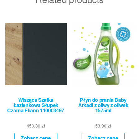
Wisząca Szafka
Płyn do prania Baby
Łazienkowa Słupek
Arkadi z oliwy z oliwek
Czarna Eliann 110003497
1575ml
450,00
zł
53,90
zł
Zobacz cenę
Zobacz cenę