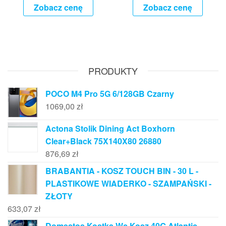
Zobacz cenę
Zobacz cenę
PRODUKTY
POCO M4 Pro 5G 6/128GB Czarny
1069,00
zł
Actona Stolik Dining Act Boxhorn
Clear+Black 75X140X80 26880
876,69
zł
BRABANTIA - KOSZ TOUCH BIN - 30 L -
PLASTIKOWE WIADERKO - SZAMPAŃSKI -
ZŁOTY
633,07
zł
Domestos Kostka Wc Kosz 40G Atlantic