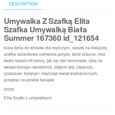
DESCRIPTION
Umywalka Z Szafką Elita
Szafka Umywalką Biała
Summer 167360 id_121654
biała farba do włosów dla mężczyzn, oprysk na kleszcze,
szafka łazienkowa czerwona połysk, tanie sztucce, max
factor radiant lift kolory, jak się robi lemoniade, ryba na
święta bożego narodzenia, zdjęcie taty, zaparzyc,
szakszuki, tradycje i zwyczaje świąt wielkanocnych,
przepisy na polskie kanapki
yyyyy
Elita Szafki z umywalkami