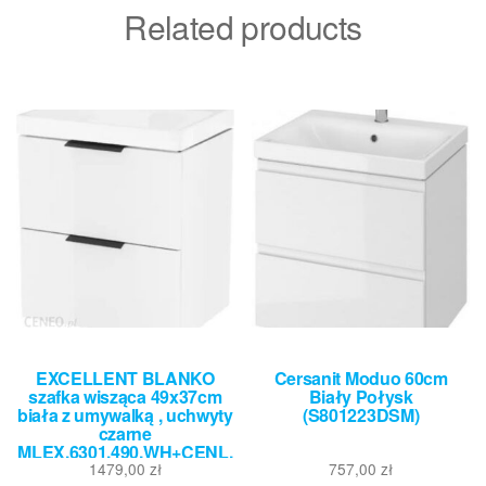
Related products
EXCELLENT BLANKO
Cersanit Moduo 60cm
szafka wisząca 49x37cm
Biały Połysk
biała z umywalką , uchwyty
(S801223DSM)
czarne
MLEX.6301.490.WH+CENL.
6317.500.WH+MLEX.6303.S
1479,00
zł
757,00
zł