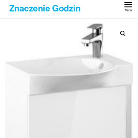
Przejdź
Znaczenie Godzin
do
Menu
treści