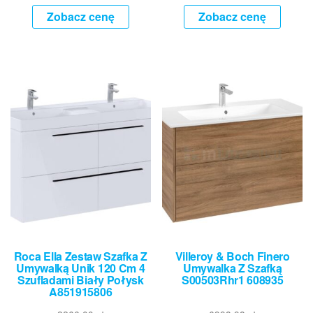
ET.BL
Zobacz cenę
Zobacz cenę
Roca Ella Zestaw Szafka Z
Villeroy & Boch Finero
Umywalką Unik 120 Cm 4
Umywalka Z Szafką
Szufladami Biały Połysk
S00503Rhr1 608935
A851915806