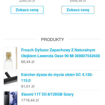
2266,00
zł
6998,98
zł
Zobacz cenę
Zobacz cenę
PRODUKTY
Frosch Dyfuzor Zapachowy Z Naturalnym
Olejkiem Lawenda Oase 90 Ml 369807542638
66,44
zł
Karcher dysza do mycia okien SC 4.130-
115.0
91,01
zł
Xiaomi 11T 5G 8/128GB Szary
1718,44
zł