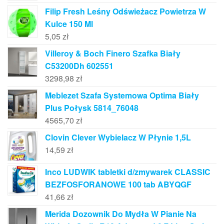
Filip Fresh Leśny Odświeżacz Powietrza W
Kulce 150 Ml
5,05
zł
Villeroy & Boch Finero Szafka Biały
C53200Dh 602551
3298,98
zł
Meblezet Szafa Systemowa Optima Biały
Plus Połysk 5814_76048
4565,70
zł
Clovin Clever Wybielacz W Płynie 1,5L
14,59
zł
Inco LUDWIK tabletki d/zmywarek CLASSIC
BEZFOSFORANOWE 100 tab ABYQGF
41,66
zł
Merida Dozownik Do Mydła W Pianie Na