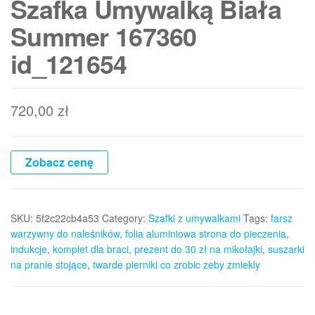
Szafka Umywalką Biała
Summer 167360
id_121654
720,00
zł
Zobacz cenę
SKU:
5f2c22cb4a53
Category:
Szafki z umywalkami
Tags:
farsz
warzywny do naleśników
,
folia aluminiowa strona do pieczenia
,
indukcje
,
komplet dla braci
,
prezent do 30 zł na mikołajki
,
suszarki
na pranie stojące
,
twarde pierniki co zrobic zeby zmiekly