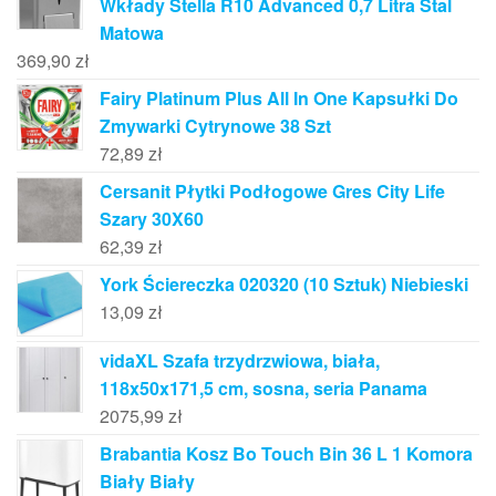
Wkłady Stella R10 Advanced 0,7 Litra Stal
Matowa
369,90
zł
Fairy Platinum Plus All In One Kapsułki Do
Zmywarki Cytrynowe 38 Szt
72,89
zł
Cersanit Płytki Podłogowe Gres City Life
Szary 30X60
62,39
zł
York Ściereczka 020320 (10 Sztuk) Niebieski
13,09
zł
vidaXL Szafa trzydrzwiowa, biała,
118x50x171,5 cm, sosna, seria Panama
2075,99
zł
Brabantia Kosz Bo Touch Bin 36 L 1 Komora
Biały Biały