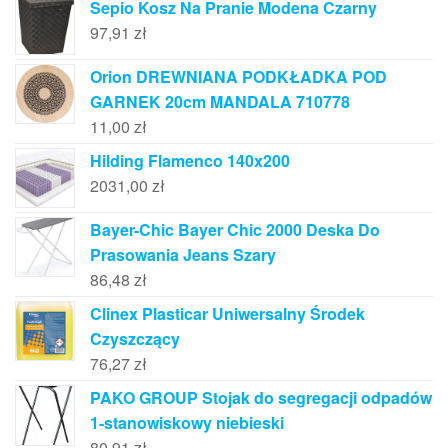
Sepio Kosz Na Pranie Modena Czarny
97,91
zł
Orion DREWNIANA PODKŁADKA POD
GARNEK 20cm MANDALA 710778
11,00
zł
Hilding Flamenco 140x200
2031,00
zł
Bayer-Chic Bayer Chic 2000 Deska Do
Prasowania Jeans Szary
86,48
zł
Clinex Plasticar Uniwersalny Środek
Czyszczący
76,27
zł
PAKO GROUP Stojak do segregacji odpadów
1-stanowiskowy niebieski
80,91
zł