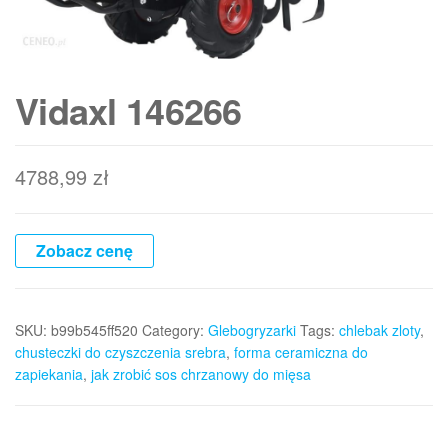
Vidaxl 146266
4788,99
zł
Zobacz cenę
SKU:
b99b545ff520
Category:
Glebogryzarki
Tags:
chlebak zloty
,
chusteczki do czyszczenia srebra
,
forma ceramiczna do
zapiekania
,
jak zrobić sos chrzanowy do mięsa