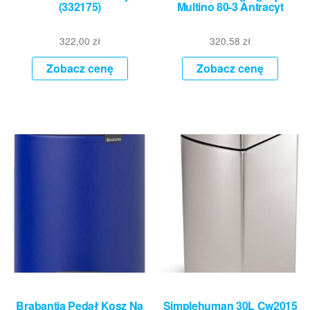
(332175)
Multino 80-3 Antracyt
322,00
zł
320,58
zł
Zobacz cenę
Zobacz cenę
Brabantia Pedał Kosz Na
Simplehuman 30L Cw2015