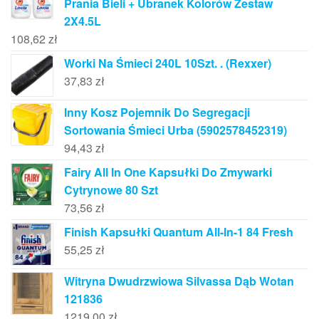
Prania Bieli + Ubranek Kolorów Zestaw
2X4.5L
108,62
zł
Worki Na Śmieci 240L 10Szt. . (Rexxer)
37,83
zł
Inny Kosz Pojemnik Do Segregacji
Sortowania Śmieci Urba (5902578452319)
94,43
zł
Fairy All In One Kapsułki Do Zmywarki
Cytrynowe 80 Szt
73,56
zł
Finish Kapsułki Quantum All-In-1 84 Fresh
55,25
zł
Witryna Dwudrzwiowa Silvassa Dąb Wotan
121836
1219,00
zł