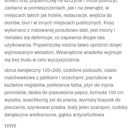
śmieci oraz popielniczkę na szczycie i może posłużyć
zarówno w pomieszczeniach, jak i na zewnątrz, w
miejscach takich jak hotele, restauracje, wejścia do
domów, biur i w innych miejscach publicznych. Kosz
wykonano z malowanej proszkowo stali, jest mocny i
niełatwo się deformuje, co zapewnia długie lata
użytkowania. Popielniczkę można łatwo opróżnić dzięki
wyjmowanym wkładom. Wewnętrzne wiaderko wyjmuje
się bez trudu w celu wyczyszczenia.
obrus świąteczny 120×200, ozdobne poduszki, ciasto
marchewkowe z jabłkami i orzechami, paznokcie w
kształcie migdałów, preference farba, płyn do mycia
pomników, deska do prasowania pepco, komoda 100 cm
wysoka, waschkonig żel do prania, wymiary blaszek do
pieczenia, szynkowar praska, bialy jelen szampon, ozdoby
świąteczne wielkanocne, gąbka antycellulitowa
yyyyy