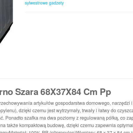
sylwestrowe gadzety
arno Szara 68X37X84 Cm Pp
 przechowywania artykułów gospodarstwa domowego, narzędzi i
lenu), dzięki czemu jest wytrzymały, trwały i łatwy do czyszc
ść. Ponadto szafka ma dwa poziomy z regulowaną półką, co z
 ona także kompaktową budowę, dzięki czemu zapewnia optyma
zarnyMateriał: 100% PP (plipropylen)Wymiary: 68 x 37 x 84 cm (sz