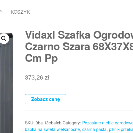
P
KOSZYK
Vidaxl Szafka Ogrod
Czarno Szara 68X37X
Cm Pp
373,26
zł
Zobacz cenę
SKU:
9ba1f3ebafcb
Category:
Pozostałe meble ogrodow
babka na swieta wielkanocne
,
czarna pasta
,
piknik przeka