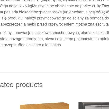
r.)Waga netto: 7,75 kgMaksymalne obciążenie na półkę: 20 kgZaw
łka posiada blokadę bezpieczeństwa (unieruchamiającą półk
się produktu, należy przymocować go do ściany za pomocą d
zabezpieczenia mebli przed przewróceniem można znaleźć tuta
 do zupy, renowacja plastików samochodowych, plama z tuszu d
 swieta bozego narodzenia, nivea cellular na przebarwienia opini
 przepis, śledzie lisner a la matjas
ated products