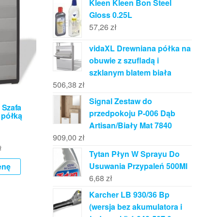
Kleen Kleen Bon Steel
Gloss 0.25L
57,26
zł
vidaXL Drewniana półka na
obuwie z szufladą i
szklanym blatem biała
506,38
zł
Signal Zestaw do
 Szafa
przedpokoju P-006 Dąb
 półką
Artisan/Biały Mat 7840
909,00
zł
ł
Tytan Płyn W Sprayu Do
Usuwania Przypaleń 500Ml
enę
6,68
zł
Karcher LB 930/36 Bp
(wersja bez akumulatora i