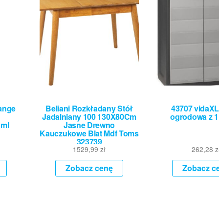
range
Beliani Rozkładany Stół
43707 vidaXL
o
Jadalniany 100 130X80Cm
ogrodowa z 1
 ml
Jasne Drewno
Kauczukowe Blat Mdf Toms
323739
1529,99
zł
262,28
z
Zobacz cenę
Zobacz c