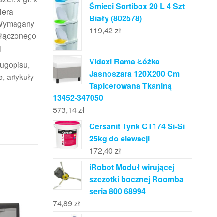
Śmieci Sortibox 20 L 4 Szt
iera
Biały (802578)
ę)Wymagany
119,42
zł
ołączonego
j
Vidaxl Rama Łóżka
ługopisu,
Jasnoszara 120X200 Cm
e, artykuły
Tapicerowana Tkaniną
13452-347050
573,14
zł
Cersanit Tynk CT174 Si-Si
25kg do elewacji
172,40
zł
iRobot Moduł wirującej
szczotki bocznej Roomba
seria 800 68994
74,89
zł