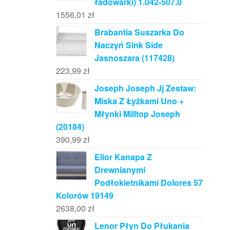
ładowarki) 1.042-507.0
1556,01
zł
Brabantia Suszarka Do
Naczyń Sink Side
Jasnoszara (117428)
223,99
zł
Joseph Joseph Jj Zestaw:
Miska Z Łyżkami Uno +
Młynki Milltop Joseph
(20184)
390,99
zł
Elior Kanapa Z
Drewnianymi
Podłokietnikami Dolores 57
Kolorów 19149
2638,00
zł
Lenor Płyn Do Płukania