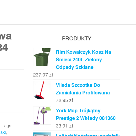
owa
PRODUKTY
84
Rim Kowalczyk Kosz Na
Śmieci 240L Zielony
Odpady Szklane
237,07
zł
Vileda Szczotka Do
Zamiatania Profilowana
72,95
zł
York Mop Trójkątny
Prestige 2 Wkłady 081360
33,91
zł
e
Tags:
ski
,
Leifheit Naścienny podajnik