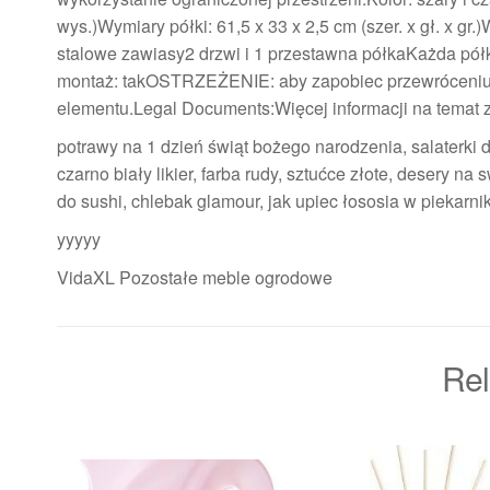
wys.)Wymiary półki: 61,5 x 33 x 2,5 cm (szer. x gł. x g
stalowe zawiasy2 drzwi i 1 przestawna półkaKażda pó
montaż: takOSTRZEŻENIE: aby zapobiec przewróceniu 
elementu.Legal Documents:Więcej informacji na temat 
potrawy na 1 dzień świąt bożego narodzenia, salaterki
czarno biały likier, farba rudy, sztućce złote, desery na
do sushi, chlebak glamour, jak upiec łososia w piekarniku
yyyyy
VidaXL Pozostałe meble ogrodowe
Rel