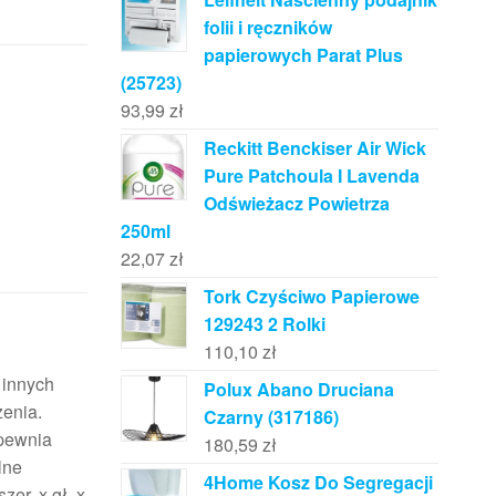
folii i ręczników
papierowych Parat Plus
(25723)
93,99
zł
Reckitt Benckiser Air Wick
Pure Patchoula I Lavenda
Odświeżacz Powietrza
250ml
22,07
zł
Tork Czyściwo Papierowe
129243 2 Rolki
110,10
zł
 innych
Polux Abano Druciana
zenia.
Czarny (317186)
apewnia
180,59
zł
lne
4Home Kosz Do Segregacji
er. x gł. x