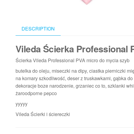
DESCRIPTION
Vileda Ścierka Professional 
Ścierka Vileda Professional PVA micro do mycia szyb
butelka do oleju, miseczki na dipy, ciastka pierniczki 
na komary szkodliwość, deser z truskawkami, gąbka do c
dekoracje boze narodzenie, grzaniec co to, szklanki wh
żaroodporne pepco
yyyyy
Vileda Ścierki i ściereczki