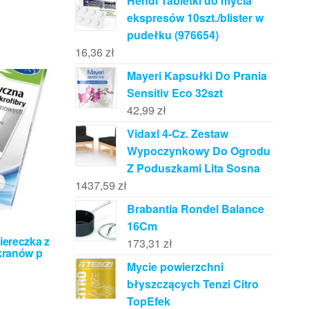
Hendi Tabletki do mycia
ekspresów 10szt./blister w
pudełku (976654)
16,36
zł
Mayeri Kapsułki Do Prania
Sensitiv Eco 32szt
42,99
zł
Vidaxl 4-Cz. Zestaw
Wypoczynkowy Do Ogrodu
Z Poduszkami Lita Sosna
1437,59
zł
Brabantia Rondel Balance
16Cm
iereczka z
173,31
zł
kranów p
Mycie powierzchni
błyszczących Tenzi Citro
TopEfek