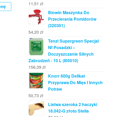
11,51
zł
enę
Biowin Maszynka Do
Przecierania Pomidorów
(320301)
54,20
zł
Tenzi Supergreen Specjal
Nf Posadzki –
Doczyszczanie Silnych
Zabrudzeń - 10 L (I05010)
156,39
zł
Knorr 600g Delikat
Przyprawa Do Mięs I Innych
Potraw
50,73
zł
Listwa szeroka 2 haczyki
18.042-G złoto Stella