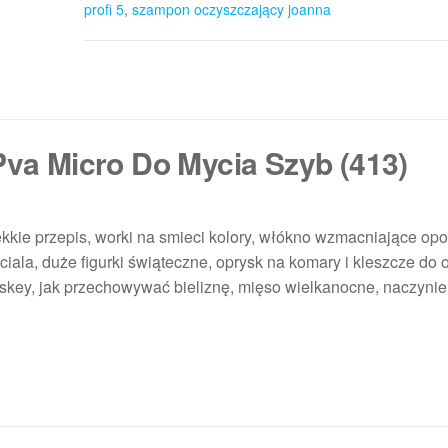
profi 5
,
szampon oczyszczający joanna
Pva Micro Do Mycia Szyb (413)
miękkie przepis, worki na smieci kolory, włókno wzmacniające op
iala, duże figurki świąteczne, oprysk na komary i kleszcze do 
iskey, jak przechowywać bieliznę, mięso wielkanocne, naczynie