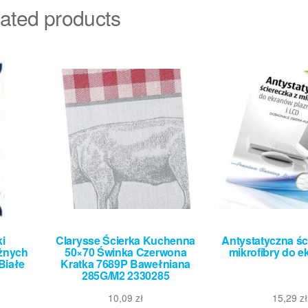
ated products
i
Clarysse Ścierka Kuchenna
Antystatyczna śc
żnych
50×70 Świnka Czerwona
mikrofibry do e
Białe
Kratka 7689P Bawełniana
285G/M2 2330285
10,09
zł
15,29
zł