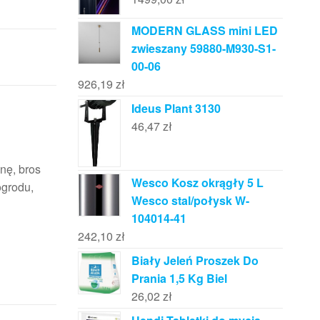
MODERN GLASS mini LED
zwieszany 59880-M930-S1-
00-06
926,19
zł
Ideus Plant 3130
46,47
zł
onę, bros
Wesco Kosz okrągły 5 L
ogrodu,
Wesco stal/połysk W-
104014-41
242,10
zł
Biały Jeleń Proszek Do
Prania 1,5 Kg Biel
26,02
zł