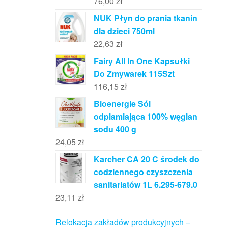
76,00
zł
NUK Płyn do prania tkanin
dla dzieci 750ml
22,63
zł
Fairy All In One Kapsułki
Do Zmywarek 115Szt
116,15
zł
Bioenergie Sól
odplamiająca 100% węglan
sodu 400 g
24,05
zł
Karcher CA 20 C środek do
codziennego czyszczenia
sanitariatów 1L 6.295-679.0
23,11
zł
Relokacja zakładów produkcyjnych –