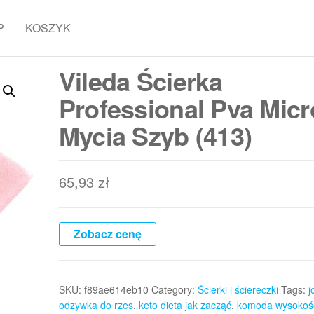
P
KOSZYK
Vileda Ścierka
Professional Pva Mic
Mycia Szyb (413)
65,93
zł
Zobacz cenę
SKU:
f89ae614eb10
Category:
Ścierki i ściereczki
Tags:
j
odzywka do rzes
,
keto dieta jak zacząć
,
komoda wysokoś