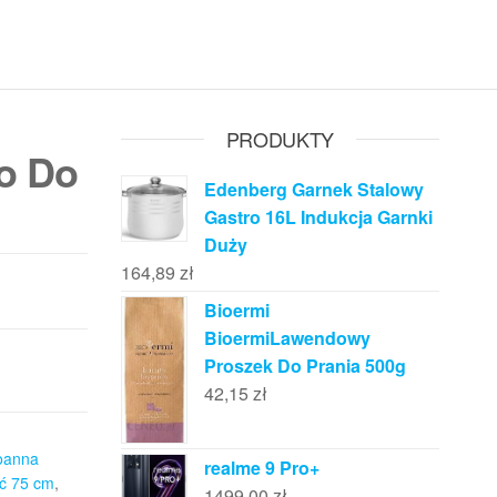
PRODUKTY
ro Do
Edenberg Garnek Stalowy
Gastro 16L Indukcja Garnki
Duży
164,89
zł
Bioermi
BioermiLawendowy
Proszek Do Prania 500g
42,15
zł
oanna
realme 9 Pro+
ć 75 cm
,
1499,00
zł