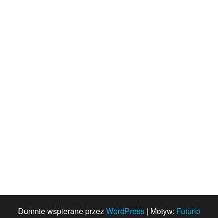
Dumnie wspierane przez
WordPress
|
Motyw:
Futurio