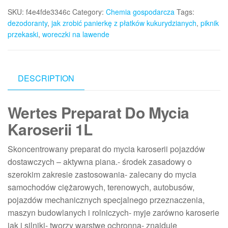
SKU:
f4e4fde3346c
Category:
Chemia gospodarcza
Tags:
dezodoranty
,
jak zrobić panierkę z płatków kukurydzianych
,
piknik
przekaski
,
woreczki na lawende
DESCRIPTION
Wertes Preparat Do Mycia
Karoserii 1L
Skoncentrowany preparat do mycia karoserii pojazdów
dostawczych – aktywna piana.- środek zasadowy o
szerokim zakresie zastosowania- zalecany do mycia
samochodów ciężarowych, terenowych, autobusów,
pojazdów mechanicznych specjalnego przeznaczenia,
maszyn budowlanych i rolniczych- myje zarówno karoserie
jak i silniki- tworzy warstwę ochronną- znajduje