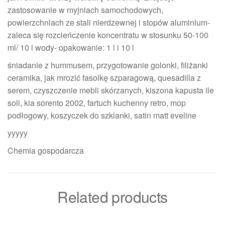
zastosowanie w myjniach samochodowych,
powierzchniach ze stali nierdzewnej i stopów aluminium-
zaleca się rozcieńczenie koncentratu w stosunku 50-100
ml/ 10 l wody- opakowanie: 1 l i 10 l
śniadanie z hummusem, przygotowanie golonki, filiżanki
ceramika, jak mrozić fasolkę szparagową, quesadilla z
serem, czyszczenie mebli skórzanych, kiszona kapusta ile
soli, kia sorento 2002, fartuch kuchenny retro, mop
podłogowy, koszyczek do szklanki, satin matt eveline
yyyyy
Chemia gospodarcza
Related products