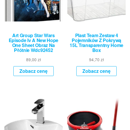
Art Group Star Wars
Plast Team Zestaw 4
Episode Iv A New Hope
Pojemników Z Pokrywą
One Sheet Obraz Na
15L Transparentny Home
Płótnie Wdc92452
Box
89,00
zł
94,70
zł
Zobacz cenę
Zobacz cenę