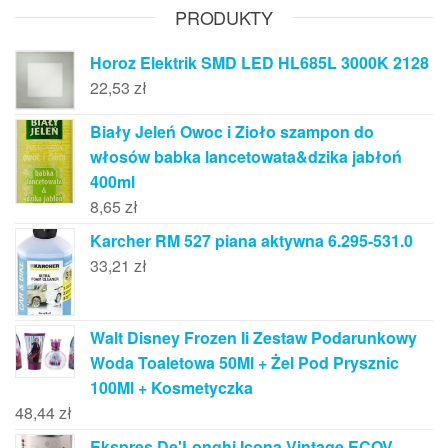
PRODUKTY
Horoz Elektrik SMD LED HL685L 3000K 2128
22,53
zł
Biały Jeleń Owoc i Zioło szampon do
włosów babka lancetowata&dzika jabłoń
400ml
8,65
zł
Karcher RM 527 piana aktywna 6.295-531.0
33,21
zł
Walt Disney Frozen Ii Zestaw Podarunkowy
Woda Toaletowa 50Ml + Żel Pod Prysznic
100Ml + Kosmetyczka
48,44
zł
Ekspres De'Longhi Icona Vintage ECOV