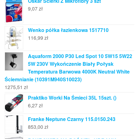
Oskar Ścierki Z Mikrofibry 3 szt
9,07
zł
Wenko półka łazienkowa 1517710
116,99
zł
Aquaform 2000 P30 Led Spot 10 5W15 5W22
5W 230V Wykończenie Biały Połysk
Temperatura Barwowa 4000K Neutral White
Ściemnianie (10391M940S10023)
1275,51
zł
Praktiko Worki Na Śmieci 35L 15szt. ()
6,27
zł
Franke Neptune Czarny 115.0150.243
853,00
zł