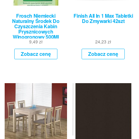
Frosch Niemiecki
Finish All In 1 Max Tabletki
Naturalny Środek Do
Do Zmywarki 42szt
Czyszczenia Kabin
Prysznicowych
Winogronowy 500Ml
9,49
zł
24,23
zł
Zobacz cenę
Zobacz cenę