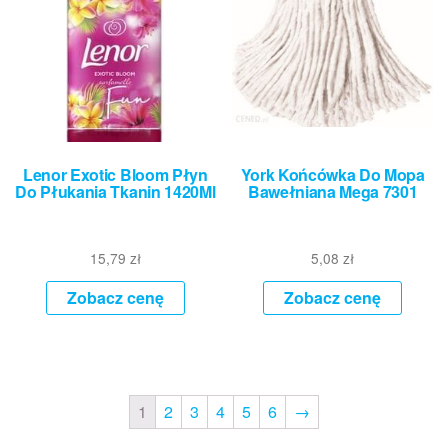
Lenor Exotic Bloom Płyn
York Końcówka Do Mopa
Do Płukania Tkanin 1420Ml
Bawełniana Mega 7301
15,79
zł
5,08
zł
Zobacz cenę
Zobacz cenę
1
2
3
4
5
6
→