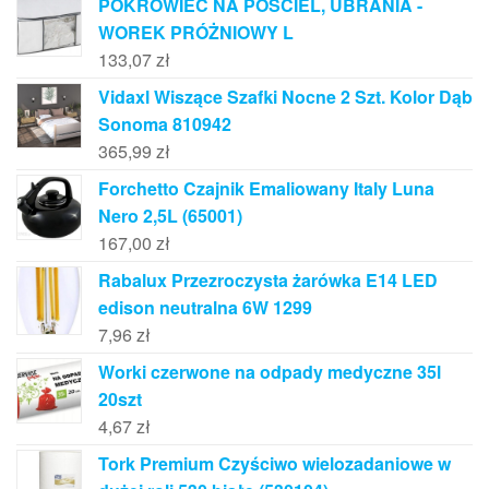
POKROWIEC NA POŚCIEL, UBRANIA -
WOREK PRÓŻNIOWY L
133,07
zł
Vidaxl Wiszące Szafki Nocne 2 Szt. Kolor Dąb
Sonoma 810942
365,99
zł
Forchetto Czajnik Emaliowany Italy Luna
Nero 2,5L (65001)
167,00
zł
Rabalux Przezroczysta żarówka E14 LED
edison neutralna 6W 1299
7,96
zł
Worki czerwone na odpady medyczne 35l
20szt
4,67
zł
Tork Premium Czyściwo wielozadaniowe w