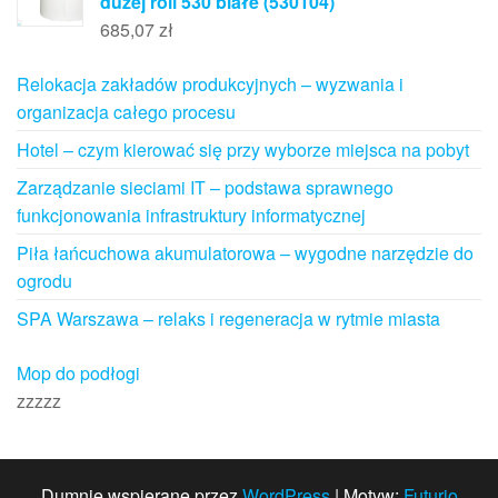
dużej roli 530 białe (530104)
685,07
zł
Relokacja zakładów produkcyjnych – wyzwania i
organizacja całego procesu
Hotel – czym kierować się przy wyborze miejsca na pobyt
Zarządzanie sieciami IT – podstawa sprawnego
funkcjonowania infrastruktury informatycznej
Piła łańcuchowa akumulatorowa – wygodne narzędzie do
ogrodu
SPA Warszawa – relaks i regeneracja w rytmie miasta
Mop do podłogi
zzzzz
Dumnie wspierane przez
WordPress
|
Motyw:
Futurio