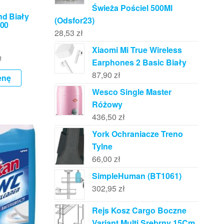
Świeża Pościel 500Ml
d Biały
(Odsfor23)
00
28,53
zł
Xiaomi Mi True Wireless
ł
Earphones 2 Basic Biały
87,90
zł
enę
Wesco Single Master
Różowy
436,50
zł
York Ochraniacze Treno
Tylne
66,00
zł
SimpleHuman (BT1061)
302,95
zł
Rejs Kosz Cargo Boczne
Variant Multi Srebrny 15Cm