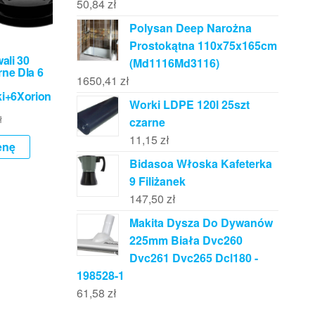
50,84
zł
Polysan Deep Narożna
Prostokątna 110x75x165cm
ali 30
(Md1116Md3116)
ne Dla 6
1650,41
zł
ki+6Xorion
Worki LDPE 120l 25szt
ł
czarne
11,15
zł
enę
Bidasoa Włoska Kafeterka
9 Filiżanek
147,50
zł
Makita Dysza Do Dywanów
225mm Biała Dvc260
Dvc261 Dvc265 Dcl180 -
198528-1
61,58
zł