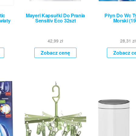
tic
Mayeri Kapsułki Do Prania
Płyn Do Wc T
wiaty
Sensitiv Eco 32szt
Morski (19
42,99
zł
28,31
zł
Zobacz cenę
Zobacz c