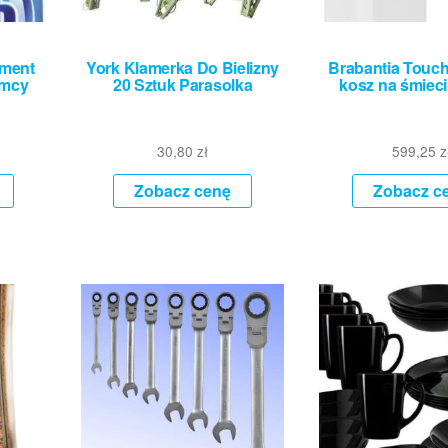
ament
York Klamerka Do Bielizny
Brabantia Touc
emcy
20 Sztuk Parasolka
kosz na śmiec
30,80
zł
599,25
z
Zobacz cenę
Zobacz c