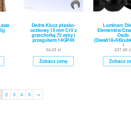
Kawa
Dedra Klucz płasko-
Luminarc Diw
75g
oczkowy 15 mm CrV z
Elementów Czar
grzechotką 72 zęby i
Osób
przegubem 14GP49
(Diwali18+6Xkub
)
34,03
zł
237,45
z
Zobacz cenę
Zobacz c
1
2
3
4
5
→