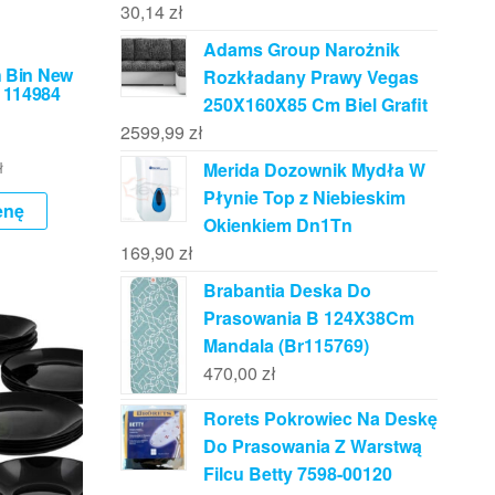
30,14
zł
Adams Group Narożnik
h Bin New
Rozkładany Prawy Vegas
i 114984
250X160X85 Cm Biel Grafit
2599,99
zł
ł
Merida Dozownik Mydła W
Płynie Top z Niebieskim
enę
Okienkiem Dn1Tn
169,90
zł
Brabantia Deska Do
Prasowania B 124X38Cm
Mandala (Br115769)
470,00
zł
Rorets Pokrowiec Na Deskę
Do Prasowania Z Warstwą
Filcu Betty 7598-00120