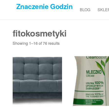
Przejdź
Znaczenie Godzin
do
BLOG
SKLE
treści
fitokosmetyki
Showing 1–16 of 76 results