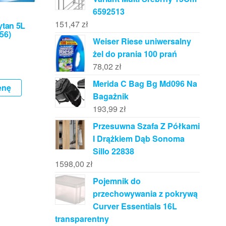
6592513
151,47
zł
ytan 5L
56)
Weiser Riese uniwersalny
żel do prania 100 prań
78,02
zł
Merida C Bag Bg Md096 Na
enę
Bagażnik
193,99
zł
Przesuwna Szafa Z Półkami
I Drążkiem Dąb Sonoma
Sillo 22838
1598,00
zł
Pojemnik do
przechowywania z pokrywą
Curver Essentials 16L
transparentny