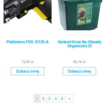
Fieldmann FDS 10102-A
Garland Kosz Na Odpady
Organiczne Xl
72,25
zł
92,70
zł
Zobacz cenę
Zobacz cenę
1
2
3
4
5
→