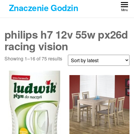
Przejdź
Znaczenie Godzin
do
Menu
treści
philips h7 12v 55w px26d
racing vision
Showing 1–16 of 75 results