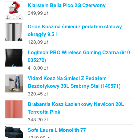
Klarstein Bella Pico 2G Czerwony
349,99
zł
Orion Kosz na śmieci z pedałem stalowy
okrągły 9,5 l
128,89
zł
Logitech PRO Wireless Gaming Czarna (910-
005272)
413,00
zł
Vidaxl Kosz Na Śmieci Z Pedałem
Bezdotykowy 30L Srebrny Stal (149571)
320,45
zł
Brabantia Kosz Łazienkowy Newicon 20L
Terrcotta Pink
343,20
zł
Sofa Laura L Monolith 77
1249,00
zł