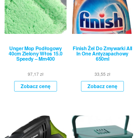
Unger Mop Podłogowy
Finish Żel Do Zmywarki All
40cm Zielony Włos 15.0
In One Antyzapachowy
Speedy – Mm400
650ml
97,17
zł
33,55
zł
Zobacz cenę
Zobacz cenę