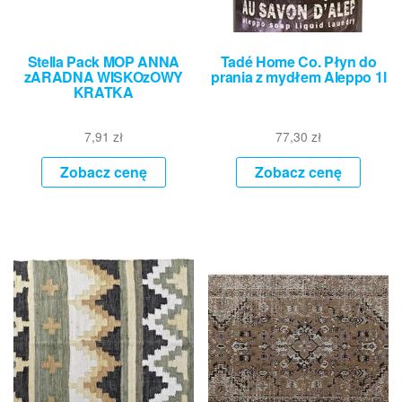
Stella Pack MOP ANNA
Tadé Home Co. Płyn do
zARADNA WISKOzOWY
prania z mydłem Aleppo 1l
KRATKA
7,91
zł
77,30
zł
Zobacz cenę
Zobacz cenę