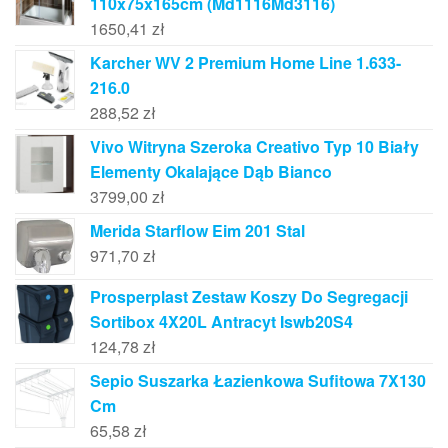
110x75x165cm (Md1116Md3116)
1650,41
zł
Karcher WV 2 Premium Home Line 1.633-
216.0
288,52
zł
Vivo Witryna Szeroka Creativo Typ 10 Biały
Elementy Okalające Dąb Bianco
3799,00
zł
Merida Starflow Eim 201 Stal
971,70
zł
Prosperplast Zestaw Koszy Do Segregacji
Sortibox 4X20L Antracyt Iswb20S4
124,78
zł
Sepio Suszarka Łazienkowa Sufitowa 7X130
Cm
65,58
zł